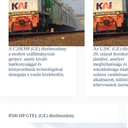
A C20EMP (GE) dízelmozdony
Az U20C (GE) díz
a modern szállítmányozás
20. század ikonikus
gerince, amely kiváló
járműve, amelyet
hatékonysággal és
megbízhatósága és
környezetbarát technológiával
sokoldalúsága miatt
támogatja a vasúti közlekedést.
számos vasúttársas
alkalmazott, külön
tehervonatok üzeme
8500 HP GTEL (GE) dízelmozdony