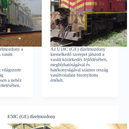
elmozdony a
Az U18C (GE) dízelmozdony
 vasúti
kiemelkedő szerepet játszott a
vasúti közlekedés fejlődésében,
megbízhatóságával és
 világszerte
hatékonyságával számos ország
ág
vasútvonalain bizonyította
ösen a nehéz
értékét.
ltetésében.
E50C (GE) dízelmozdony