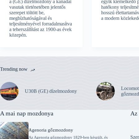
a (GE) dízelmozdony a kanadai
egyik kiemelkedő p
vasutak történetében jelentős
hatékony teljesítm
szerepet töltött be,
hosszú élettartamá
megbízhatóságával és
a modern közlekedé
teljesítményével forradalmasítva
a teherszállítást az 1900-as évek
közepén.
Trending now
Locomot
U30B (GE) dízelmozdony
gőzmozd
A mai nap mozdonya
Az 
Agenoria gőzmozdony
Szen
Az Agenoria gőzmozdony 1829-ben készült, és