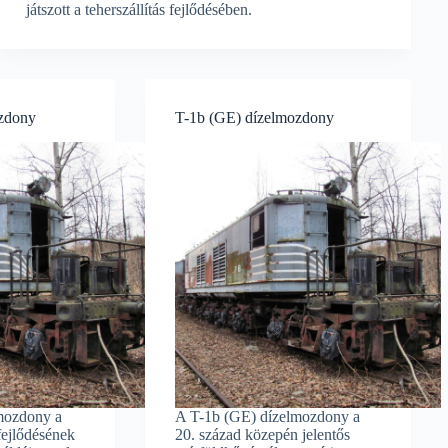
játszott a teherszállítás fejlődésében.
ozdony
T-1b (GE) dízelmozdony
mozdony a
A T-1b (GE) dízelmozdony a
fejlődésének
20. század közepén jelentős