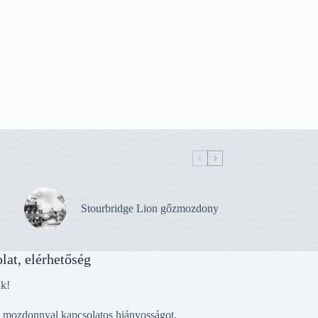
Stourbridge Lion gőzmozdony
lat, elérhetőség
nk!
, mozdonnyal kapcsolatos hiányosságot,