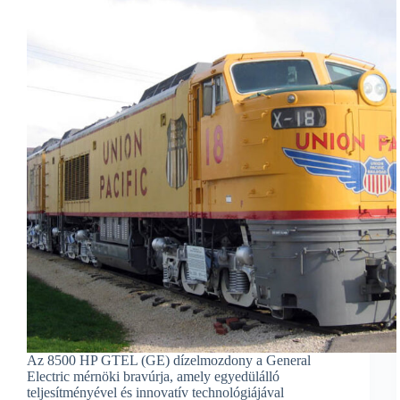
Az 8500 HP GTEL (GE) dízelmozdony a General
Electric mérnöki bravúrja, amely egyedülálló
teljesítményével és innovatív technológiájával