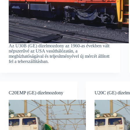
Az U30B (GE) dízelmozdony az 1960-as években vált
népszerűvé az USA vasúthálózatán, a
megbízhatóságával és teljesítményével új mércét állított
fel a teherszállításban.
C20EMP (GE) dízelmozdony
U20C (GE) dízel