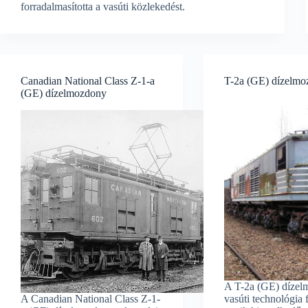
forradalmasította a vasúti közlekedést.
Canadian National Class Z-1-a
T-2a (GE) dízelm
(GE) dízelmozdony
A T-2a (GE) dízel
A Canadian National Class Z-1-
vasúti technológia 