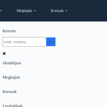
Meghajtás
Korszak
Keresés
No
results
✖
Járműtípus
Meghajtás
Korszak
Legújabbak