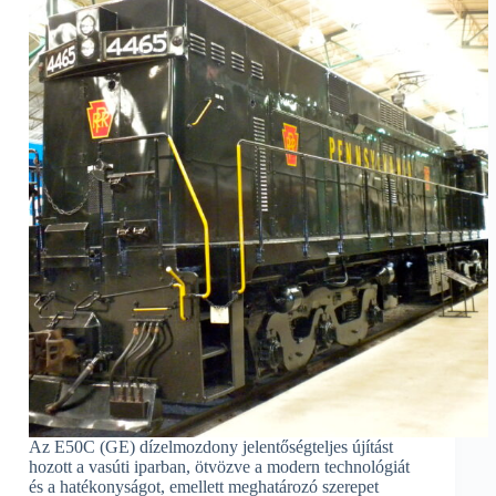
Az E50C (GE) dízelmozdony jelentőségteljes újítást
hozott a vasúti iparban, ötvözve a modern technológiát
és a hatékonyságot, emellett meghatározó szerepet