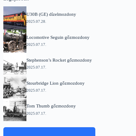
U30B (GE) dízelmozdony
2025.07.28.
Locomotive Seguin gőzmozdony
2025.07.17.
Stephenson’s Rocket gőzmozdony
2025.07.17.
Stourbridge Lion gőzmozdony
2025.07.17.
Tom Thumb gőzmozdony
2025.07.17.