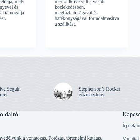
éldája, mely
mérföldkővé vált a vasúti
ényével és
közlekedésben,
val támogatja
megbízhatóságával és
st.
hatékonyságával forradalmasítva
a szállítást.
ive Seguin
Stephenson’s Rocket
ony
gőzmozdony
oldalról
Kapcso
Írj nekü
vedélyünk a vonatozás. Fotózás, történelmi kutatás,
Vonattal