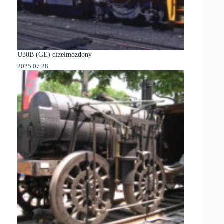
U30B (GE) dízelmozdony
2025.07.28.