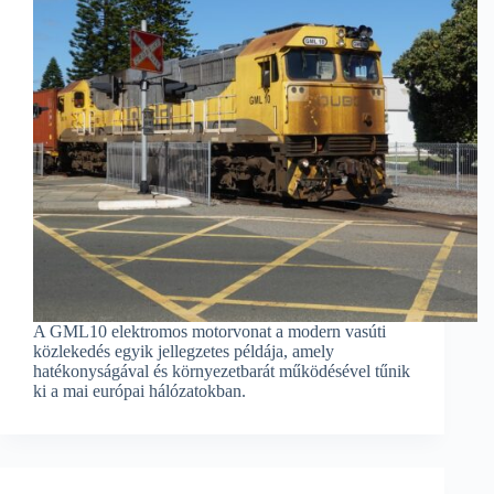
A GML10 elektromos motorvonat a modern vasúti
közlekedés egyik jellegzetes példája, amely
hatékonyságával és környezetbarát működésével tűnik
ki a mai európai hálózatokban.