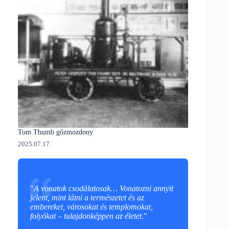
Tom Thumb gőzmozdony
2025.07.17.
"
A vonatok csodálatosak… Vonatozni annyit
jelent, mint látni a természetet és az
embereket, városokat és templomokat,
folyókat – tulajdonképpen az életet.
"