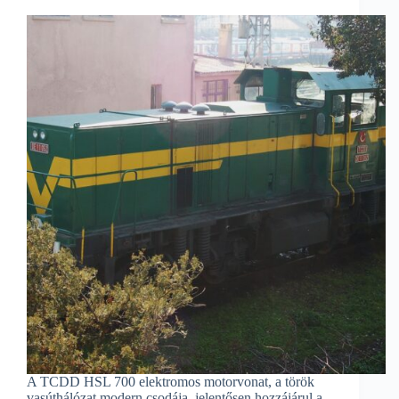
A TCDD HSL 700 elektromos motorvonat, a török
vasúthálózat modern csodája, jelentősen hozzájárul a