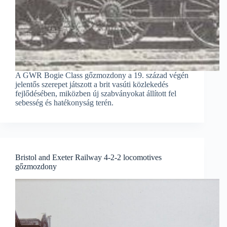
A GWR Bogie Class gőzmozdony a 19. század végén
jelentős szerepet játszott a brit vasúti közlekedés
fejlődésében, miközben új szabványokat állított fel
sebesség és hatékonyság terén.
Bristol and Exeter Railway 4-2-2 locomotives
gőzmozdony