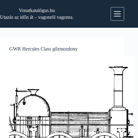
Skip
to
Vonatkatalógus.hu
content
Utazás az időn át – vagonról vagonra.
GWR Hercules Class gőzmozdony