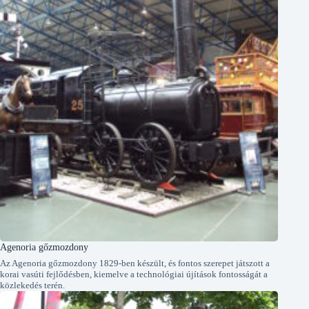
Agenoria gőzmozdony
Az Agenoria gőzmozdony 1829-ben készült, és fontos szerepet játszott a
korai vasúti fejlődésben, kiemelve a technológiai újítások fontosságát a
közlekedés terén.