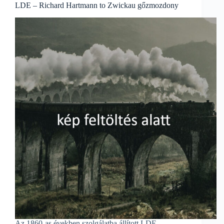
LDE – Richard Hartmann to Zwickau gőzmozdony
Az 1860-as években szolgálatba állított LDE –