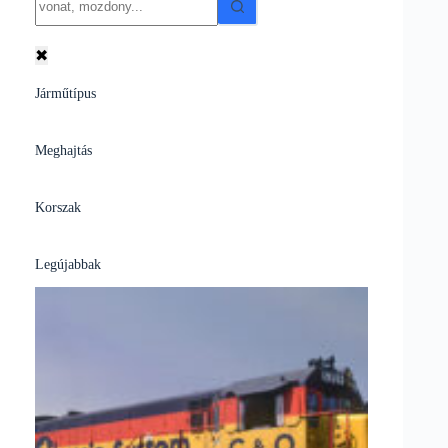
results
✖
Járműtípus
Meghajtás
Korszak
Legújabbak