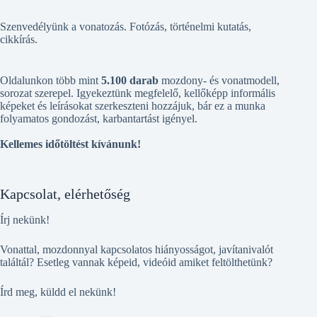
Szenvedélyünk a vonatozás. Fotózás, történelmi kutatás,
cikkírás.
Oldalunkon több mint
5.100 darab
mozdony- és vonatmodell,
sorozat szerepel. Igyekeztünk megfelelő, kellőképp informális
képeket és leírásokat szerkeszteni hozzájuk, bár ez a munka
folyamatos gondozást, karbantartást igényel.
Kellemes időtöltést kívánunk!
Kapcsolat, elérhetőség
Írj nekünk!
Vonattal, mozdonnyal kapcsolatos hiányosságot, javítanivalót
találtál? Esetleg vannak képeid, videóid amiket feltölthetünk?
Írd meg, küldd el nekünk!