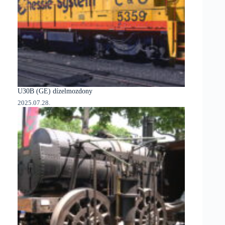
U30B (GE) dízelmozdony
2025.07.28.