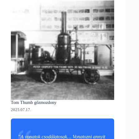
Tom Thumb gőzmozdony
2025.07.17.
"
A vonatok csodálatosak… Vonatozni annyit