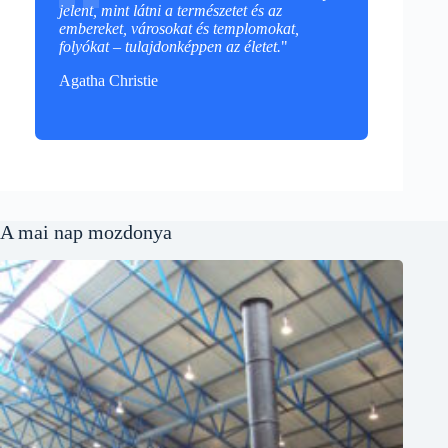
jelent, mint látni a természetet és az
embereket, városokat és templomokat,
folyókat – tulajdonképpen az életet.
"
Agatha Christie
A mai nap mozdonya