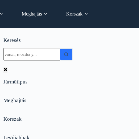
Meghajtás
Korszak
Keresés
No
results
✖
Járműtípus
Meghajtás
Korszak
Legújabbak