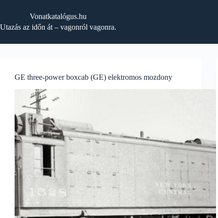
Skip
to
Vonatkatalógus.hu
content
Utazás az időn át – vagonról vagonra.
GE three-power boxcab (GE) elektromos mozdony