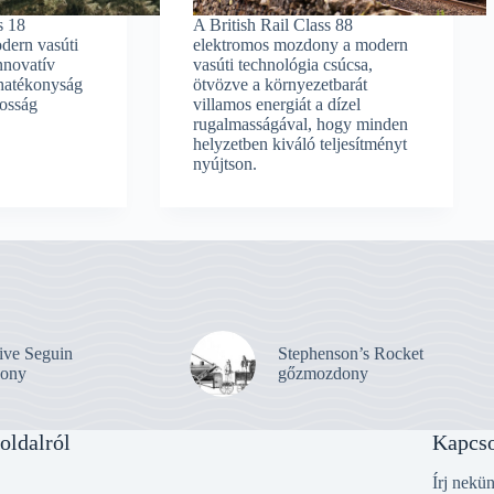
s 18
A British Rail Class 88
dern vasúti
elektromos mozdony a modern
nnovatív
vasúti technológia csúcsa,
 hatékonyság
ötvözve a környezetbarát
tosság
villamos energiát a dízel
.
rugalmasságával, hogy minden
helyzetben kiváló teljesítményt
nyújtson.
ive Seguin
Stephenson’s Rocket
ony
gőzmozdony
oldalról
Kapcso
Írj nekü