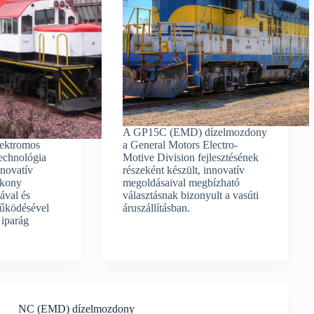
A GP15C (EMD) dízelmozdony
ektromos
a General Motors Electro-
echnológia
Motive Division fejlesztésének
nnovatív
részeként készült, innovatív
ékony
megoldásaival megbízható
ával és
választásnak bizonyult a vasúti
űködésével
áruszállításban.
 iparág
NC (EMD) dízelmozdony