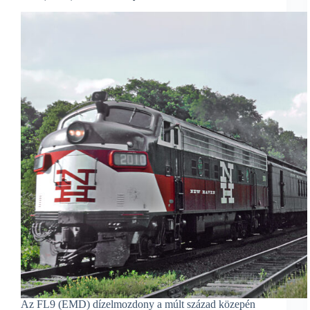
Az FL9 (EMD) dízelmozdony a múlt század közepén