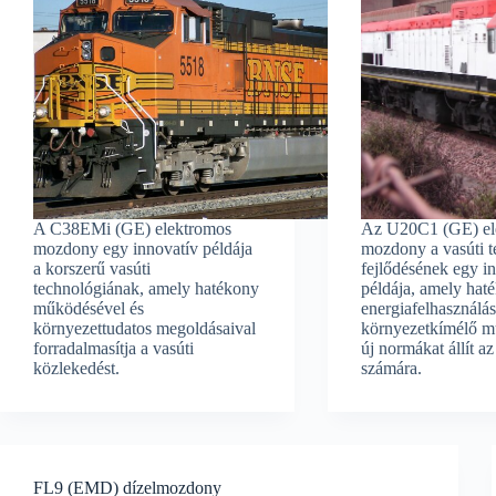
A C38EMi (GE) elektromos
Az U20C1 (GE) el
mozdony egy innovatív példája
mozdony a vasúti t
a korszerű vasúti
fejlődésének egy i
technológiának, amely hatékony
példája, amely hat
működésével és
energiafelhasználás
környezettudatos megoldásaival
környezetkímélő m
forradalmasítja a vasúti
új normákat állít az
közlekedést.
számára.
FL9 (EMD) dízelmozdony