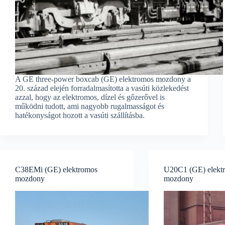
A GE three-power boxcab (GE) elektromos mozdony a
20. század elején forradalmasította a vasúti közlekedést
azzal, hogy az elektromos, dízel és gőzerővel is
működni tudott, ami nagyobb rugalmasságot és
hatékonyságot hozott a vasúti szállításba.
C38EMi (GE) elektromos
U20C1 (GE) elekt
mozdony
mozdony