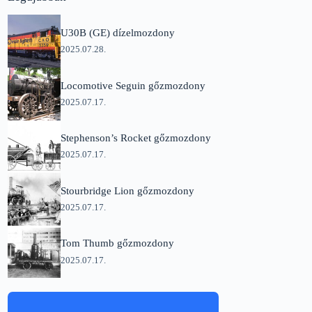
U30B (GE) dízelmozdony
2025.07.28.
Locomotive Seguin gőzmozdony
2025.07.17.
Stephenson’s Rocket gőzmozdony
2025.07.17.
Stourbridge Lion gőzmozdony
2025.07.17.
Tom Thumb gőzmozdony
2025.07.17.