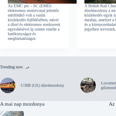
Az EMC pre – SC (EMD)
A British Rail Clas
elektromos motorvonat jelentős
dízelmozdony a mo
mérföldkő volt a vasúti
közlekedés egyik i
közlekedés fejlődésében, mivel
darabja, amelyet a
a dízel és elektromos rendszerek
és a környezettuda
egyesítésével új szintre emelte a
jegyében terveztek
hatékonyságot és
megbízhatóságot.
Trending now
Locomot
U30B (GE) dízelmozdony
gőzmozd
A mai nap mozdonya
Az 