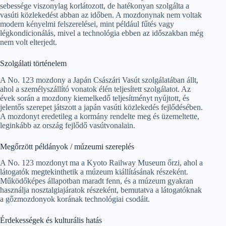
sebessége viszonylag korlátozott, de hatékonyan szolgálta a
vasúti közlekedést abban az időben. A mozdonynak nem voltak
modern kényelmi felszerelései, mint például fűtés vagy
légkondicionálás, mivel a technológia ebben az időszakban még
nem volt elterjedt.
Szolgálati történelem
A No. 123 mozdony a Japán Császári Vasút szolgálatában állt,
ahol a személyszállító vonatok élén teljesített szolgálatot. Az
évek során a mozdony kiemelkedő teljesítményt nyújtott, és
jelentős szerepet játszott a japán vasúti közlekedés fejlődésében.
A mozdonyt eredetileg a kormány rendelte meg és üzemeltette,
leginkább az ország fejlődő vasútvonalain.
Megőrzött példányok / múzeumi szereplés
A No. 123 mozdonyt ma a Kyoto Railway Museum őrzi, ahol a
látogatók megtekinthetik a múzeum kiállításának részeként.
Működőképes állapotban maradt fenn, és a múzeum gyakran
használja nosztalgiajáratok részeként, bemutatva a látogatóknak
a gőzmozdonyok korának technológiai csodáit.
Érdekességek és kulturális hatás