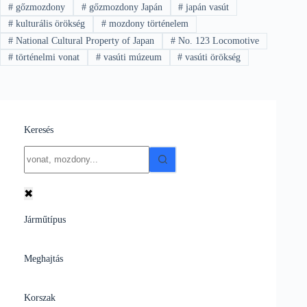
#
gőzmozdony
#
gőzmozdony Japán
#
japán vasút
#
kulturális örökség
#
mozdony történelem
#
National Cultural Property of Japan
#
No. 123 Locomotive
#
történelmi vonat
#
vasúti múzeum
#
vasúti örökség
Keresés
No
results
✖
Járműtípus
Meghajtás
Korszak