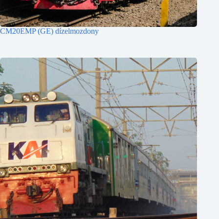
CM20EMP (GE) dízelmozdony