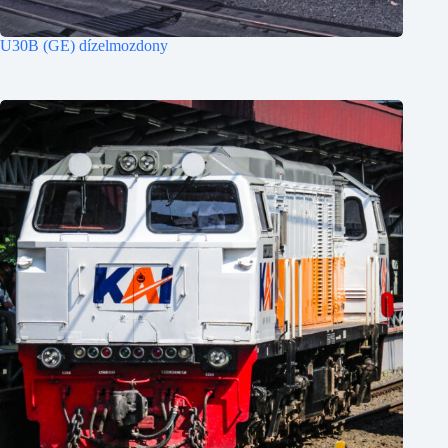
U30B (GE) dízelmozdony