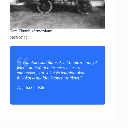
Tom Thumb gőzmozdony
2025.07.17.
"
A vonatok csodálatosak… Vonatozni annyit
jelent, mint látni a természetet és az
embereket, városokat és templomokat,
folyókat – tulajdonképpen az életet.
"
Agatha Christie