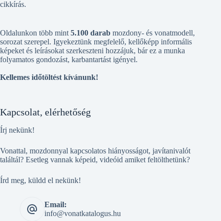
cikkírás.
Oldalunkon több mint
5.100 darab
mozdony- és vonatmodell,
sorozat szerepel. Igyekeztünk megfelelő, kellőképp informális
képeket és leírásokat szerkeszteni hozzájuk, bár ez a munka
folyamatos gondozást, karbantartást igényel.
Kellemes időtöltést kívánunk!
Kapcsolat, elérhetőség
Írj nekünk!
Vonattal, mozdonnyal kapcsolatos hiányosságot, javítanivalót
találtál? Esetleg vannak képeid, videóid amiket feltölthetünk?
Írd meg, küldd el nekünk!
Email:
info@vonatkatalogus.hu