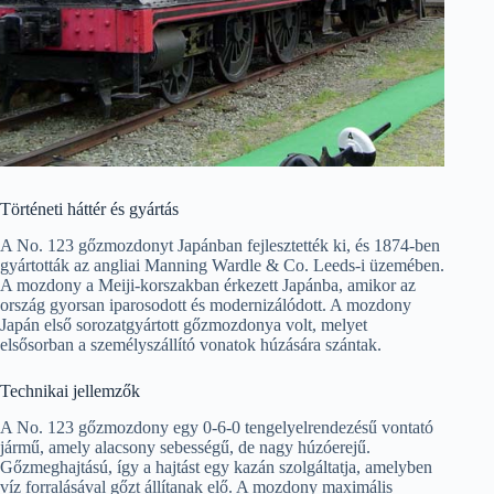
Történeti háttér és gyártás
A No. 123 gőzmozdonyt Japánban fejlesztették ki, és 1874-ben
gyártották az angliai Manning Wardle & Co. Leeds-i üzemében.
A mozdony a Meiji-korszakban érkezett Japánba, amikor az
ország gyorsan iparosodott és modernizálódott. A mozdony
Japán első sorozatgyártott gőzmozdonya volt, melyet
elsősorban a személyszállító vonatok húzására szántak.
Technikai jellemzők
A No. 123 gőzmozdony egy 0-6-0 tengelyelrendezésű vontató
jármű, amely alacsony sebességű, de nagy húzóerejű.
Gőzmeghajtású, így a hajtást egy kazán szolgáltatja, amelyben
víz forralásával gőzt állítanak elő. A mozdony maximális