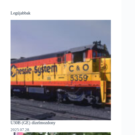
Legújabbak
U30B (GE) dízelmozdony
2025.07.28.