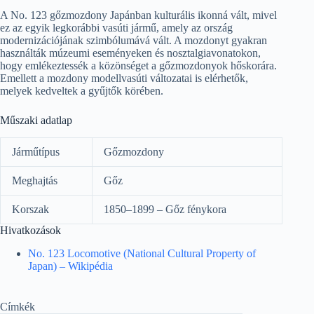
A No. 123 gőzmozdony Japánban kulturális ikonná vált, mivel
ez az egyik legkorábbi vasúti jármű, amely az ország
modernizációjának szimbólumává vált. A mozdonyt gyakran
használták múzeumi eseményeken és nosztalgiavonatokon,
hogy emlékeztessék a közönséget a gőzmozdonyok hőskorára.
Emellett a mozdony modellvasúti változatai is elérhetők,
melyek kedveltek a gyűjtők körében.
Műszaki adatlap
Járműtípus
Gőzmozdony
Meghajtás
Gőz
Korszak
1850–1899 – Gőz fénykora
Hivatkozások
No. 123 Locomotive (National Cultural Property of
Japan) – Wikipédia
Címkék