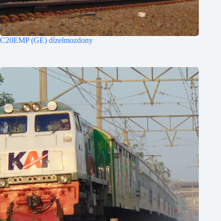
C20EMP (GE) dízelmozdony