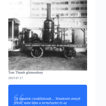
Tom Thumb gőzmozdony
2025.07.17.
"
A vonatok csodálatosak… Vonatozni annyit
jelent, mint látni a természetet és az