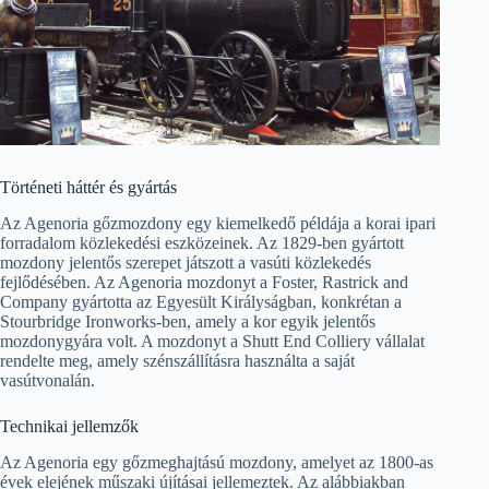
Történeti háttér és gyártás
Az Agenoria gőzmozdony egy kiemelkedő példája a korai ipari
forradalom közlekedési eszközeinek. Az 1829-ben gyártott
mozdony jelentős szerepet játszott a vasúti közlekedés
fejlődésében. Az Agenoria mozdonyt a Foster, Rastrick and
Company gyártotta az Egyesült Királyságban, konkrétan a
Stourbridge Ironworks-ben, amely a kor egyik jelentős
mozdonygyára volt. A mozdonyt a Shutt End Colliery vállalat
rendelte meg, amely szénszállításra használta a saját
vasútvonalán.
Technikai jellemzők
Az Agenoria egy gőzmeghajtású mozdony, amelyet az 1800-as
évek elejének műszaki újításai jellemeztek. Az alábbiakban