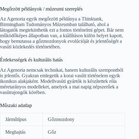
Megőrzött példányok / múzeumi szereplés
Az Agenoria egyik megőrzött példánya a Thinktank,
Birmingham Tudományos Múzeumban található, ahol a
látogatók megtekinthetik ezt a fontos történelmi gépet. Bár nem
működőképes állapotban van, a kiállításon külön helyet kapott,
hogy bemutassa a gőzmozdonyok evolúcióját és jelentőségét a
vasúti közlekedés történetében.
Érdekességek és kulturális hatás
Az Agenoria nemcsak technikai, hanem kulturális szempontból
is jelentős. Gyakran emlegetik a korai vasúti történelem egyik
ikonikus alakjaként. Modellvasúti gyártók is készítettek róla
méretarányos modelleket, amelyek a mai napig népszerűek a
vasútrajongók körében.
Műszaki adatlap
Járműtípus
Gőzmozdony
Meghajtás
Gőz