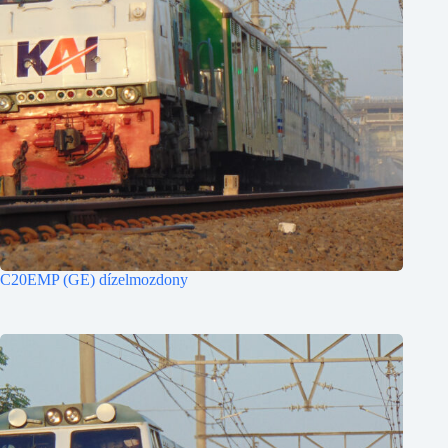
C20EMP (GE) dízelmozdony