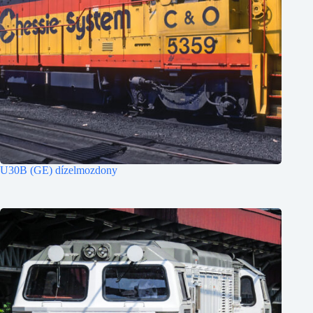
U30B (GE) dízelmozdony