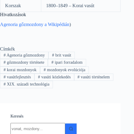
Korszak
1800–1849 – Korai vasút
Hivatkozások
Agenoria gőzmozdony a Wikipédián
)
Címkék
#
Agenoria gőzmozdony
#
brit vasút
#
gőzmozdony története
#
ipari forradalom
#
korai mozdonyok
#
mozdonyok evolúciója
#
vasútfejlesztés
#
vasúti közlekedés
#
vasúti történelem
#
XIX. századi technológia
Keresés
No
results