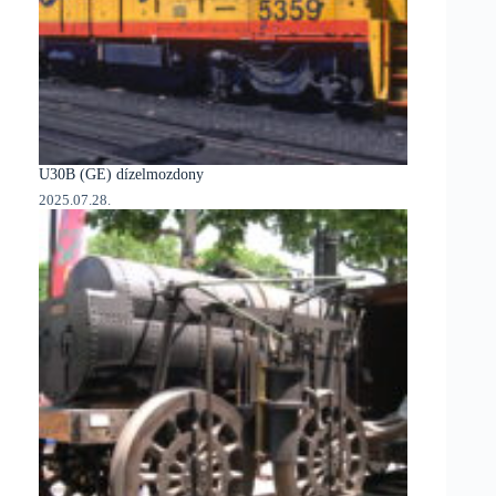
U30B (GE) dízelmozdony
2025.07.28.