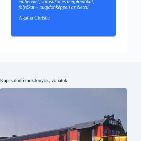
embereket, városokat és templomokat,
folyókat – tulajdonképpen az életet.
"
Agatha Christie
Kapcsolodó mozdonyok, vonatok