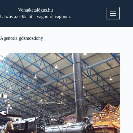
Skip
to
Vonatkatalógus.hu
content
Utazás az időn át – vagonról vagonra.
Agenoria gőzmozdony