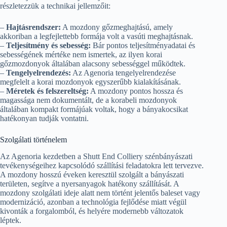
részletezzük a technikai jellemzőit:
–
Hajtásrendszer:
A mozdony gőzmeghajtású, amely
akkoriban a legfejlettebb formája volt a vasúti meghajtásnak.
–
Teljesítmény és sebesség:
Bár pontos teljesítményadatai és
sebességének mértéke nem ismertek, az ilyen korai
gőzmozdonyok általában alacsony sebességgel működtek.
–
Tengelyelrendezés:
Az Agenoria tengelyelrendezése
megfelelt a korai mozdonyok egyszerűbb kialakításának.
–
Méretek és felszereltség:
A mozdony pontos hossza és
magassága nem dokumentált, de a korabeli mozdonyok
általában kompakt formájúak voltak, hogy a bányakocsikat
hatékonyan tudják vontatni.
Szolgálati történelem
Az Agenoria kezdetben a Shutt End Colliery szénbányászati
tevékenységeihez kapcsolódó szállítási feladatokra lett tervezve.
A mozdony hosszú éveken keresztül szolgált a bányászati
területen, segítve a nyersanyagok hatékony szállítását. A
mozdony szolgálati ideje alatt nem történt jelentős baleset vagy
modernizáció, azonban a technológia fejlődése miatt végül
kivonták a forgalomból, és helyére modernebb változatok
léptek.