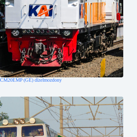
CM20EMP (GE) dízelmozdony