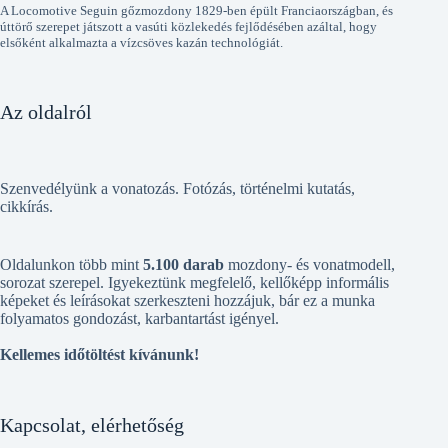
A Locomotive Seguin gőzmozdony 1829-ben épült Franciaországban, és
úttörő szerepet játszott a vasúti közlekedés fejlődésében azáltal, hogy
elsőként alkalmazta a vízcsöves kazán technológiát.
Az oldalról
Szenvedélyünk a vonatozás. Fotózás, történelmi kutatás,
cikkírás.
Oldalunkon több mint
5.100 darab
mozdony- és vonatmodell,
sorozat szerepel. Igyekeztünk megfelelő, kellőképp informális
képeket és leírásokat szerkeszteni hozzájuk, bár ez a munka
folyamatos gondozást, karbantartást igényel.
Kellemes időtöltést kívánunk!
Kapcsolat, elérhetőség