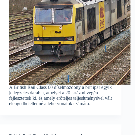
A British Rail Class 60 dízelmozdony a brit ipar egyik
jellegzetes darabja, amelyet a 20. század végén
fejlesztettek ki, és amely erőteljes teljesítményével vált
elengedhetetlenné a tehervonatok számára.