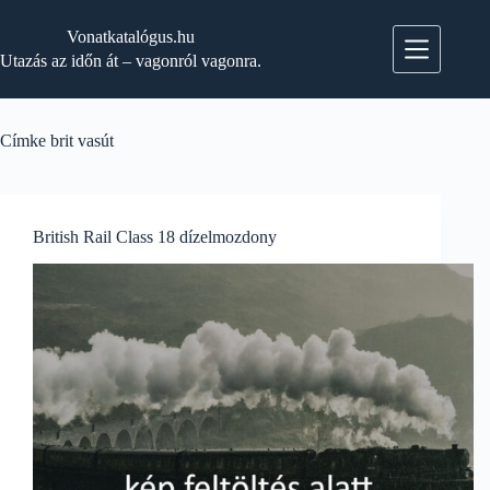
Skip
to
Vonatkatalógus.hu
content
Utazás az időn át – vagonról vagonra.
Címke
brit vasút
British Rail Class 18 dízelmozdony