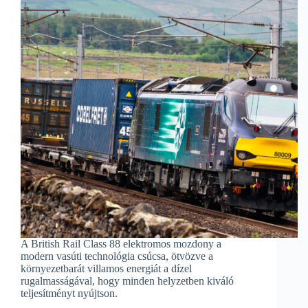
A British Rail Class 88 elektromos mozdony a
modern vasúti technológia csúcsa, ötvözve a
környezetbarát villamos energiát a dízel
rugalmasságával, hogy minden helyzetben kiváló
teljesítményt nyújtson.