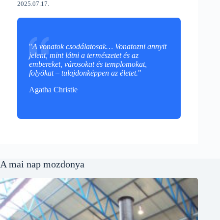
2025.07.17.
"
A vonatok csodálatosak… Vonatozni annyit
jelent, mint látni a természetet és az
embereket, városokat és templomokat,
folyókat – tulajdonképpen az életet.
"
Agatha Christie
A mai nap mozdonya