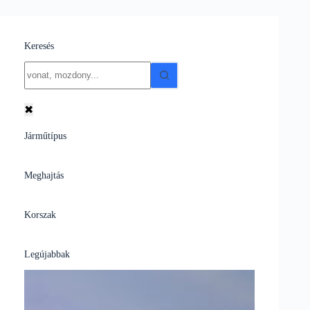
Keresés
No
results
✖
Járműtípus
Meghajtás
Korszak
Legújabbak