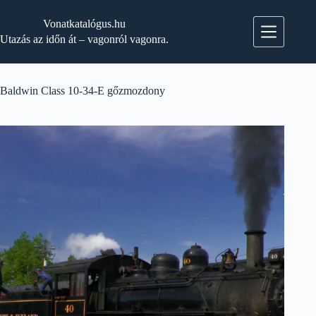
Skip
to
Vonatkatalógus.hu
content
Utazás az időn át – vagonról vagonra.
Baldwin Class 10-34-E gőzmozdony