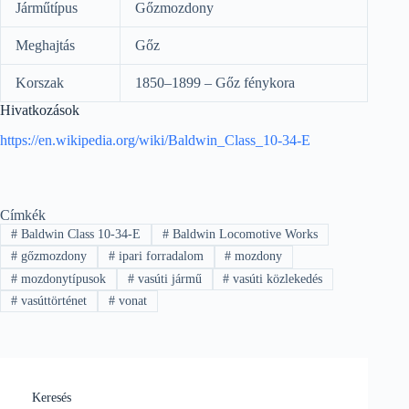
Járműtípus
Gőzmozdony
Meghajtás
Gőz
Korszak
1850–1899 – Gőz fénykora
Hivatkozások
https://en.wikipedia.org/wiki/Baldwin_Class_10-34-E
Címkék
#
Baldwin Class 10-34-E
#
Baldwin Locomotive Works
#
gőzmozdony
#
ipari forradalom
#
mozdony
#
mozdonytípusok
#
vasúti jármű
#
vasúti közlekedés
#
vasúttörténet
#
vonat
Keresés