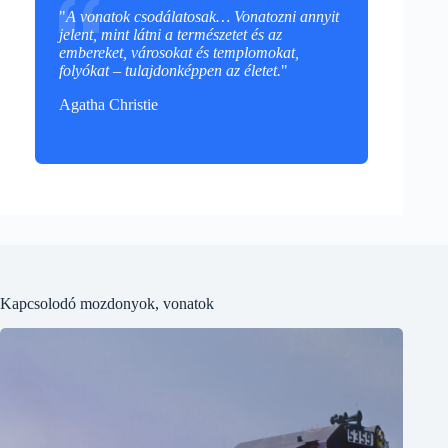
"
A vonatok csodálatosak… Vonatozni annyit
jelent, mint látni a természetet és az
embereket, városokat és templomokat,
folyókat – tulajdonképpen az életet.
"
Agatha Christie
Kapcsolodó mozdonyok, vonatok