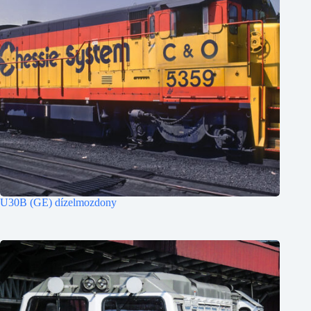
U30B (GE) dízelmozdony