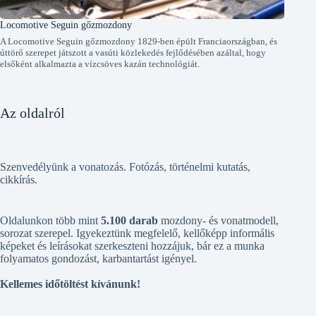
Locomotive Seguin gőzmozdony
A Locomotive Seguin gőzmozdony 1829-ben épült Franciaországban, és
úttörő szerepet játszott a vasúti közlekedés fejlődésében azáltal, hogy
elsőként alkalmazta a vízcsöves kazán technológiát.
Az oldalról
Szenvedélyünk a vonatozás. Fotózás, történelmi kutatás,
cikkírás.
Oldalunkon több mint
5.100 darab
mozdony- és vonatmodell,
sorozat szerepel. Igyekeztünk megfelelő, kellőképp informális
képeket és leírásokat szerkeszteni hozzájuk, bár ez a munka
folyamatos gondozást, karbantartást igényel.
Kellemes időtöltést kívánunk!