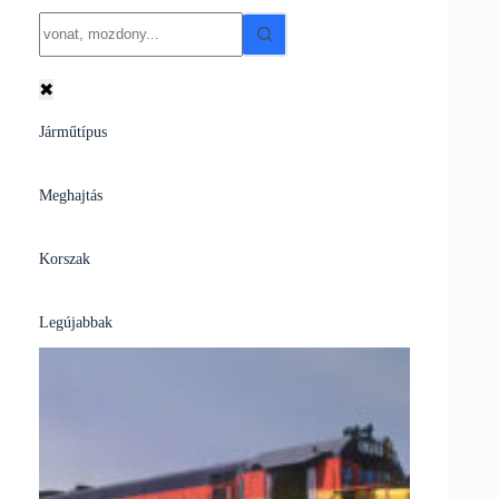
No
results
✖
Járműtípus
Meghajtás
Korszak
Legújabbak