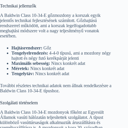
Technikai jellemzők
A Baldwin Class 10-34-E gőzmozdony a korszak egyik
jelentős technikai fejlesztésének számított. Gőzhajtású
rendszerrel működött, ami a korszak legelfogadottabb
meghajtási módszere volt a nagy teljesítményű vonatok
esetében.
Hajtásrendszer:
Gőz
Tengelyelrendezés:
4-4-0 típusú, ami a mozdony négy
hajtott és négy futó kerékpárját jelenti
Maximális sebesség:
Nincs konkrét adat
Méretek:
Nincs konkrét adat
Tengelytáv:
Nincs konkrét adat
További részletes technikai adatok nem állnak rendelkezésre a
Baldwin Class 10-34-E típushoz.
Szolgálati történelem
A Baldwin Class 10-34-E mozdonyok főként az Egyesült
Államok vasúti hálózatán teljesítettek szolgálatot. A típust
különböző vasúttársaságok alkalmazták áruszállításra és
személyszállításra is. A mozdonyok a kora 20. században