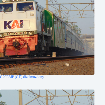
C20EMP (GE) dízelmozdony