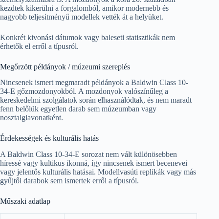
kezdtek kikerülni a forgalomból, amikor modernebb és
nagyobb teljesítményű modellek vették át a helyüket.
Konkrét kivonási dátumok vagy baleseti statisztikák nem
érhetők el erről a típusról.
Megőrzött példányok / múzeumi szereplés
Nincsenek ismert megmaradt példányok a Baldwin Class 10-
34-E gőzmozdonyokból. A mozdonyok valószínűleg a
kereskedelmi szolgálatok során elhasználódtak, és nem maradt
fenn belőlük egyetlen darab sem múzeumban vagy
nosztalgiavonatként.
Érdekességek és kulturális hatás
A Baldwin Class 10-34-E sorozat nem vált különösebben
híressé vagy kultikus ikonná, így nincsenek ismert becenevei
vagy jelentős kulturális hatásai. Modellvasúti replikák vagy más
gyűjtői darabok sem ismertek erről a típusról.
Műszaki adatlap