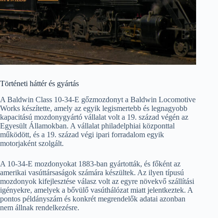
Történeti háttér és gyártás
A Baldwin Class 10-34-E gőzmozdonyt a Baldwin Locomotive
Works készítette, amely az egyik legismertebb és legnagyobb
kapacitású mozdonygyártó vállalat volt a 19. század végén az
Egyesült Államokban. A vállalat philadelphiai központtal
működött, és a 19. század végi ipari forradalom egyik
motorjaként szolgált.
A 10-34-E mozdonyokat 1883-ban gyártották, és főként az
amerikai vasúttársaságok számára készültek. Az ilyen típusú
mozdonyok kifejlesztése válasz volt az egyre növekvő szállítási
igényekre, amelyek a bővülő vasúthálózat miatt jelentkeztek. A
pontos példányszám és konkrét megrendelők adatai azonban
nem állnak rendelkezésre.