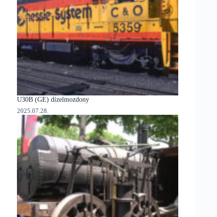
U30B (GE) dízelmozdony
2025.07.28.