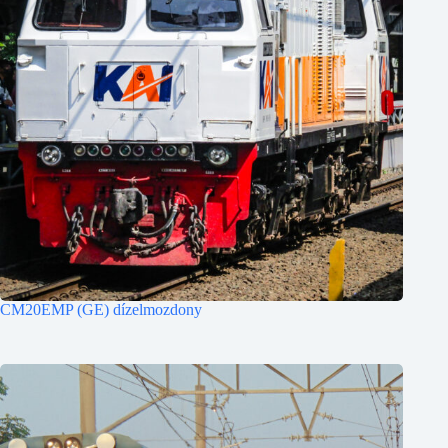
CM20EMP (GE) dízelmozdony