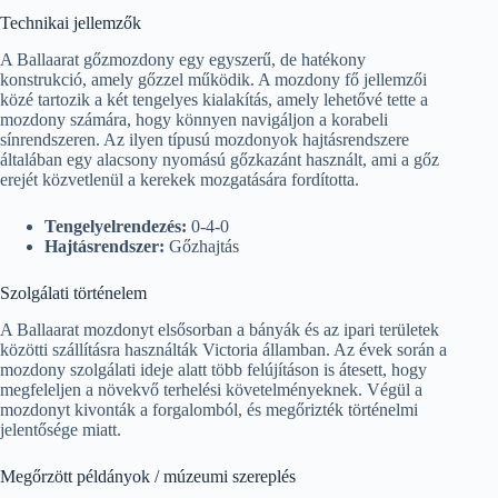
Technikai jellemzők
A Ballaarat gőzmozdony egy egyszerű, de hatékony
konstrukció, amely gőzzel működik. A mozdony fő jellemzői
közé tartozik a két tengelyes kialakítás, amely lehetővé tette a
mozdony számára, hogy könnyen navigáljon a korabeli
sínrendszeren. Az ilyen típusú mozdonyok hajtásrendszere
általában egy alacsony nyomású gőzkazánt használt, ami a gőz
erejét közvetlenül a kerekek mozgatására fordította.
Tengelyelrendezés:
0-4-0
Hajtásrendszer:
Gőzhajtás
Szolgálati történelem
A Ballaarat mozdonyt elsősorban a bányák és az ipari területek
közötti szállításra használták Victoria államban. Az évek során a
mozdony szolgálati ideje alatt több felújításon is átesett, hogy
megfeleljen a növekvő terhelési követelményeknek. Végül a
mozdonyt kivonták a forgalomból, és megőrizték történelmi
jelentősége miatt.
Megőrzött példányok / múzeumi szereplés