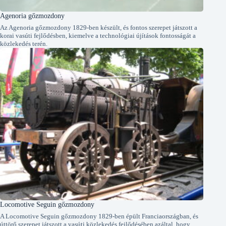
Agenoria gőzmozdony
Az Agenoria gőzmozdony 1829-ben készült, és fontos szerepet játszott a
korai vasúti fejlődésben, kiemelve a technológiai újítások fontosságát a
közlekedés terén.
Locomotive Seguin gőzmozdony
A Locomotive Seguin gőzmozdony 1829-ben épült Franciaországban, és
úttörő szerepet játszott a vasúti közlekedés fejlődésében azáltal, hogy