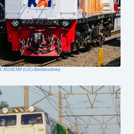
CM20EMP (GE) dízelmozdony