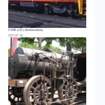
U30B (GE) dízelmozdony
2025.07.28.