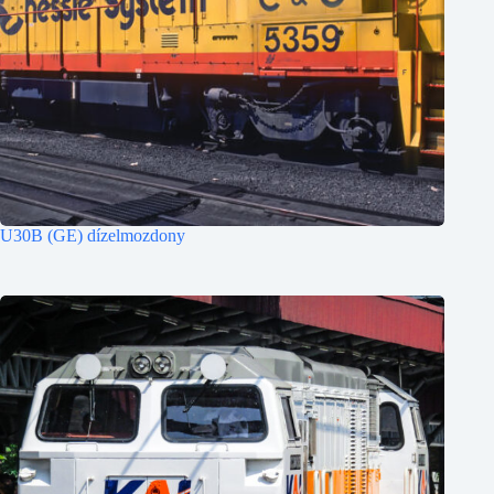
U30B (GE) dízelmozdony