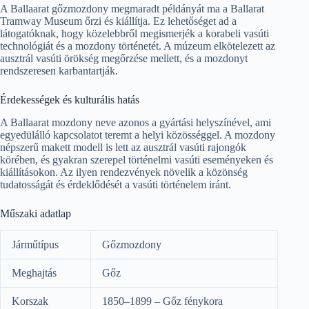
A Ballaarat gőzmozdony megmaradt példányát ma a Ballarat
Tramway Museum őrzi és kiállítja. Ez lehetőséget ad a
látogatóknak, hogy közelebbről megismerjék a korabeli vasúti
technológiát és a mozdony történetét. A múzeum elkötelezett az
ausztrál vasúti örökség megőrzése mellett, és a mozdonyt
rendszeresen karbantartják.
Érdekességek és kulturális hatás
A Ballaarat mozdony neve azonos a gyártási helyszínével, ami
egyedülálló kapcsolatot teremt a helyi közösséggel. A mozdony
népszerű makett modell is lett az ausztrál vasúti rajongók
körében, és gyakran szerepel történelmi vasúti eseményeken és
kiállításokon. Az ilyen rendezvények növelik a közönség
tudatosságát és érdeklődését a vasúti történelem iránt.
Műszaki adatlap
Járműtípus
Gőzmozdony
Meghajtás
Gőz
Korszak
1850–1899 – Gőz fénykora