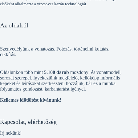
elsőként alkalmazta a vízcsöves kazán technológiát.
Az oldalról
Szenvedélyünk a vonatozás. Fotózás, történelmi kutatás,
cikkírás.
Oldalunkon több mint
5.100 darab
mozdony- és vonatmodell,
sorozat szerepel. Igyekeztünk megfelelő, kellőképp informális
képeket és leírásokat szerkeszteni hozzájuk, bár ez a munka
folyamatos gondozást, karbantartást igényel.
Kellemes időtöltést kívánunk!
Kapcsolat, elérhetőség
Írj nekünk!