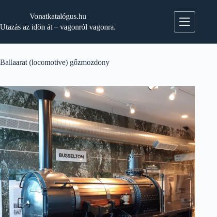
Skip
to
Vonatkatalógus.hu
content
Utazás az időn át – vagonról vagonra.
Ballaarat (locomotive) gőzmozdony