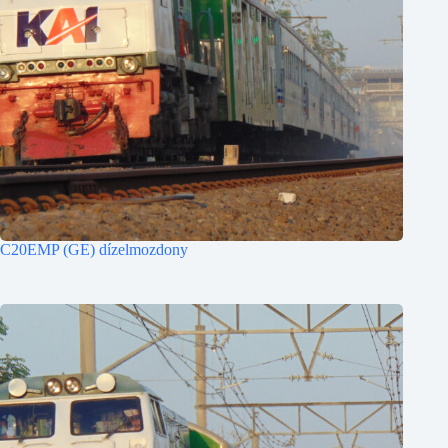
C20EMP (GE) dízelmozdony