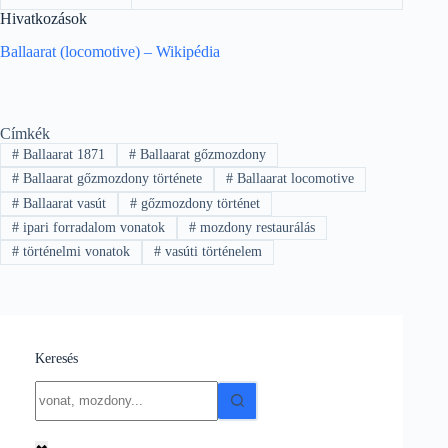
Hivatkozások
Ballaarat (locomotive) – Wikipédia
Címkék
#
Ballaarat 1871
#
Ballaarat gőzmozdony
#
Ballaarat gőzmozdony története
#
Ballaarat locomotive
#
Ballaarat vasút
#
gőzmozdony történet
#
ipari forradalom vonatok
#
mozdony restaurálás
#
történelmi vonatok
#
vasúti történelem
Keresés
No
results