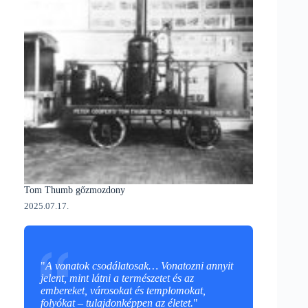
Tom Thumb gőzmozdony
2025.07.17.
"
A vonatok csodálatosak… Vonatozni annyit
jelent, mint látni a természetet és az
embereket, városokat és templomokat,
folyókat – tulajdonképpen az életet.
"