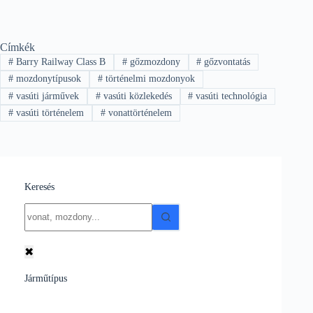
Címkék
#
Barry Railway Class B
#
gőzmozdony
#
gőzvontatás
#
mozdonytípusok
#
történelmi mozdonyok
#
vasúti járművek
#
vasúti közlekedés
#
vasúti technológia
#
vasúti történelem
#
vonattörténelem
Keresés
No
results
✖
Járműtípus