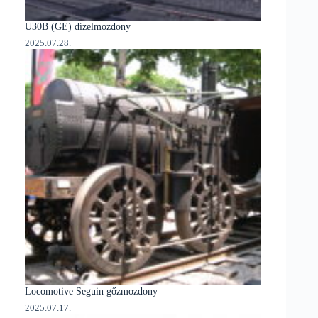
U30B (GE) dízelmozdony
2025.07.28.
Locomotive Seguin gőzmozdony
2025.07.17.