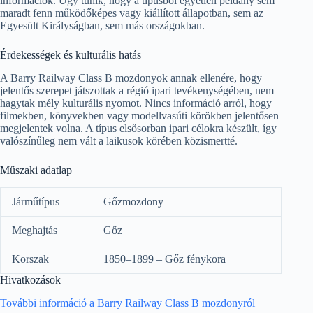
információk. Úgy tűnik, hogy a típusból egyetlen példány sem
maradt fenn működőképes vagy kiállított állapotban, sem az
Egyesült Királyságban, sem más országokban.
Érdekességek és kulturális hatás
A Barry Railway Class B mozdonyok annak ellenére, hogy
jelentős szerepet játszottak a régió ipari tevékenységében, nem
hagytak mély kulturális nyomot. Nincs információ arról, hogy
filmekben, könyvekben vagy modellvasúti körökben jelentősen
megjelentek volna. A típus elsősorban ipari célokra készült, így
valószínűleg nem vált a laikusok körében közismertté.
Műszaki adatlap
Járműtípus
Gőzmozdony
Meghajtás
Gőz
Korszak
1850–1899 – Gőz fénykora
Hivatkozások
További információ a Barry Railway Class B mozdonyról