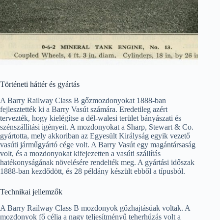
Történeti háttér és gyártás
A Barry Railway Class B gőzmozdonyokat 1888-ban
fejlesztették ki a Barry Vasút számára. Eredetileg azért
tervezték, hogy kielégítse a dél-walesi terület bányászati és
szénszállítási igényeit. A mozdonyokat a Sharp, Stewart & Co.
gyártotta, mely akkoriban az Egyesült Királyság egyik vezető
vasúti járműgyártó cége volt. A Barry Vasút egy magántársaság
volt, és a mozdonyokat kifejezetten a vasúti szállítás
hatékonyságának növelésére rendelték meg. A gyártási időszak
1888-ban kezdődött, és 28 példány készült ebből a típusból.
Technikai jellemzők
A Barry Railway Class B mozdonyok gőzhajtásúak voltak. A
mozdonyok fő célja a nagy teljesítményű teherhúzás volt a