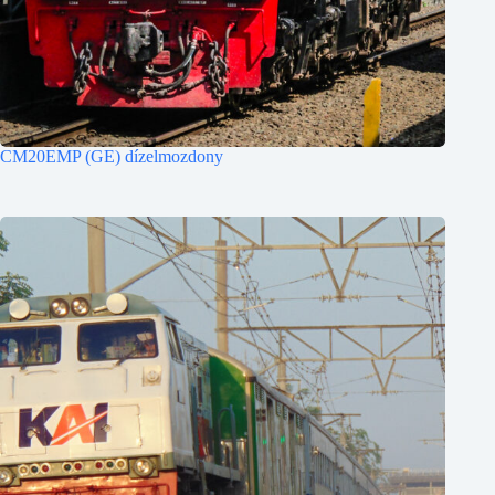
CM20EMP (GE) dízelmozdony