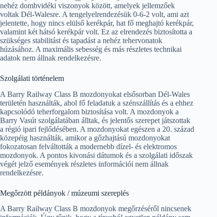
nehéz dombvidéki viszonyok között, amelyek jellemzőek
voltak Dél-Walesre. A tengelyelrendezésük 0-6-2 volt, ami azt
jelentette, hogy nincs elülső kerékpár, hat fő meghajtó kerékpár,
valamint két hátsó kerékpár volt. Ez az elrendezés biztosította a
szükséges stabilitást és tapadást a nehéz tehervonatok
húzásához. A maximális sebesség és más részletes technikai
adatok nem állnak rendelkezésre.
Szolgálati történelem
A Barry Railway Class B mozdonyokat elsősorban Dél-Wales
területén használták, ahol fő feladatuk a szénszállítás és a ehhez
kapcsolódó teherforgalom biztosítása volt. A mozdonyok a
Barry Vasút szolgálatában álltak, és jelentős szerepet játszottak
a régió ipari fejlődésében. A mozdonyokat egészen a 20. század
közepéig használták, amikor a gőzhajtású mozdonyokat
fokozatosan felváltották a modernebb dízel- és elektromos
mozdonyok. A pontos kivonási dátumok és a szolgálati időszak
végét jelző események részletes információi nem állnak
rendelkezésre.
Megőrzött példányok / múzeumi szereplés
A Barry Railway Class B mozdonyok megőrzéséről nincsenek