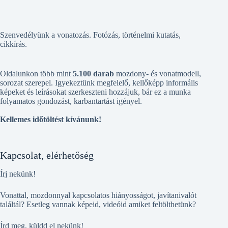
Szenvedélyünk a vonatozás. Fotózás, történelmi kutatás,
cikkírás.
Oldalunkon több mint
5.100 darab
mozdony- és vonatmodell,
sorozat szerepel. Igyekeztünk megfelelő, kellőképp informális
képeket és leírásokat szerkeszteni hozzájuk, bár ez a munka
folyamatos gondozást, karbantartást igényel.
Kellemes időtöltést kívánunk!
Kapcsolat, elérhetőség
Írj nekünk!
Vonattal, mozdonnyal kapcsolatos hiányosságot, javítanivalót
találtál? Esetleg vannak képeid, videóid amiket feltölthetünk?
Írd meg, küldd el nekünk!