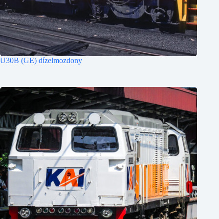
U30B (GE) dízelmozdony