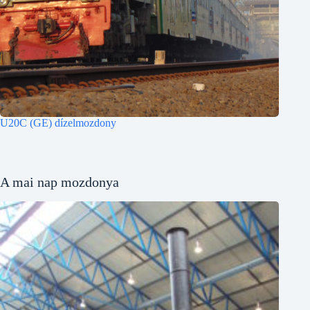
U20C (GE) dízelmozdony
A mai nap mozdonya