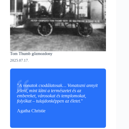
Tom Thumb gőzmozdony
2025.07.17.
"
A vonatok csodálatosak… Vonatozni annyit
jelent, mint látni a természetet és az
embereket, városokat és templomokat,
folyókat – tulajdonképpen az életet.
"
Agatha Christie