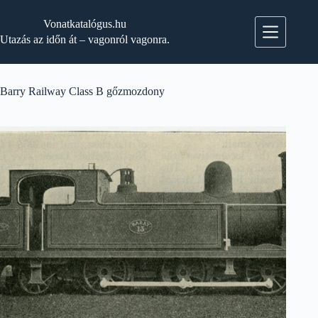
Skip
to
Vonatkatalógus.hu
content
Utazás az időn át – vagonról vagonra.
Barry Railway Class B gőzmozdony