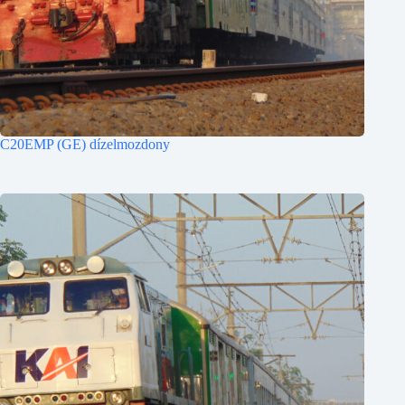
C20EMP (GE) dízelmozdony