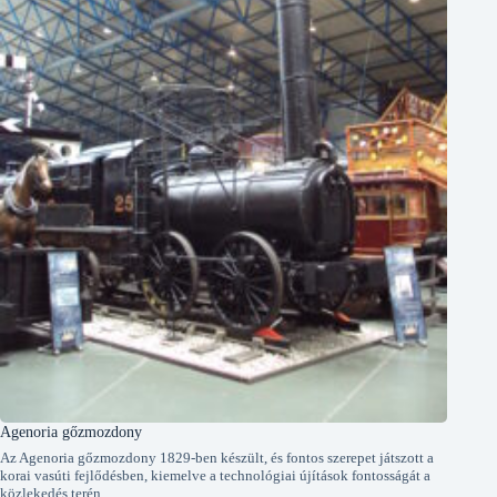
Agenoria gőzmozdony
Az Agenoria gőzmozdony 1829-ben készült, és fontos szerepet játszott a
korai vasúti fejlődésben, kiemelve a technológiai újítások fontosságát a
közlekedés terén.