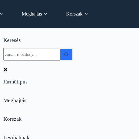
Meghajtás
Korszak
Keresés
No
results
✖
Járműtípus
Meghajtás
Korszak
Legújabbak