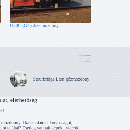
U20C (GE) dízelmozdony
Stourbridge Lion gőzmozdony
lat, elérhetőség
nk!
, mozdonnyal kapcsolatos hiányosságot,
alót találtál? Esetleg vannak képeid, videóid