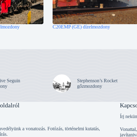
lmozdony
C20EMP (GE) dízelmozdony
ive Seguin
Stephenson’s Rocket
ony
gőzmozdony
oldalról
Kapcso
Írj nekü
vedélyünk a vonatozás. Fotózás, történelmi kutatás,
Vonattal
írás.
javítaniv