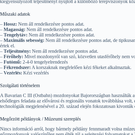
kiegyensúlyozott teljesítményt nyújtott a különböző terepviszonyok közöt
Műszaki adatok
–
Hossz:
Nem áll rendelkezésre pontos adat.
–
Magasság:
Nem áll rendelkezésre pontos adat.
–
Tengelytáv:
Nem áll rendelkezésre pontos adat.
–
Maximális sebesség:
Nem áll rendelkezésre pontos adat, de tipikus
értek el.
–
Teljesítmény:
Nem áll rendelkezésre pontos adat.
–
Férőhely:
Mivel mozdonyról van szó, közvetlen utasférőhely nem vo
–
Futómű:
2-4-0 tengelyelrendezés
–
Fékrendszer:
A korszaknak megfelelően kézi fékeket alkalmaztak.
–
Vezérlés:
Kézi vezérlés
Szolgálati történelem
A Bavarian C III (Ostbahn) mozdonyokat Bajorországban használták a 
elsődleges feladata az elővárosi és regionális vonatok továbbítása volt
technológiák megjelenésével a 20. század elején fokozatosan kivonták 
Megőrzött példányok / Múzeumi szereplés
Nincs információ arról, hogy bármely példány fennmaradt volna múzeu
gőzmozdonyok valószínűleg nem élték túl a selejtezési folyamatokat a 2