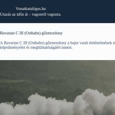
Skip
to
Vonatkatalógus.hu
content
Utazás az időn át – vagonról vagonra.
Bavarian C III (Ostbahn) gőzmozdony
A Bavarian C III (Ostbahn) gőzmozdony a bajor vasút történelmének m
teljesítményéért és megbízhatóságáért ismert.