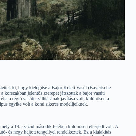
ttek ki, hogy kielégítse a Bajor Keleti Vasút (Bayerische
 korszakban jelentős szerepet játszottak a bajor vasúti
ja a régió vasúti szállításának javítása volt, különösen a
ípus egyike volt a korai sikeres modelljeiknek.
ely a 19. század második felében különösen elterjedt volt. A
ó- és négy hajtott tengellyel rendelkeztek. Ez a kialakítás