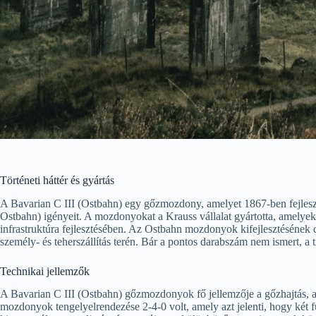
Történeti háttér és gyártás
A Bavarian C III (Ostbahn) egy gőzmozdony, amelyet 1867-ben fejleszte
Ostbahn) igényeit. A mozdonyokat a Krauss vállalat gyártotta, amelyek a
infrastruktúra fejlesztésében. Az Ostbahn mozdonyok kifejlesztésének cél
személy- és teherszállítás terén. Bár a pontos darabszám nem ismert, a t
Technikai jellemzők
A Bavarian C III (Ostbahn) gőzmozdonyok fő jellemzője a gőzhajtás, am
mozdonyok tengelyelrendezése 2-4-0 volt, amely azt jelenti, hogy két fut