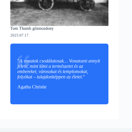
Tom Thumb gőzmozdony
2025.07.17.
"
A vonatok csodálatosak… Vonatozni annyit
jelent, mint látni a természetet és az
embereket, városokat és templomokat,
folyókat – tulajdonképpen az életet.
"
Agatha Christie