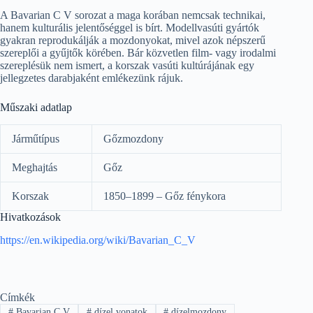
A Bavarian C V sorozat a maga korában nemcsak technikai,
hanem kulturális jelentőséggel is bírt. Modellvasúti gyártók
gyakran reprodukálják a mozdonyokat, mivel azok népszerű
szereplői a gyűjtők körében. Bár közvetlen film- vagy irodalmi
szereplésük nem ismert, a korszak vasúti kultúrájának egy
jellegzetes darabjaként emlékezünk rájuk.
Műszaki adatlap
Járműtípus
Gőzmozdony
Meghajtás
Gőz
Korszak
1850–1899 – Gőz fénykora
Hivatkozások
https://en.wikipedia.org/wiki/Bavarian_C_V
Címkék
#
Bavarian C V
#
dízel vonatok
#
dízelmozdony