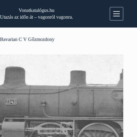
Skip
to
Vonatkatalógus.hu
content
Utazás az időn át – vagonról vagonra.
Bavarian C V Gőzmozdony