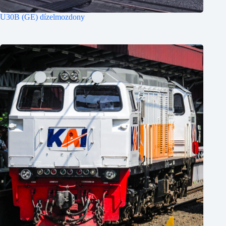
U30B (GE) dízelmozdony