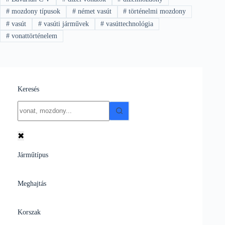
#
mozdony típusok
#
német vasút
#
történelmi mozdony
#
vasút
#
vasúti járművek
#
vasúttechnológia
#
vonattörténelem
Keresés
No
results
✖
Járműtípus
Meghajtás
Korszak