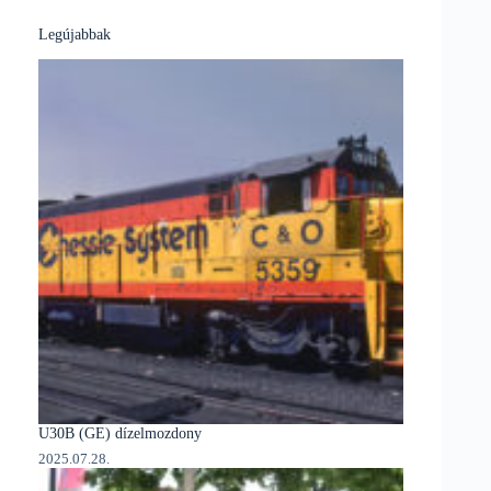
Legújabbak
U30B (GE) dízelmozdony
2025.07.28.