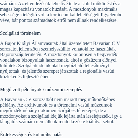
számára. Az elrendezésük lehetővé tette a stabil működést és a
magas kapacitású vonatok húzását. A mozdonyok maximális
sebessége kielégítő volt a kor technikai lehetőségeit figyelembe
véve, bár pontos számadatok erről nem állnak rendelkezésre.
Szolgálati történelem
A Bajor Királyi Államvasutak által üzemeltetett Bavarian C V
sorozatot jellemzően személyszállító vonatokhoz használták
Bajorország területén. A mozdonyok különösen a hegyvidéki
vonalakon bizonyultak hasznosnak, ahol a gőzüzem előnyei
kitűntek. Szolgálati idejük alatt megbízható teljesítményt
nyújtottak, és jelentős szerepet játszottak a regionális vasúti
közlekedés fejlesztésében.
Megőrzött példányok / múzeumi szereplés
A Bavarian C V sorozatból nem maradt meg működőképes
példány. Az archívumok és a történelmi vasúti múzeumok
megőrizték néhány dokumentációját és fényképét, de a
mozdonyokat a szolgálati idejük lejárta után leselejtezték, így a
látogatók számára nem állnak rendelkezésre kiállítva sehol.
Érdekességek és kulturális hatás