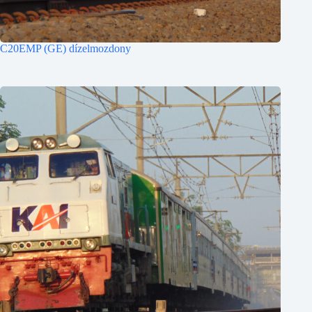
C20EMP (GE) dízelmozdony