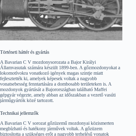
Történeti háttér és gyártás
A Bavarian C V mozdonysorozata a Bajor Királyi
Államvasutak számára készült 1899-ben. A gőzmozdonyokat a
lokomotívokra vonatkozó igények magas szintje miatt
fejlesztették ki, amelyek képesek voltak a nagyobb
vonatsebesség fenntartására a dombosabb területeken is. A
mozdonyok gyártását a Bajorországban található Maffei
gépgyár végezte, amely abban az időszakban a vezető vasúti
járműgyártók közé tartozott.
Technikai jellemzők
A Bavarian C V sorozat gőzüzemű mozdonyai közismerten
megbízható és hatékony járművek voltak. A gőzüzem
biztosította a szükséges erőt a nagyobb terhelésű vonatok