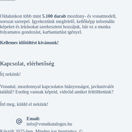
Oldalunkon több mint
5.100 darab
mozdony- és vonatmodell,
sorozat szerepel. Igyekeztünk megfelelő, kellőképp informális
képeket és leírásokat szerkeszteni hozzájuk, bár ez a munka
folyamatos gondozást, karbantartást igényel.
Kellemes időtöltést kívánunk!
Kapcsolat, elérhetőség
Írj nekünk!
Vonattal, mozdonnyal kapcsolatos hiányosságot, javítanivalót
találtál? Esetleg vannak képeid, videóid amiket feltölthetünk?
Írd meg, küldd el nekünk!
Email:
info@vonatkatalogus.hu
Készült 2025-ben. Minden jog fenntartva. ©