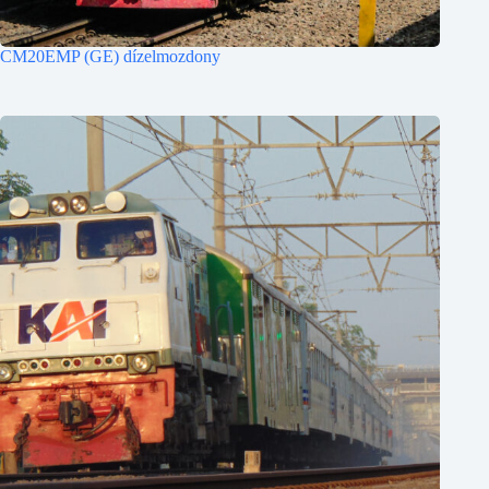
CM20EMP (GE) dízelmozdony