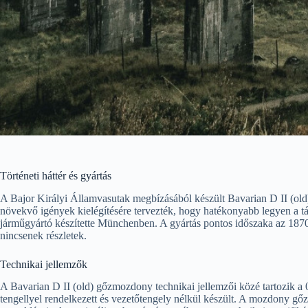
Történeti háttér és gyártás
A Bajor Királyi Államvasutak megbízásából készült Bavarian D II (ol
növekvő igények kielégítésére tervezték, hogy hatékonyabb legyen a t
járműgyártó készítette Münchenben. A gyártás pontos időszaka az 187
nincsenek részletek.
Technikai jellemzők
A Bavarian D II (old) gőzmozdony technikai jellemzői közé tartozik a 0-
tengellyel rendelkezett és vezetőtengely nélkül készült. A mozdony gőz