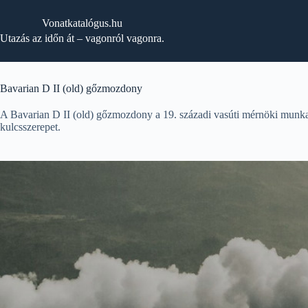
Skip
to
Vonatkatalógus.hu
content
Utazás az időn át – vagonról vagonra.
Bavarian D II (old) gőzmozdony
A Bavarian D II (old) gőzmozdony a 19. századi vasúti mérnöki munka e
kulcsszerepet.