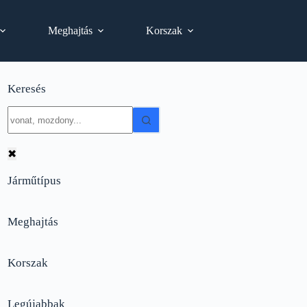
Meghajtás
Korszak
Keresés
No
results
✖
Járműtípus
Meghajtás
Korszak
Legújabbak