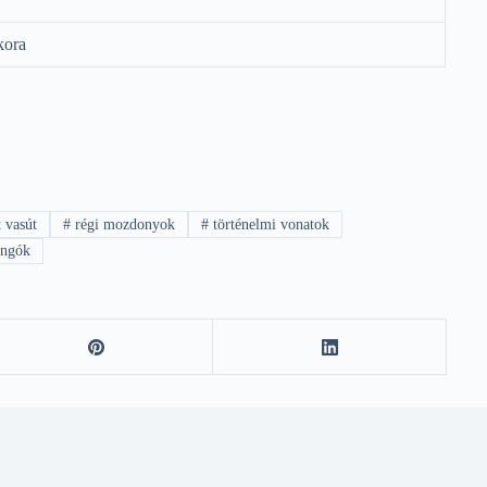
kora
 vasút
#
régi mozdonyok
#
történelmi vonatok
ongók