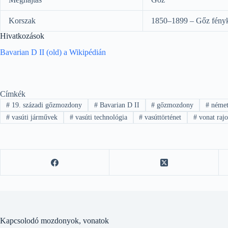
Korszak
1850–1899 – Gőz fény
Hivatkozások
Bavarian D II (old) a Wikipédián
Címkék
#
19. századi gőzmozdony
#
Bavarian D II
#
gőzmozdony
#
német
#
vasúti járművek
#
vasúti technológia
#
vasúttörténet
#
vonat raj
Kapcsolodó mozdonyok, vonatok