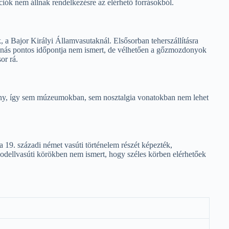
ciók nem állnak rendelkezésre az elérhető forrásokból.
a Bajor Királyi Államvasutaknál. Elsősorban teherszállításra
ivonás pontos időpontja nem ismert, de vélhetően a gőzmozdonyok
or rá.
ány, így sem múzeumokban, sem nosztalgia vonatokban nem lehet
19. századi német vasúti történelem részét képezték,
Modellvasúti körökben nem ismert, hogy széles körben elérhetőek