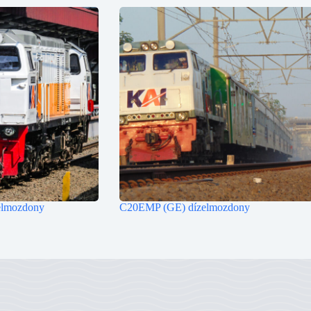
lmozdony
C20EMP (GE) dízelmozdony