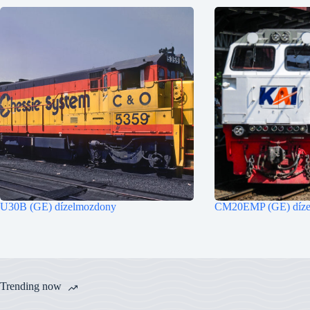
U30B (GE) dízelmozdony
CM20EMP (GE) díze
Trending now