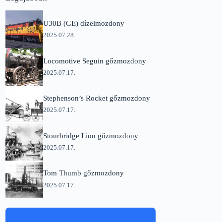
U30B (GE) dízelmozdony
2025.07.28.
Locomotive Seguin gőzmozdony
2025.07.17.
Stephenson’s Rocket gőzmozdony
2025.07.17.
Stourbridge Lion gőzmozdony
2025.07.17.
Tom Thumb gőzmozdony
2025.07.17.