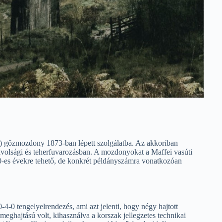
d) gőzmozdony 1873-ban lépett szolgálatba. Az akkoriban
ávolsági és teherfuvarozásban. A mozdonyokat a Maffei vasúti
0-es évekre tehető, de konkrét példányszámra vonatkozóan
4-0 tengelyelrendezés, ami azt jelenti, hogy négy hajtott
meghajtású volt, kihasználva a korszak jellegzetes technikai