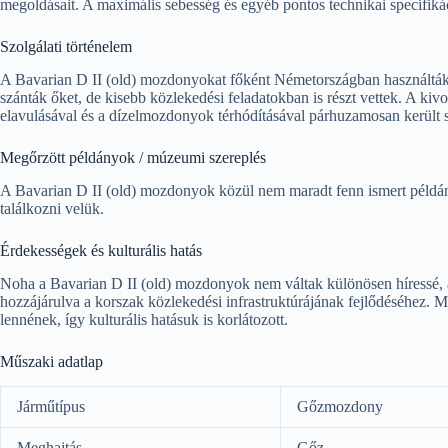
megoldásait. A maximális sebesség és egyéb pontos technikai specifiká
Szolgálati történelem
A Bavarian D II (old) mozdonyokat főként Németországban használták, 
szánták őket, de kisebb közlekedési feladatokban is részt vettek. A k
elavulásával és a dízelmozdonyok térhódításával párhuzamosan került s
Megőrzött példányok / múzeumi szereplés
A Bavarian D II (old) mozdonyok közül nem maradt fenn ismert péld
találkozni velük.
Érdekességek és kulturális hatás
Noha a Bavarian D II (old) mozdonyok nem váltak különösen híressé, a 
hozzájárulva a korszak közlekedési infrastruktúrájának fejlődéséhez. 
lennének, így kulturális hatásuk is korlátozott.
Műszaki adatlap
Járműtípus
Gőzmozdony
Meghajtás
Gőz