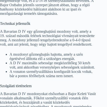
megrendelője volt, és a D IV-et személyszállításra tervezték. A
Bajor Ostbahn jelentős szerepet játszott abban, hogy a régió
hatékony közlekedési hálózatot alakítson ki az ipari és
mezőgazdasági termelés támogatására.
Technikai jellemzők
A Bavarian D IV egy gőzmeghajtású mozdony volt, amely a
19. század második felének technológiai vívmányait testesítette
meg. A mozdony jellemző tengelyelrendezése a 0-4-0 típusú
volt, ami azt jelenti, hogy négy hajtott tengellyel rendelkezett.
A mozdonyt gőzmeghajtás hajtotta, amely a szén
égetésével állította elő a szükséges energiát.
A D IV maximális sebessége megközelítőleg 50 km/h
volt, ami akkoriban versenyképes sebességnek számított.
A vonaton személyszállításra konfigurált kocsik voltak,
bár a pontos férőhelyek száma nem ismert.
Szolgálati történelem
A Bavarian D IV mozdonyokat elsősorban a Bajor Keleti Vasút
vonalain alkalmazták. Főként személyszállító vonatok élén
közlekedett, és hozzájárult a vasúti közlekedés
megbízhatóságának növeléséhez. A mozdonyok megjelenése