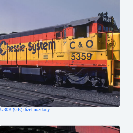
U30B (GE) dízelmozdony