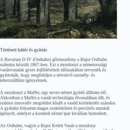
Történeti háttér és gyártás
A Bavarian D IV (Ostbahn) gőzmozdony a Bajor Ostbahn
számára készült 1867-ben. Ezt a mozdonyt a németországi
vasútvonalak gyors fejlődésének időszakában tervezték és
gyártották, hogy megfeleljen a növekvő személy- és
teherszállítási igényeknek.
A mozdonyt a Maffei, egy neves német gyártó állította elő.
Akkoriban a Maffei a vasúti technológia élvonalában állt, és
számos innovatív megoldást kínált a vasúti közlekedés számára.
A gyártási folyamat magas szakértelmet és precíziós munkát
igényelt, amelyet a korabeli német ipar kiválóan biztosított.
Az Ostbahn, vagyis a Bajor Keleti Vasút a mozdony