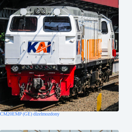
CM20EMP (GE) dízelmozdony