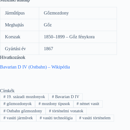
Járműtípus
Gőzmozdony
Meghajtás
Gőz
Korszak
1850–1899 – Gőz fénykora
Gyártási év
1867
Hivatkozások
Bavarian D IV (Ostbahn) – Wikipédia
Címkék
#
19. századi mozdonyok
#
Bavarian D IV
#
gőzmozdonyok
#
mozdony típusok
#
német vasút
#
Ostbahn gőzmozdony
#
történelmi vonatok
#
vasúti járművek
#
vasúti technológia
#
vasúti történelem