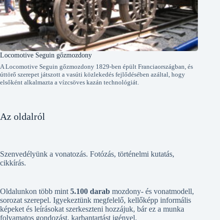
Locomotive Seguin gőzmozdony
A Locomotive Seguin gőzmozdony 1829-ben épült Franciaországban, és
úttörő szerepet játszott a vasúti közlekedés fejlődésében azáltal, hogy
elsőként alkalmazta a vízcsöves kazán technológiát.
Az oldalról
Szenvedélyünk a vonatozás. Fotózás, történelmi kutatás,
cikkírás.
Oldalunkon több mint
5.100 darab
mozdony- és vonatmodell,
sorozat szerepel. Igyekeztünk megfelelő, kellőképp informális
képeket és leírásokat szerkeszteni hozzájuk, bár ez a munka
folyamatos gondozást, karbantartást igényel.