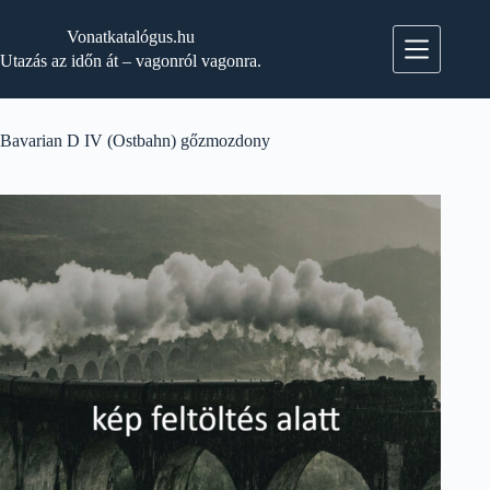
Skip
to
Vonatkatalógus.hu
content
Utazás az időn át – vagonról vagonra.
Bavarian D IV (Ostbahn) gőzmozdony