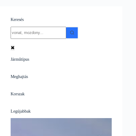
Keresés
No
results
✖
Járműtípus
Meghajtás
Korszak
Legújabbak