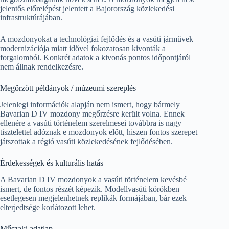
jelentős előrelépést jelentett a Bajorország közlekedési
infrastruktúrájában.
A mozdonyokat a technológiai fejlődés és a vasúti járművek
modernizációja miatt idővel fokozatosan kivonták a
forgalomból. Konkrét adatok a kivonás pontos időpontjáról
nem állnak rendelkezésre.
Megőrzött példányok / múzeumi szereplés
Jelenlegi információk alapján nem ismert, hogy bármely
Bavarian D IV mozdony megőrzésre került volna. Ennek
ellenére a vasúti történelem szerelmesei továbbra is nagy
tisztelettel adóznak e mozdonyok előtt, hiszen fontos szerepet
játszottak a régió vasúti közlekedésének fejlődésében.
Érdekességek és kulturális hatás
A Bavarian D IV mozdonyok a vasúti történelem kevésbé
ismert, de fontos részét képezik. Modellvasúti körökben
esetlegesen megjelenhetnek replikák formájában, bár ezek
elterjedtsége korlátozott lehet.
Műszaki adatlap