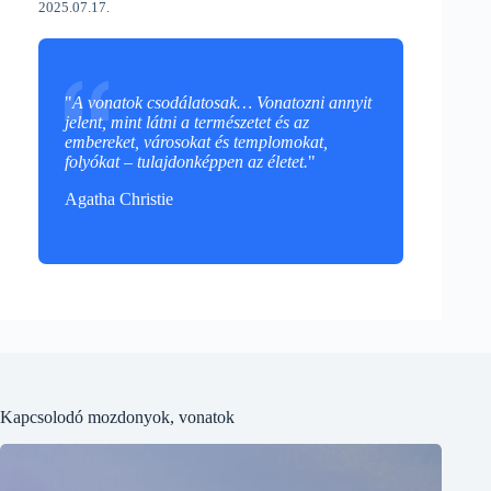
2025.07.17.
"
A vonatok csodálatosak… Vonatozni annyit
jelent, mint látni a természetet és az
embereket, városokat és templomokat,
folyókat – tulajdonképpen az életet.
"
Agatha Christie
Kapcsolodó mozdonyok, vonatok