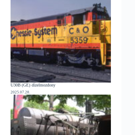
U30B (GE) dízelmozdony
2025.07.28.