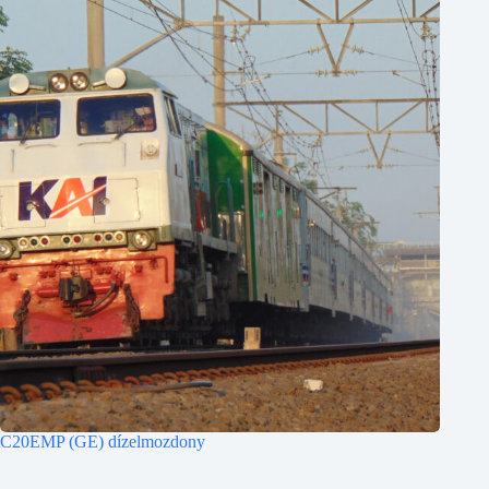
C20EMP (GE) dízelmozdony