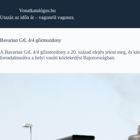
Skip
to
Vonatkatalógus.hu
content
Utazás az időn át – vagonról vagonra.
Bavarian GtL 4/4 gőzmozdony
A Bavarian GtL 4/4 gőzmozdony a 20. század elején jelent meg, és ki
forradalmasítva a helyi vasúti közlekedést Bajorországban.