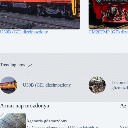
U30B (GE) dízelmozdony
CM20EMP (GE) díze
Trending now
Locomot
U30B (GE) dízelmozdony
gőzmozd
A mai nap mozdonya
Az 
Agenoria gőzmozdony
Szen
Az Agenoria gőzmozdony 1829-ben készült, és