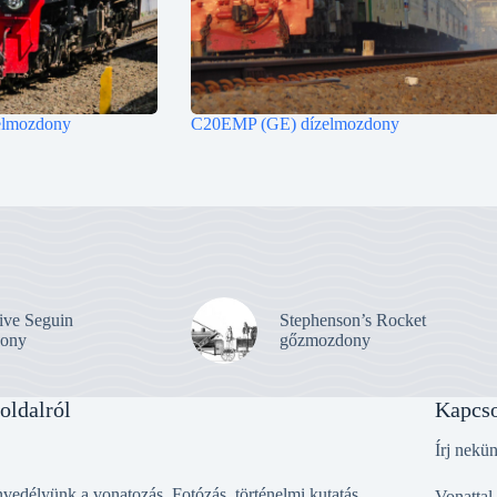
lmozdony
C20EMP (GE) dízelmozdony
ive Seguin
Stephenson’s Rocket
ony
gőzmozdony
oldalról
Kapcso
Írj nekü
vedélyünk a vonatozás. Fotózás, történelmi kutatás,
Vonattal