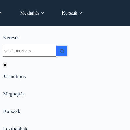
Meghajtás
Korszak
Keresés
No
results
✖
Járműtípus
Meghajtás
Korszak
Legújabbak