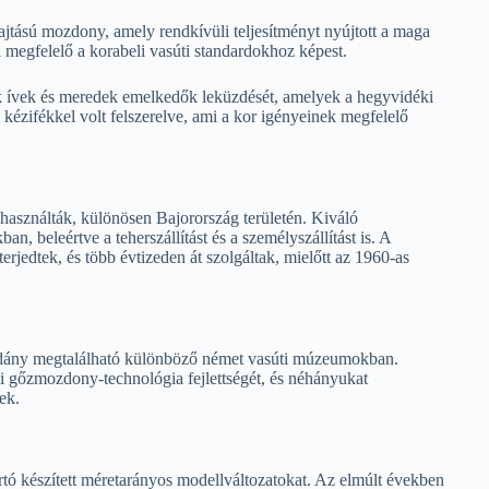
ású mozdony, amely rendkívüli teljesítményt nyújtott a maga
megfelelő a korabeli vasúti standardokhoz képest.
k ívek és meredek emelkedők leküzdését, amelyek a hegyvidéki
kézifékkel volt felszerelve, ami a kor igényeinek megfelelő
asználták, különösen Bajorország területén. Kiváló
an, beleértve a teherszállítást és a személyszállítást is. A
jedtek, és több évtizeden át szolgáltak, mielőtt az 1960-as
ldány megtalálható különböző német vasúti múzeumokban.
i gőzmozdony-technológia fejlettségét, és néhányukat
ek.
ó készített méretarányos modellváltozatokat. Az elmúlt években