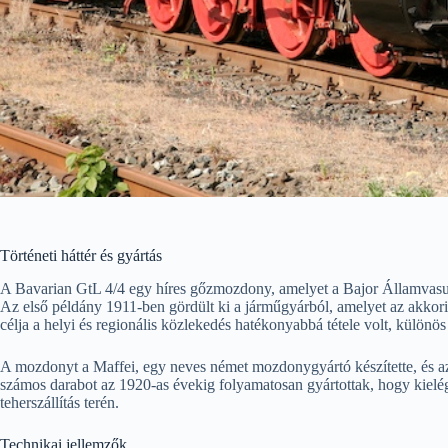
Történeti háttér és gyártás
A Bavarian GtL 4/4 egy híres gőzmozdony, amelyet a Bajor Államvasut
Az első példány 1911-ben gördült ki a járműgyárból, amelyet az akkori
célja a helyi és regionális közlekedés hatékonyabbá tétele volt, különös
A mozdonyt a Maffei, egy neves német mozdonygyártó készítette, és az
számos darabot az 1920-as évekig folyamatosan gyártottak, hogy kielé
teherszállítás terén.
Technikai jellemzők