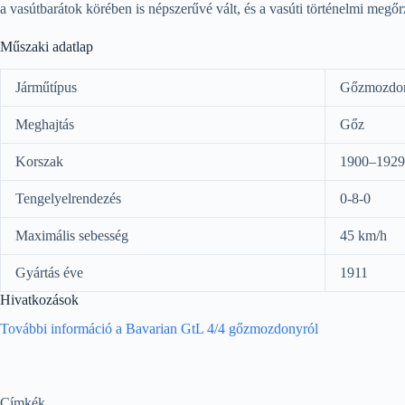
a vasútbarátok körében is népszerűvé vált, és a vasúti történelmi megőr
Műszaki adatlap
Járműtípus
Gőzmozdo
Meghajtás
Gőz
Korszak
1900–1929 
Tengelyelrendezés
0-8-0
Maximális sebesség
45 km/h
Gyártás éve
1911
Hivatkozások
További információ a Bavarian GtL 4/4 gőzmozdonyról
Címkék