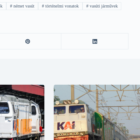
ok
#
német vasút
#
történelmi vonatok
#
vasúti járművek