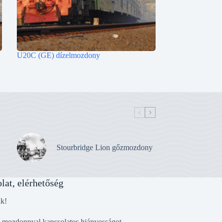
U20C (GE) dízelmozdony
Stourbridge Lion gőzmozdony
lat, elérhetőség
nk!
, mozdonnyal kapcsolatos hiányosságot,