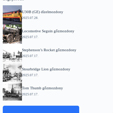
U30B (GE) dízelmozdony
2025.07.28.
Locomotive Seguin gőzmozdony
2025.07.17.
Stephenson’s Rocket gőzmozdony
2025.07.17.
Stourbridge Lion gőzmozdony
2025.07.17.
Tom Thumb gőzmozdony
2025.07.17.