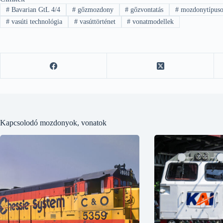
#
Bavarian GtL 4/4
#
gőzmozdony
#
gőzvontatás
#
mozdonytípus
#
vasúti technológia
#
vasúttörténet
#
vonatmodellek
Kapcsolodó mozdonyok, vonatok