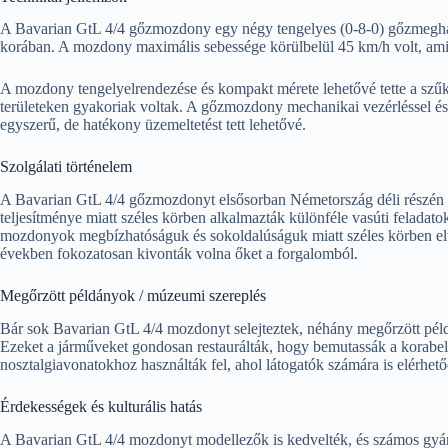
A Bavarian GtL 4/4 gőzmozdony egy négy tengelyes (0-8-0) gőzmeghajt
korában. A mozdony maximális sebessége körülbelül 45 km/h volt, ami 
A mozdony tengelyelrendezése és kompakt mérete lehetővé tette a szű
területeken gyakoriak voltak. A gőzmozdony mechanikai vezérléssel és 
egyszerű, de hatékony üzemeltetést tett lehetővé.
Szolgálati történelem
A Bavarian GtL 4/4 gőzmozdonyt elsősorban Németország déli részén h
teljesítménye miatt széles körben alkalmazták különféle vasúti feladatokb
mozdonyok megbízhatóságuk és sokoldalúságuk miatt széles körben elter
években fokozatosan kivonták volna őket a forgalomból.
Megőrzött példányok / múzeumi szereplés
Bár sok Bavarian GtL 4/4 mozdonyt selejteztek, néhány megőrzött pé
Ezeket a járműveket gondosan restaurálták, hogy bemutassák a korabel
nosztalgiavonatokhoz használták fel, ahol látogatók számára is elérhető
Érdekességek és kulturális hatás
A Bavarian GtL 4/4 mozdonyt modellezők is kedvelték, és számos gyárt