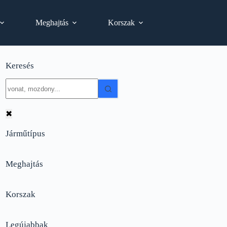
Meghajtás
Korszak
Keresés
No
results
✖
Járműtípus
Meghajtás
Korszak
Legújabbak