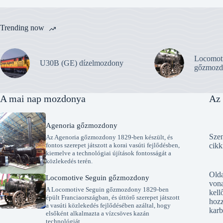
Trending now
Locomot
U30B (GE) dízelmozdony
gőzmozd
A mai nap mozdonya
Az 
Agenoria gőzmozdony
Szen
Az Agenoria gőzmozdony 1829-ben készült, és
fontos szerepet játszott a korai vasúti fejlődésben,
cikk
kiemelve a technológiai újítások fontosságát a
közlekedés terén.
Old
Locomotive Seguin gőzmozdony
vona
A Locomotive Seguin gőzmozdony 1829-ben
kell
épült Franciaországban, és úttörő szerepet játszott
hozz
a vasúti közlekedés fejlődésében azáltal, hogy
karb
elsőként alkalmazta a vízcsöves kazán
technológiát.