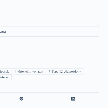
kora
ípusok
#
történelmi vonatok
#
Type 12 gőzmozdony
örténet