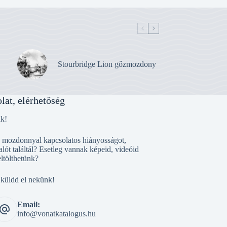
Stourbridge Lion gőzmozdony
lat, elérhetőség
nk!
, mozdonnyal kapcsolatos hiányosságot,
alót találtál? Esetleg vannak képeid, videóid
eltölthetünk?
 küldd el nekünk!
Email:
info@vonatkatalogus.hu