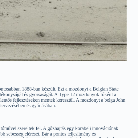
ntosabban 1888-ban készült. Ezt a mozdonyt a Belgian State
 hatékonyságát és gyorsaságát. A Type 12 mozdonyok főként a
jelentős fejlesztéseken mentek keresztül. A mozdonyt a belga John
 tervezésében és gyártásában.
művel szereltek fel. A gőzhajtás egy korabeli innovációnak
bb sebesség elérését. Bár a pontos teljesítmény és