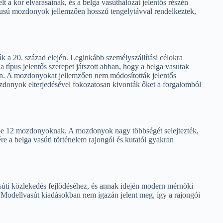
 a kor elvárásainak, és a belga vasúthálózat jelentős részén
ípusú mozdonyok jellemzően hosszú tengelytávval rendelkeztek,
a 20. század elején. Leginkább személyszállítási célokra
 típus jelentős szerepet játszott abban, hogy a belga vasutak
en. A mozdonyokat jellemzően nem módosították jelentős
mozdonyok elterjedésével fokozatosan kivonták őket a forgalomból
ype 12 mozdonyoknak. A mozdonyok nagy többségét selejtezték,
e a belga vasúti történelem rajongói és kutatói gyakran
úti közlekedés fejlődéséhez, és annak idején modern mérnöki
 Modellvasút kiadásokban nem igazán jelent meg, így a rajongói