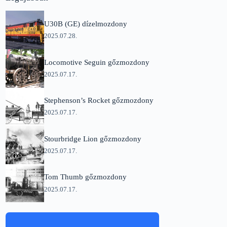
U30B (GE) dízelmozdony
2025.07.28.
Locomotive Seguin gőzmozdony
2025.07.17.
Stephenson’s Rocket gőzmozdony
2025.07.17.
Stourbridge Lion gőzmozdony
2025.07.17.
Tom Thumb gőzmozdony
2025.07.17.