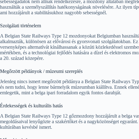
sebességadatok nem állnak rendelkezésre, a mozdony általában megfelelt
használták a személyszállítás hatékonyságának növelésére. Az ilyen t
ami hozzájárult a stabilitásukhoz nagyobb sebességnél.
Szolgálati történelem
A Belgian State Railways Type 12 mozdonyokat Belgiumban használták 
alkalmazták, különösen az elővárosi és gyorsvonati szolgálatokban. Ez a
versenyképes alternatívát kínálhassanak a közúti közlekedéssel szemb
mértékben, és a technológiai fejlődés hatására a dízel és elektromos 
a 20. század közepére.
Megőrzött példányok / múzeumi szereplés
Jelenleg nincs ismert megőrzött példánya a Belgian State Railways T
és nem tudni, hogy lenne bármelyik múzeumban kiállítva. Ennek ellenér
emlegetik, mint a belga ipari forradalom egyik fontos darabját.
Érdekességek és kulturális hatás
A Belgian State Railways Type 12 gőzmozdony hozzájárult a belga vas
megoldásaival lenyűgözte a szakértőket és a nagyközönséget egyaránt.
kultúrában kevésbé ismert.