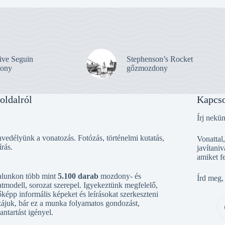
ive Seguin
Stephenson’s Rocket
ony
gőzmozdony
oldalról
Kapcso
Írj nekü
vedélyünk a vonatozás. Fotózás, történelmi kutatás,
Vonattal
írás.
javítaniv
amiket f
alunkon több mint
5.100 darab
mozdony- és
Írd meg,
tmodell, sorozat szerepel. Igyekeztünk megfelelő,
őképp informális képeket és leírásokat szerkeszteni
ájuk, bár ez a munka folyamatos gondozást,
antartást igényel.