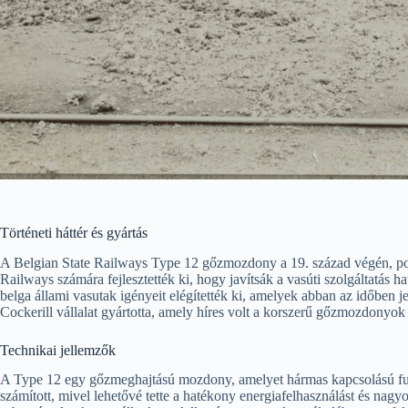
Történeti háttér és gyártás
A Belgian State Railways Type 12 gőzmozdony a 19. század végén, po
Railways számára fejlesztették ki, hogy javítsák a vasúti szolgáltatás
belga állami vasutak igényeit elégítették ki, amelyek abban az időben 
Cockerill vállalat gyártotta, amely híres volt a korszerű gőzmozdonyok
Technikai jellemzők
A Type 12 egy gőzmeghajtású mozdony, amelyet hármas kapcsolású futó
számított, mivel lehetővé tette a hatékony energiafelhasználást és nagyo