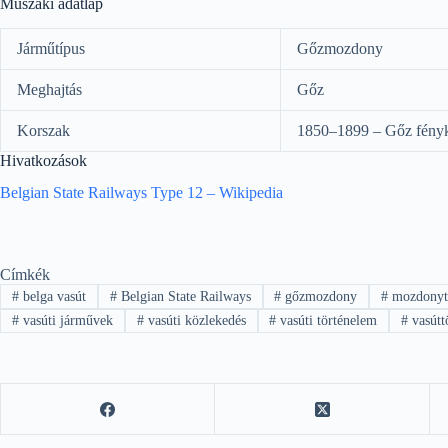
Műszaki adatlap
Járműtípus
Gőzmozdony
Meghajtás
Gőz
Korszak
1850–1899 – Gőz fény
Hivatkozások
Belgian State Railways Type 12 – Wikipedia
Címkék
#
belga vasút
#
Belgian State Railways
#
gőzmozdony
#
mozdonyt
#
vasúti járművek
#
vasúti közlekedés
#
vasúti történelem
#
vasútt