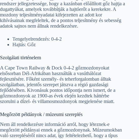
rendszer jellegzetessége, hogy a kazánban előállított gőz hajtja a
dugattyúkat, amelyek továbbítják a hajtóerőt a kerekekre. A
mozdony teljesítményadatai kifejezetten az adott kor
kihívásainak megfeleltek, de a pontos teljesítmény és sebesség
adatok sajnos nem állnak rendelkezésre.
Tengelyelrendezés: 0-4-2
Hajtás: Gőz
Szolgálati történelem
A Cape Town Railway & Dock 0-4-2 gőzmozdonyokat
elsősorban Dél-Afrikában használták a vasúthálózat
fejlesztésére. Főként személy- és teherforgalomban álltak
szolgálatban, jelentős szerepet játszva a régió gazdasági
fejlődésében. Kivonásuk pontos időpontja nem ismert, de a
gőzmozdonyok az 1900-as évek elején kezdtek háttérbe
szorulni a dízel- és villamosmozdonyok megjelenése miatt.
Megőrzött példányok / múzeumi szereplés
Nem áll rendelkezésre információ arról, hogy léteznek-e
megőrzött példányai ennek a gőzmozdonynak. Múzeumokban
való szerepléséről nincs adat, így feltételezhető, hogy a típus