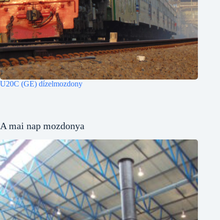
U20C (GE) dízelmozdony
A mai nap mozdonya