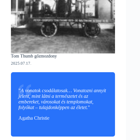
Tom Thumb gőzmozdony
2025.07.17.
"
A vonatok csodálatosak… Vonatozni annyit
jelent, mint látni a természetet és az
embereket, városokat és templomokat,
folyókat – tulajdonképpen az életet.
"
Agatha Christie