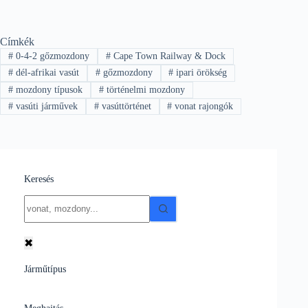
Címkék
#
0-4-2 gőzmozdony
#
Cape Town Railway & Dock
#
dél-afrikai vasút
#
gőzmozdony
#
ipari örökség
#
mozdony típusok
#
történelmi mozdony
#
vasúti járművek
#
vasúttörténet
#
vonat rajongók
Keresés
No
results
✖
Járműtípus
Meghajtás