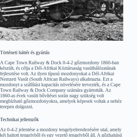
Történeti háttér és gyártás
A Cape Town Railway & Dock 0-4-2 gőzmozdony 1860-ban
készült, és célja a Dél-Afrikai Köztársaság vasúthálózatának
fejlesztése volt. Az ilyen típusú mozdonyokat a Dél-Afrikai
Nemzeti Vasút (South African Railways) alkalmazta. Ezt a
mozdonyt a szállítási kapacitás növelésére tervezték, és a Cape
Town Railway & Dock Company számára gyártották. Az
1860-as évek vasúti bővítései során nagy szükség volt
megbízható gőzmozdonyokra, amelyek képesek voltak a nehéz
terepen dolgozni.
Technikai jellemzők
Az 0-4-2 jelentése a mozdony tengelyelrendezésére utal, amely
két hajtott tengelyből és egy vezető tengelyből áll. A gőzhajtású