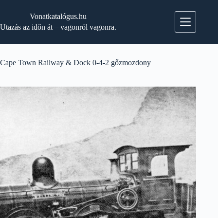
Skip
to
Vonatkatalógus.hu
content
Utazás az időn át – vagonról vagonra.
Cape Town Railway & Dock 0-4-2 gőzmozdony