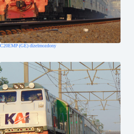
C20EMP (GE) dízelmozdony