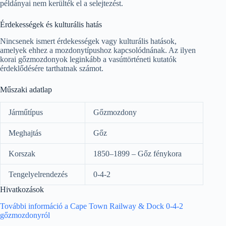
példányai nem kerülték el a selejtezést.
Érdekességek és kulturális hatás
Nincsenek ismert érdekességek vagy kulturális hatások,
amelyek ehhez a mozdonytípushoz kapcsolódnának. Az ilyen
korai gőzmozdonyok leginkább a vasúttörténeti kutatók
érdeklődésére tarthatnak számot.
Műszaki adatlap
Járműtípus
Gőzmozdony
Meghajtás
Gőz
Korszak
1850–1899 – Gőz fénykora
Tengelyelrendezés
0-4-2
Hivatkozások
További információ a Cape Town Railway & Dock 0-4-2
gőzmozdonyról