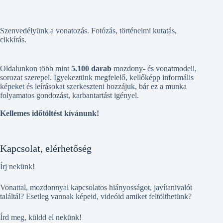
Szenvedélyünk a vonatozás. Fotózás, történelmi kutatás,
cikkírás.
Oldalunkon több mint
5.100 darab
mozdony- és vonatmodell,
sorozat szerepel. Igyekeztünk megfelelő, kellőképp informális
képeket és leírásokat szerkeszteni hozzájuk, bár ez a munka
folyamatos gondozást, karbantartást igényel.
Kellemes időtöltést kívánunk!
Kapcsolat, elérhetőség
Írj nekünk!
Vonattal, mozdonnyal kapcsolatos hiányosságot, javítanivalót
találtál? Esetleg vannak képeid, videóid amiket feltölthetünk?
Írd meg, küldd el nekünk!