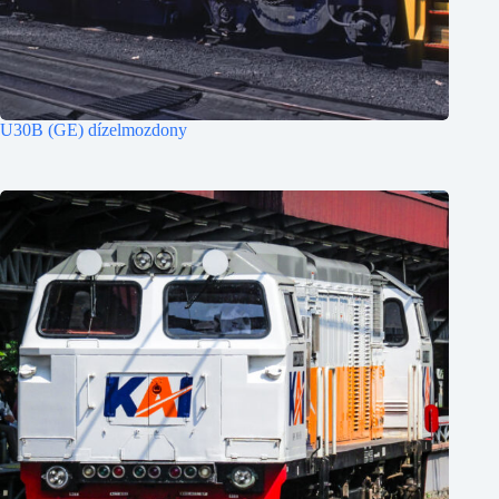
U30B (GE) dízelmozdony