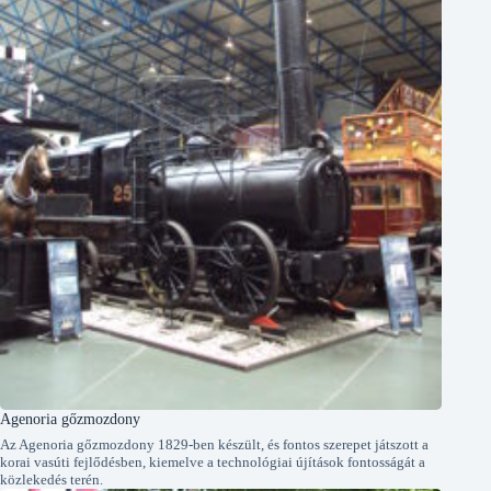
Agenoria gőzmozdony
Az Agenoria gőzmozdony 1829-ben készült, és fontos szerepet játszott a
korai vasúti fejlődésben, kiemelve a technológiai újítások fontosságát a
közlekedés terén.