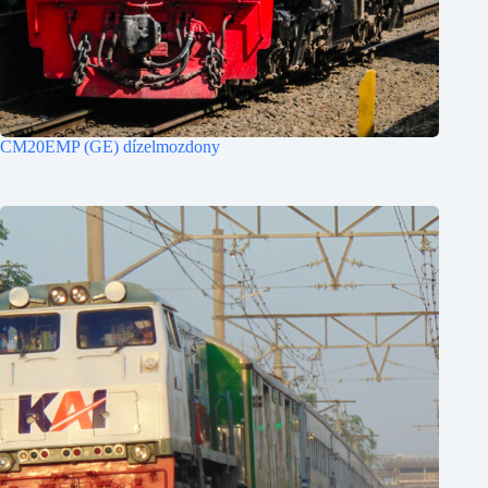
CM20EMP (GE) dízelmozdony