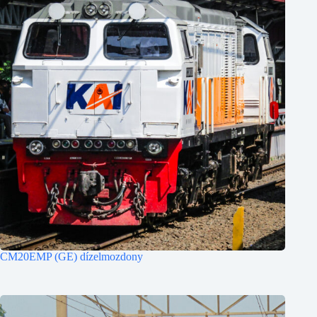
CM20EMP (GE) dízelmozdony