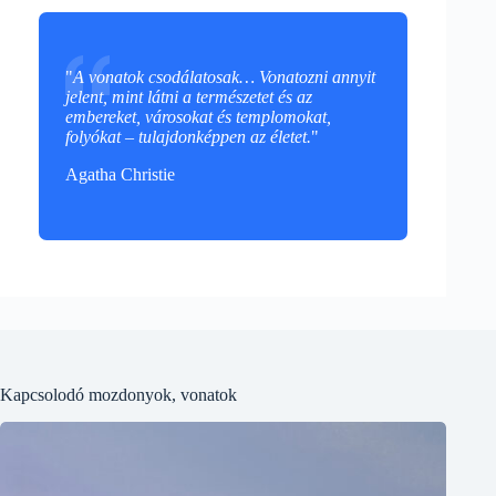
"
A vonatok csodálatosak… Vonatozni annyit
jelent, mint látni a természetet és az
embereket, városokat és templomokat,
folyókat – tulajdonképpen az életet.
"
Agatha Christie
Kapcsolodó mozdonyok, vonatok