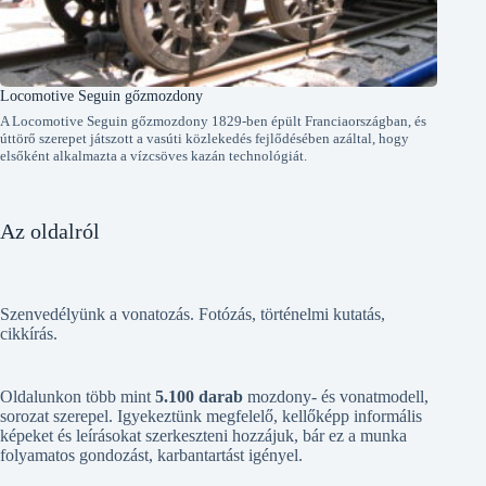
Locomotive Seguin gőzmozdony
A Locomotive Seguin gőzmozdony 1829-ben épült Franciaországban, és
úttörő szerepet játszott a vasúti közlekedés fejlődésében azáltal, hogy
elsőként alkalmazta a vízcsöves kazán technológiát.
Az oldalról
Szenvedélyünk a vonatozás. Fotózás, történelmi kutatás,
cikkírás.
Oldalunkon több mint
5.100 darab
mozdony- és vonatmodell,
sorozat szerepel. Igyekeztünk megfelelő, kellőképp informális
képeket és leírásokat szerkeszteni hozzájuk, bár ez a munka
folyamatos gondozást, karbantartást igényel.