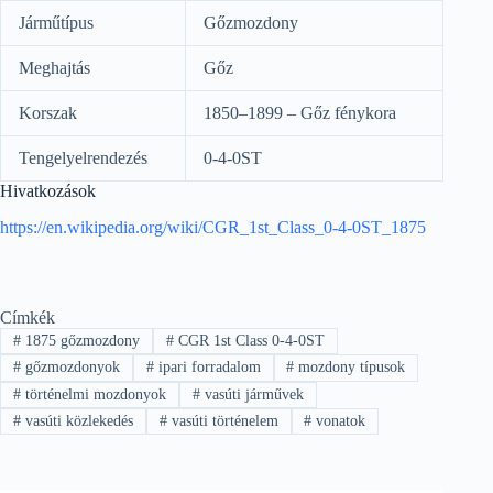
Járműtípus
Gőzmozdony
Meghajtás
Gőz
Korszak
1850–1899 – Gőz fénykora
Tengelyelrendezés
0-4-0ST
Hivatkozások
https://en.wikipedia.org/wiki/CGR_1st_Class_0-4-0ST_1875
Címkék
#
1875 gőzmozdony
#
CGR 1st Class 0-4-0ST
#
gőzmozdonyok
#
ipari forradalom
#
mozdony típusok
#
történelmi mozdonyok
#
vasúti járművek
#
vasúti közlekedés
#
vasúti történelem
#
vonatok