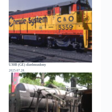
U30B (GE) dízelmozdony
2025.07.28.