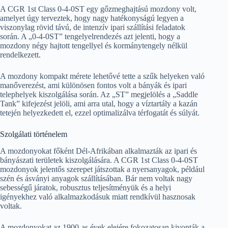
A CGR 1st Class 0-4-0ST egy gőzmeghajtású mozdony volt,
amelyet úgy terveztek, hogy nagy hatékonyságú legyen a
viszonylag rövid távú, de intenzív ipari szállítási feladatok
során. A „0-4-0ST” tengelyelrendezés azt jelenti, hogy a
mozdony négy hajtott tengellyel és kormánytengely nélkül
rendelkezett.
A mozdony kompakt mérete lehetővé tette a szűk helyeken való
manőverezést, ami különösen fontos volt a bányák és ipari
telephelyek kiszolgálása során. Az „ST” megjelölés a „Saddle
Tank” kifejezést jelöli, ami arra utal, hogy a víztartály a kazán
tetején helyezkedett el, ezzel optimalizálva térfogatát és súlyát.
Szolgálati történelem
A mozdonyokat főként Dél-Afrikában alkalmazták az ipari és
bányászati területek kiszolgálására. A CGR 1st Class 0-4-0ST
mozdonyok jelentős szerepet játszottak a nyersanyagok, például
szén és ásványi anyagok szállításában. Bár nem voltak nagy
sebességű járatok, robusztus teljesítményük és a helyi
igényekhez való alkalmazkodásuk miatt rendkívül hasznosak
voltak.
A mozdonyokat az 1900-as évek elejére fokozatosan kivonták a