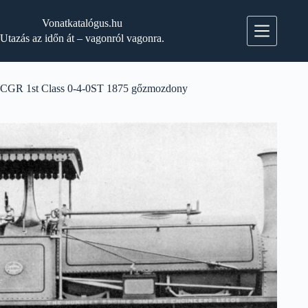
Skip
to
Vonatkatalógus.hu
content
Utazás az időn át – vagonról vagonra.
CGR 1st Class 0-4-0ST 1875 gőzmozdony