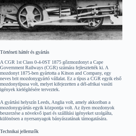
Történeti háttér és gyártás
A CGR 1st Class 0-4-0ST 1875 gőzmozdonyt a Cape
Government Railways (CGR) számára fejlesztették ki. A
mozdonyt 1875-ben gyártotta a Kitson and Company, egy
neves brit mozdonygyártó vállalat. Ez a típus a CGR egyik első
mozdonytípusa volt, melyet kifejezetten a dél-afrikai vasúti
igények kielégítésére terveztek.
A gyártási helyszín Leeds, Anglia volt, amely akkoriban a
mozdonygyártás egyik központja volt. Az ilyen mozdonyok
beszerzése a növekvő ipari és szállítási igényeket szolgálta,
különösen a nyersanyagok bányászatának támogatására.
Technikai jellemzők