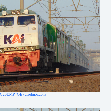
C20EMP (GE) dízelmozdony