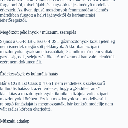
forgalomból, mivel újabb és nagyobb teljesítményű modellek
érkeztek. Az ilyen típusú mozdonyok fennmaradása jelentős
mértékben függött a helyi igényektől és karbantartási
lehetőségektől.
Megőrzött példányok / múzeumi szereplés
Sajnos a CGR 1st Class 0-4-0ST gőzmozdonyok közül jelenleg
nem ismertek megőrzött példányok. Akkoriban az ipari
mozdonyokat gyakran elhasználták, és amikor már nem voltak
gazdaságosak, selejtezték őket. A múzeumokban való jelenlétük
ezért nem dokumentált.
Érdekességek és kulturális hatás
Bár a CGR 1st Class 0-4-0ST nem rendelkezik széleskörű
kulturális hatással, azért érdekes, hogy a „Saddle Tank”
kialakítás a mozdonyok egyik ikonikus dizájnja volt az ipari
mozdonyok körében. Ezek a mozdonyok sok modellvasúti
rajongó fantáziáját is megmozgatták, bár konkrét modellje nem
vált széles körben elterjedtté.
Műszaki adatlap