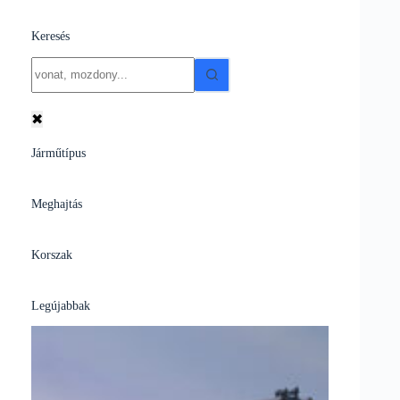
Keresés
No
results
✖
Járműtípus
Meghajtás
Korszak
Legújabbak