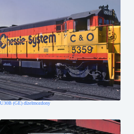
U30B (GE) dízelmozdony