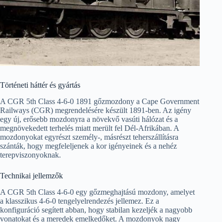
Történeti háttér és gyártás
A CGR 5th Class 4-6-0 1891 gőzmozdony a Cape Government
Railways (CGR) megrendelésére készült 1891-ben. Az igény
egy új, erősebb mozdonyra a növekvő vasúti hálózat és a
megnövekedett terhelés miatt merült fel Dél-Afrikában. A
mozdonyokat egyrészt személy-, másrészt teherszállításra
szánták, hogy megfeleljenek a kor igényeinek és a nehéz
terepviszonyoknak.
Technikai jellemzők
A CGR 5th Class 4-6-0 egy gőzmeghajtású mozdony, amelyet
a klasszikus 4-6-0 tengelyelrendezés jellemez. Ez a
konfiguráció segített abban, hogy stabilan kezeljék a nagyobb
vonatokat és a meredek emelkedőket. A mozdonyok nagy