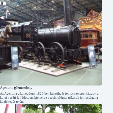
Agenoria gőzmozdony
Az Agenoria gőzmozdony 1829-ben készült, és fontos szerepet játszott a
korai vasúti fejlődésben, kiemelve a technológiai újítások fontosságát a
közlekedés terén.