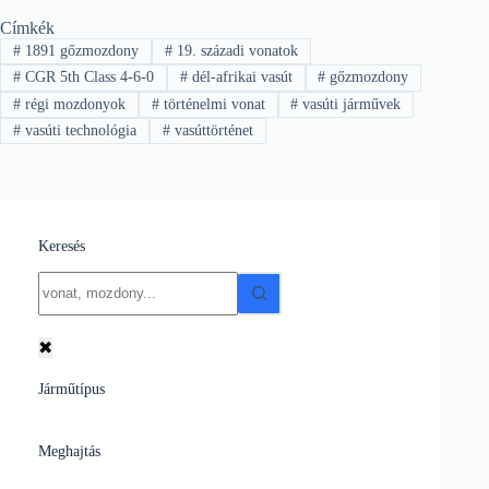
Címkék
#
1891 gőzmozdony
#
19. századi vonatok
#
CGR 5th Class 4-6-0
#
dél-afrikai vasút
#
gőzmozdony
#
régi mozdonyok
#
történelmi vonat
#
vasúti járművek
#
vasúti technológia
#
vasúttörténet
Keresés
No
results
✖
Járműtípus
Meghajtás