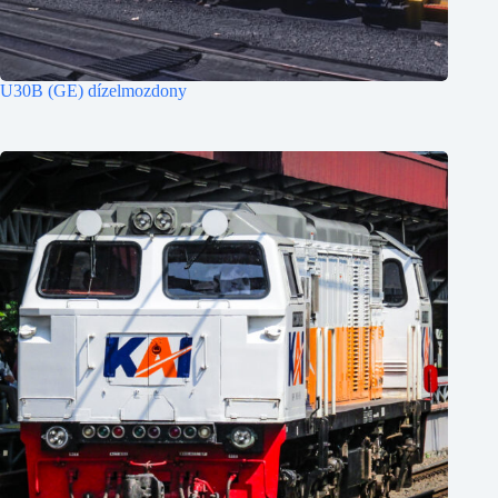
U30B (GE) dízelmozdony