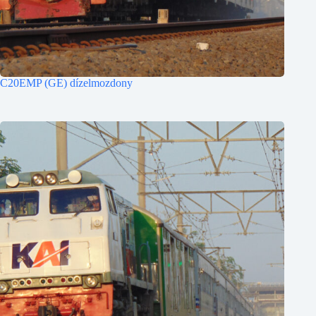
C20EMP (GE) dízelmozdony