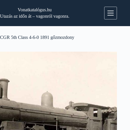
Skip
to
Vonatkatalógus.hu
content
Utazás az időn át – vagonról vagonra.
CGR 5th Class 4-6-0 1891 gőzmozdony