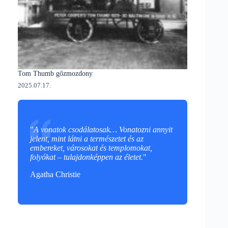
Tom Thumb gőzmozdony
2025.07.17.
"
A vonatok csodálatosak… Vonatozni annyit
jelent, mint látni a természetet és az
embereket, városokat és templomokat,
folyókat – tulajdonképpen az életet.
"
Agatha Christie