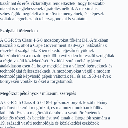
kazánnal és erős víztartállyal rendelkeztek, hogy hosszabb
utakat is megtehessenek újratöltés nélkül. A maximális
sebességük megfelelt a kor követelményeinek, és képesek
voltak a legnehezebb tehervagonokat is vontatni.
Szolgálati történelem
A CGR 5th Class 4-6-0 mozdonyokat főként Dél-Afrikában
használták, ahol a Cape Government Railways hálózatának
részeként szolgáltak. Kiemelkedő teljesítményüknek
köszönhetően a mozdonyok több évtizeden keresztül szolgálták
a régió vasúti közlekedését. Az idők során néhány jármű
átalakításon esett át, hogy megfeleljen a változó igényeknek és
technológiai fejlesztéseknek. A mozdonyokat végül a modern
technológiát képviselő gépek váltották fel, és az 1950-es évek
környékén vonták ki őket a forgalomból.
Megőrzött példányok / múzeumi szereplés
A CGR 5th Class 4-6-0 1891 gőzmozdonyok közül néhány
példányt sikerült megőrizni, és ma múzeumokban kiállítva
láthatók. Ezek a megőrzött darabok a vasút történetének
jelentős részei, és betekintést nyújtanak a látogatók számára a
19. századi vasúti technológia és közlekedési eszközök