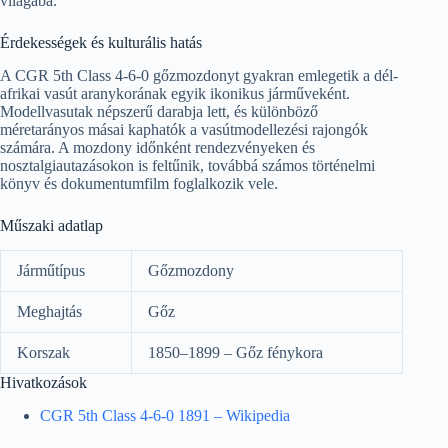
világába.
Érdekességek és kulturális hatás
A CGR 5th Class 4-6-0 gőzmozdonyt gyakran emlegetik a dél-
afrikai vasút aranykorának egyik ikonikus járműveként.
Modellvasutak népszerű darabja lett, és különböző
méretarányos másai kaphatók a vasútmodellezési rajongók
számára. A mozdony időnként rendezvényeken és
nosztalgiautazásokon is feltűnik, továbbá számos történelmi
könyv és dokumentumfilm foglalkozik vele.
Műszaki adatlap
Járműtípus
Gőzmozdony
Meghajtás
Gőz
Korszak
1850–1899 – Gőz fénykora
Hivatkozások
CGR 5th Class 4-6-0 1891 – Wikipedia