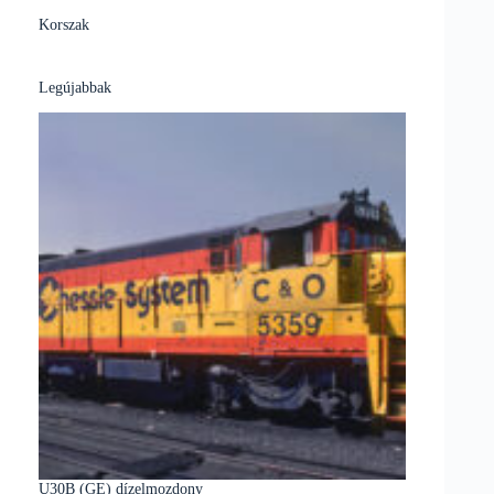
Korszak
Legújabbak
U30B (GE) dízelmozdony