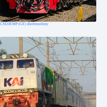
CM20EMP (GE) dízelmozdony