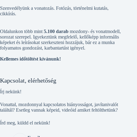
Szenvedélyünk a vonatozás. Fotózás, történelmi kutatás,
cikkírás.
Oldalunkon több mint
5.100 darab
mozdony- és vonatmodell,
sorozat szerepel. Igyekeztünk megfelelő, kellőképp informális
képeket és leírásokat szerkeszteni hozzájuk, bár ez a munka
folyamatos gondozást, karbantartást igényel.
Kellemes időtöltést kívánunk!
Kapcsolat, elérhetőség
Írj nekünk!
Vonattal, mozdonnyal kapcsolatos hiányosságot, javítanivalót
találtál? Esetleg vannak képeid, videóid amiket feltölthetünk?
Írd meg, küldd el nekünk!