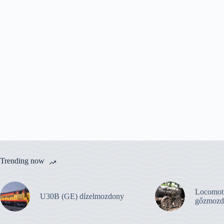
Trending now
Locomot
U30B (GE) dízelmozdony
gőzmozd