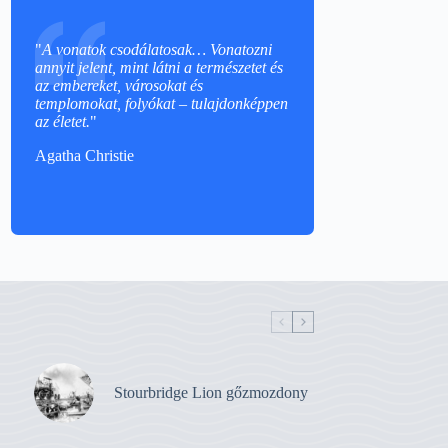
"
A vonatok csodálatosak… Vonatozni
annyit jelent, mint látni a természetet és
az embereket, városokat és
templomokat, folyókat – tulajdonképpen
az életet.
"
Agatha Christie
Stourbridge Lion gőzmozdony