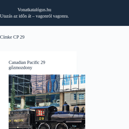
Skip
to
Vonatkatalógus.hu
content
Utazás az időn át – vagonról vagonra.
Címke
CP 29
Canadian Pacific 29
gőzmozdony