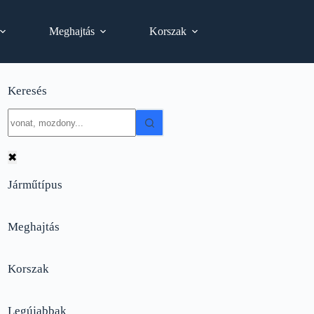
Meghajtás
Korszak
Keresés
No
results
✖
Járműtípus
Meghajtás
Korszak
Legújabbak