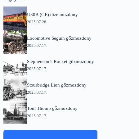
U30B (GE) dízelmozdony
2025.07.28.
Locomotive Seguin gőzmozdony
2025.07.17.
Stephenson’s Rocket gőzmozdony
2025.07.17.
Stourbridge Lion gőzmozdony
2025.07.17.
Tom Thumb gőzmozdony
2025.07.17.