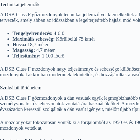
Technikai jellemzők
A DSB Class F gőzmozdonyok technikai jellemzőivel kiemelkedtek a k
tervezték, amely abban az időszakban a legelterjedtebb hajtási mód vo
Tengelyelrendezés:
4-6-0
Maximális sebesség:
Körülbelül 75 km/h
Hossz:
18,7 méter
Magasság:
4,7 méter
Teljesítmény:
1.100 lóerő
A DSB Class F mozdonyok nagy teljesítménye és sebessége különösen al
mozdonyokat akkoriban modernnek tekintették, és hozzájárultak a vasú
Szolgálati történelem
A DSB Class F gőzmozdonyok a dán vasutak egyik legmegbízhatóbb típu
személyvonatok és tehervonatok vontatására használták őket. A mozdony
évszázadon keresztül szolgálták a dán vasút igényeit, mielőtt újabb típu
A mozdonyokat fokozatosan vonták ki a forgalomból az 1950-es és 1960
mozdonyok vették át.