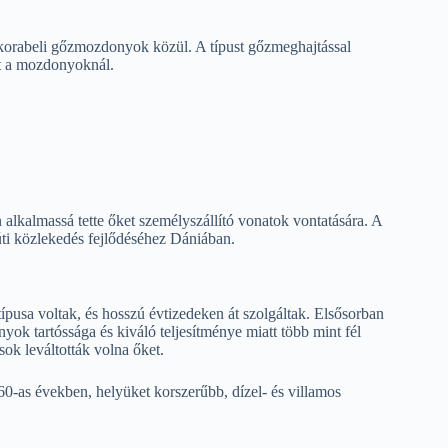
orabeli gőzmozdonyok közül. A típust gőzmeghajtással
lt a mozdonyoknál.
kalmassá tette őket személyszállító vonatok vontatására. A
ti közlekedés fejlődéséhez Dániában.
sa voltak, és hosszú évtizedeken át szolgáltak. Elsősorban
ok tartóssága és kiváló teljesítménye miatt több mint fél
sok leváltották volna őket.
-as években, helyüket korszerűbb, dízel- és villamos