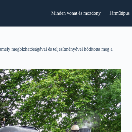
Minden vonat és mozdony
Járműtípus
mely megbízhatóságával és teljesítményével hódította meg a