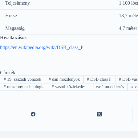
Teljesítmény
1.100 lóe
Hossz
18,7 méte
Magasság
4,7 méter
Hivatkozások
https://en.wikipedia.org/wiki/DSB_class_F
Címkék
#
19. századi vonatok
#
dán mozdonyok
#
DSB class F
#
DSB vas
#
mozdony technológia
#
vasúti közlekedés
#
vasútmodellezés
#
va