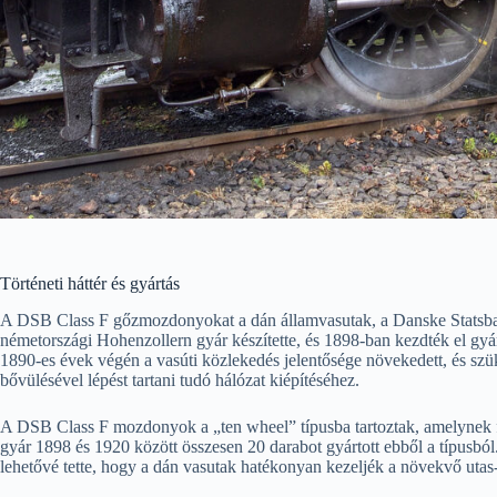
Történeti háttér és gyártás
A DSB Class F gőzmozdonyokat a dán államvasutak, a Danske Statsban
németországi Hohenzollern gyár készítette, és 1898-ban kezdték el gyárt
1890-es évek végén a vasúti közlekedés jelentősége növekedett, és s
bővülésével lépést tartani tudó hálózat kiépítéséhez.
A DSB Class F mozdonyok a „ten wheel” típusba tartoztak, amelynek fő
gyár 1898 és 1920 között összesen 20 darabot gyártott ebből a típusbó
lehetővé tette, hogy a dán vasutak hatékonyan kezeljék a növekvő utas-