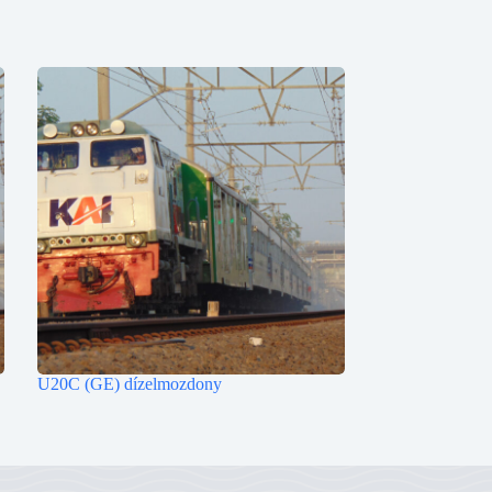
U20C (GE) dízelmozdony