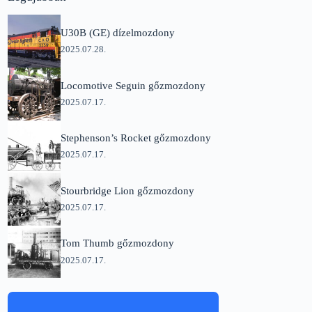
U30B (GE) dízelmozdony
2025.07.28.
Locomotive Seguin gőzmozdony
2025.07.17.
Stephenson’s Rocket gőzmozdony
2025.07.17.
Stourbridge Lion gőzmozdony
2025.07.17.
Tom Thumb gőzmozdony
2025.07.17.