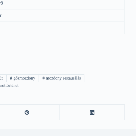
rő
r
út
#
gőzmozdony
#
mozdony restaurálás
súttörténet