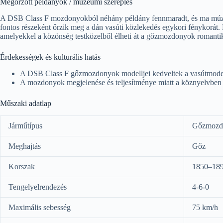
Megőrzött példányok / múzeumi szereplés
A DSB Class F mozdonyokból néhány példány fennmaradt, és ma múz
fontos részeként őrzik meg a dán vasúti közlekedés egykori fénykorát
amelyekkel a közönség testközelből élheti át a gőzmozdonyok romantiká
Érdekességek és kulturális hatás
A DSB Class F gőzmozdonyok modelljei kedveltek a vasútmodelle
A mozdonyok megjelenése és teljesítménye miatt a köznyelvben 
Műszaki adatlap
Járműtípus
Gőzmozd
Meghajtás
Gőz
Korszak
1850–189
Tengelyelrendezés
4-6-0
Maximális sebesség
75 km/h