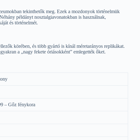
eumokban tekinthetők meg. Ezek a mozdonyok történelmük
. Néhány példányt nosztalgiavonatokban is használnak,
ját és történelmét.
zők körében, és több gyártó is kínál méretarányos replikákat.
gyakran a „nagy fekete óriásokként” emlegették őket.
ony
9 – Gőz fénykora