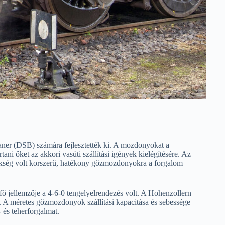
er (DSB) számára fejlesztették ki. A mozdonyokat a
ani őket az akkori vasúti szállítási igények kielégítésére. Az
zükség volt korszerű, hatékony gőzmozdonyokra a forgalom
 jellemzője a 4-6-0 tengelyelrendezés volt. A Hohenzollern
l. A méretes gőzmozdonyok szállítási kapacitása és sebessége
 és teherforgalmat.