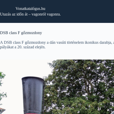
Skip
to
Vonatkatalógus.hu
content
Utazás az időn át – vagonról vagonra.
DSB class F gőzmozdony
A DSB class F gőzmozdony a dán vasúti történelem ikonikus darabja, a
pályákat a 20. század elején.