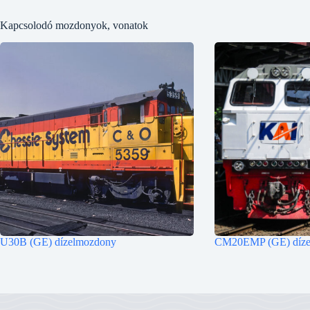
Kapcsolodó mozdonyok, vonatok
U30B (GE) dízelmozdony
CM20EMP (GE) díze