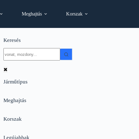
Meghajtás
Korszak
Keresés
No
results
✖
Járműtípus
Meghajtás
Korszak
Legújabbak