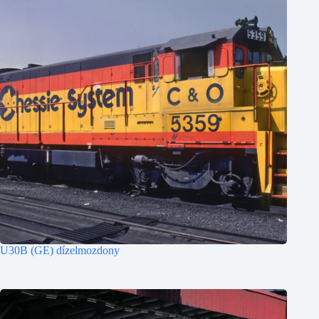
U30B (GE) dízelmozdony