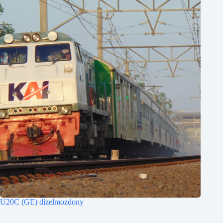
U20C (GE) dízelmozdony