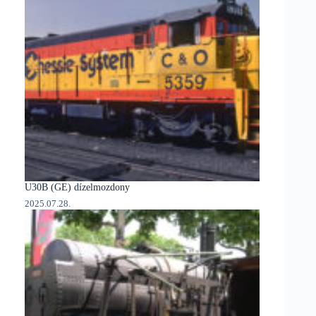
U30B (GE) dízelmozdony
2025.07.28.