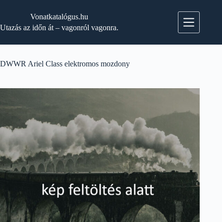
Skip
to
Vonatkatalógus.hu
content
Utazás az időn át – vagonról vagonra.
DWWR Ariel Class elektromos mozdony