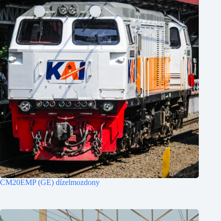
CM20EMP (GE) dízelmozdony