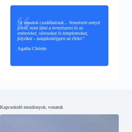
"
A vonatok csodálatosak… Vonatozni annyit
jelent, mint látni a természetet és az
embereket, városokat és templomokat,
folyókat – tulajdonképpen az életet.
"
Agatha Christie
Kapcsolodó mozdonyok, vonatok