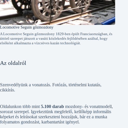
Locomotive Seguin gőzmozdony
A Locomotive Seguin gőzmozdony 1829-ben épült Franciaországban, és
úttörő szerepet játszott a vasúti közlekedés fejlődésében azáltal, hogy
elsőként alkalmazta a vízcsöves kazán technológiát.
Az oldalról
Szenvedélyünk a vonatozás. Fotózás, történelmi kutatás,
cikkírás.
Oldalunkon több mint
5.100 darab
mozdony- és vonatmodell,
sorozat szerepel. Igyekeztünk megfelelő, kellőképp informális
képeket és leírásokat szerkeszteni hozzájuk, bár ez a munka
folyamatos gondozást, karbantartást igényel.