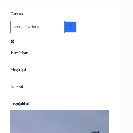
Keresés
No
results
✖
Járműtípus
Meghajtás
Korszak
Legújabbak