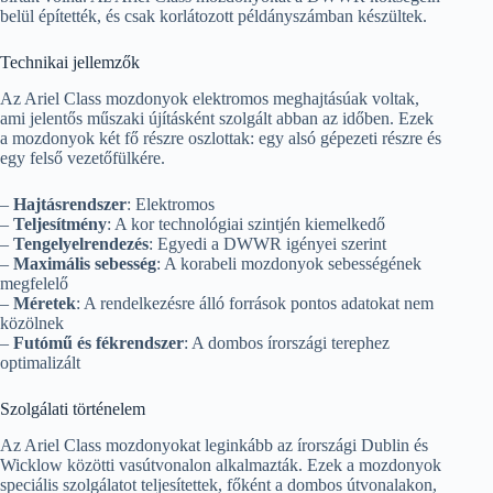
belül építették, és csak korlátozott példányszámban készültek.
Technikai jellemzők
Az Ariel Class mozdonyok elektromos meghajtásúak voltak,
ami jelentős műszaki újításként szolgált abban az időben. Ezek
a mozdonyok két fő részre oszlottak: egy alsó gépezeti részre és
egy felső vezetőfülkére.
–
Hajtásrendszer
: Elektromos
–
Teljesítmény
: A kor technológiai szintjén kiemelkedő
–
Tengelyelrendezés
: Egyedi a DWWR igényei szerint
–
Maximális sebesség
: A korabeli mozdonyok sebességének
megfelelő
–
Méretek
: A rendelkezésre álló források pontos adatokat nem
közölnek
–
Futómű és fékrendszer
: A dombos írországi terephez
optimalizált
Szolgálati történelem
Az Ariel Class mozdonyokat leginkább az írországi Dublin és
Wicklow közötti vasútvonalon alkalmazták. Ezek a mozdonyok
speciális szolgálatot teljesítettek, főként a dombos útvonalakon,