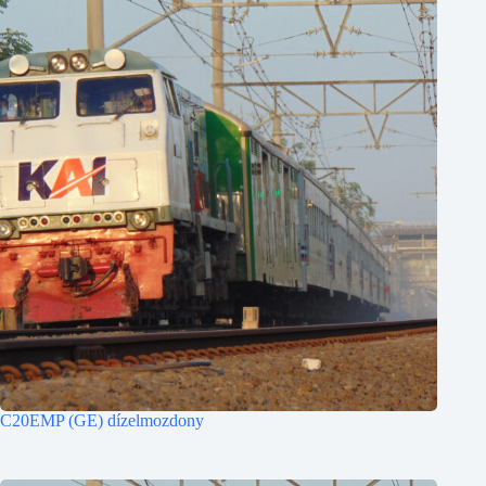
C20EMP (GE) dízelmozdony