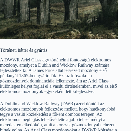
Történeti háttér és gyártás
A DWWR Ariel Class egy történelmi fontosságú elektromos
mozdony, amelyet a Dublin and Wicklow Railway számára
fejlesztettek ki. A James Price által tervezett mozdony első
példányát 1865-ben gyártották. Ezt az időszakot a
gőzmozdonyok dominanciája jellemezte, ám az Ariel Class
különleges helyet foglal el a vasúti történelemben, mivel az első
elektromos mozdonyok egyikeként lett kifejlesztve.
A Dublin and Wicklow Railway (DWR) azért döntött az
elektromos mozdonyok fejlesztése mellett, hogy hatékonyabbá
tegye a vasúti közlekedést a főként dombos terepen. Az
elektromos meghajtás lehetővé tette a jobb teljesítményt a
meredek emelkedőkön, amit a korszak gőzmozdonyai nehezen
bírtak volna. Az Ariel Class mozdonyokat a DWWR költségein