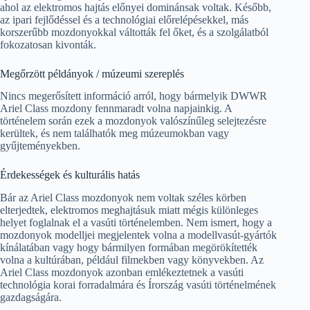
ahol az elektromos hajtás előnyei dominánsak voltak. Később,
az ipari fejlődéssel és a technológiai előrelépésekkel, más
korszerűbb mozdonyokkal váltották fel őket, és a szolgálatból
fokozatosan kivonták.
Megőrzött példányok / múzeumi szereplés
Nincs megerősített információ arról, hogy bármelyik DWWR
Ariel Class mozdony fennmaradt volna napjainkig. A
történelem során ezek a mozdonyok valószínűleg selejtezésre
kerültek, és nem találhatók meg múzeumokban vagy
gyűjteményekben.
Érdekességek és kulturális hatás
Bár az Ariel Class mozdonyok nem voltak széles körben
elterjedtek, elektromos meghajtásuk miatt mégis különleges
helyet foglalnak el a vasúti történelemben. Nem ismert, hogy a
mozdonyok modelljei megjelentek volna a modellvasút-gyártók
kínálatában vagy hogy bármilyen formában megörökítették
volna a kultúrában, például filmekben vagy könyvekben. Az
Ariel Class mozdonyok azonban emlékeztetnek a vasúti
technológia korai forradalmára és Írország vasúti történelmének
gazdagságára.