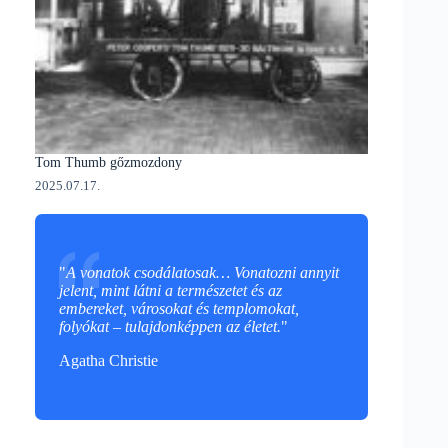
Tom Thumb gőzmozdony
2025.07.17.
"
A vonatok csodálatosak… Vonatozni annyit
jelent, mint látni a természetet és az
embereket, városokat és templomokat,
folyókat – tulajdonképpen az életet.
"
Agatha Christie