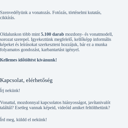
Szenvedélyünk a vonatozás. Fotózás, történelmi kutatás,
cikkírás.
Oldalunkon több mint
5.100 darab
mozdony- és vonatmodell,
sorozat szerepel. Igyekeztünk megfelelő, kellőképp informális
képeket és leírásokat szerkeszteni hozzájuk, bár ez a munka
folyamatos gondozást, karbantartást igényel.
Kellemes időtöltést kívánunk!
Kapcsolat, elérhetőség
Írj nekünk!
Vonattal, mozdonnyal kapcsolatos hiányosságot, javítanivalót
találtál? Esetleg vannak képeid, videóid amiket feltölthetünk?
Írd meg, küldd el nekünk!