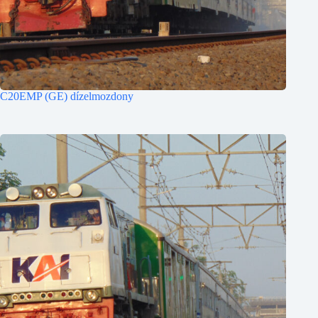
C20EMP (GE) dízelmozdony