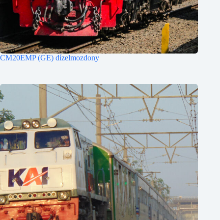
CM20EMP (GE) dízelmozdony