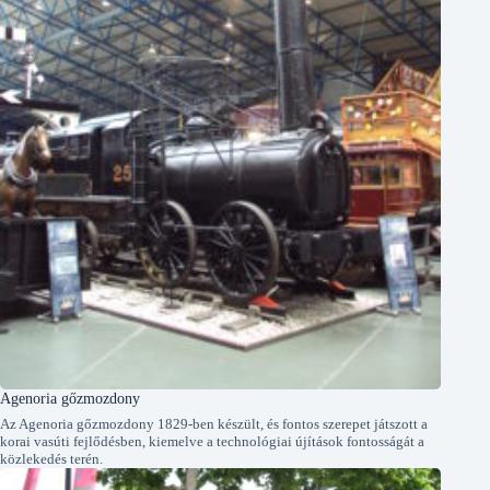
Agenoria gőzmozdony
Az Agenoria gőzmozdony 1829-ben készült, és fontos szerepet játszott a
korai vasúti fejlődésben, kiemelve a technológiai újítások fontosságát a
közlekedés terén.