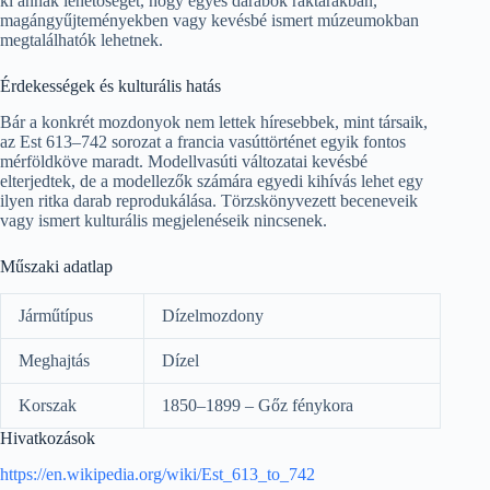
ki annak lehetőségét, hogy egyes darabok raktárakban,
magángyűjteményekben vagy kevésbé ismert múzeumokban
megtalálhatók lehetnek.
Érdekességek és kulturális hatás
Bár a konkrét mozdonyok nem lettek híresebbek, mint társaik,
az Est 613–742 sorozat a francia vasúttörténet egyik fontos
mérföldköve maradt. Modellvasúti változatai kevésbé
elterjedtek, de a modellezők számára egyedi kihívás lehet egy
ilyen ritka darab reprodukálása. Törzskönyvezett beceneveik
vagy ismert kulturális megjelenéseik nincsenek.
Műszaki adatlap
Járműtípus
Dízelmozdony
Meghajtás
Dízel
Korszak
1850–1899 – Gőz fénykora
Hivatkozások
https://en.wikipedia.org/wiki/Est_613_to_742