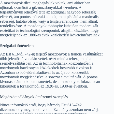
A mozdonyok dízel meghajtásúak voltak, ami akkoriban
újítónak számított a gőzmozdonyokkal szemben. A
teljesítményük lehetővé tette az addiginál nagyobb sebesség
elérését, ám pontos műszaki adatok, mint például a maximális
sebesség, hatótávolság, vagy a tengelyelrendezés, nem állnak
rendelkezésre. A mozdonyok többnyire láthatóan modernizált
esztétikai és technológiai szempontok alapján készültek, hogy
megfeleljenek az 1880-as évek közlekedési követelményeinek.
Szolgálati történelem
Az Est 613-tól 742-ig terjedő mozdonyok a francia vasúthálózat
több jelentős útvonalán vettek részt mind a teher-, mind a
személyszállításban. Az új technológiának köszönhetően a
mozdonyok hatékonyan közlekedtek hosszabb távokon is.
Azonban az idő előrehaladtával és az újabb, korszerűbb
mozdonyok megjelenésével a sorozat elavulttá vált. A pontos
kivonási dátumok nem ismertek, de a mozdonyok fokozatosan
kikerültek a forgalomból az 1920-as, 1930-as években.
Megőrzött példányok / múzeumi szereplés
Nincs információ arról, hogy bármely Est 613–742
dízelmozdony megmaradt volna. Ez a tény azonban nem zárja