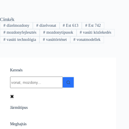
Címkék
#
dízelmozdony
#
dízelvonat
#
Est 613
#
Est 742
#
mozdonyfejlesztés
#
mozdonytípusok
#
vasúti közlekedés
#
vasúti technológia
#
vasúttörténet
#
vonatmodellek
Keresés
No
results
✖
Járműtípus
Meghajtás