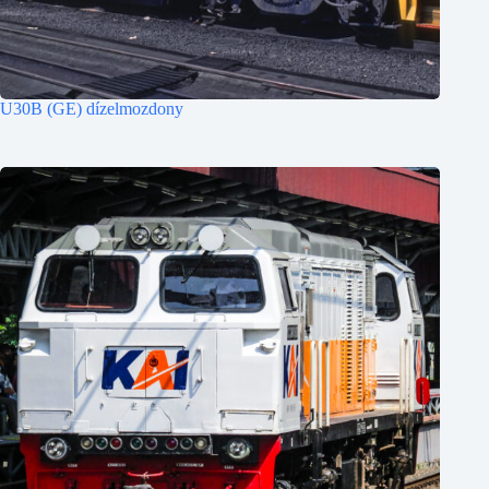
U30B (GE) dízelmozdony