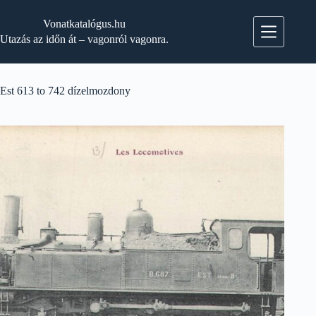
Skip
to
Vonatkatalógus.hu
content
Utazás az időn át – vagonról vagonra.
Est 613 to 742 dízelmozdony