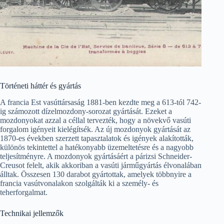
Történeti háttér és gyártás
A francia Est vasúttársaság 1881-ben kezdte meg a 613-tól 742-
ig számozott dízelmozdony-sorozat gyártását. Ezeket a
mozdonyokat azzal a céllal tervezték, hogy a növekvő vasúti
forgalom igényeit kielégítsék. Az új mozdonyok gyártását az
1870-es években szerzett tapasztalatok és igények alakították,
különös tekintettel a hatékonyabb üzemeltetésre és a nagyobb
teljesítményre. A mozdonyok gyártásáért a párizsi Schneider-
Creusot felelt, akik akkoriban a vasúti járműgyártás élvonalában
álltak. Összesen 130 darabot gyártottak, amelyek többnyire a
francia vasútvonalakon szolgálták ki a személy- és
teherforgalmat.
Technikai jellemzők