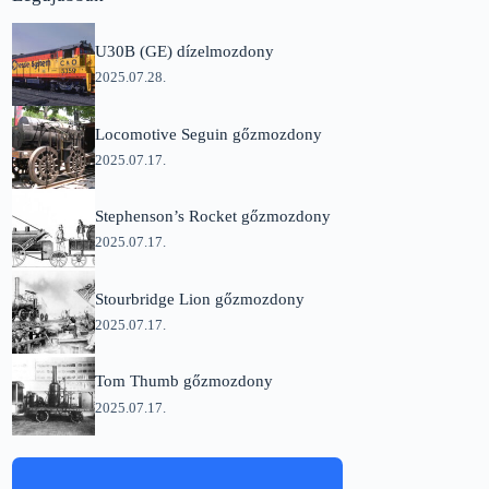
U30B (GE) dízelmozdony
2025.07.28.
Locomotive Seguin gőzmozdony
2025.07.17.
Stephenson’s Rocket gőzmozdony
2025.07.17.
Stourbridge Lion gőzmozdony
2025.07.17.
Tom Thumb gőzmozdony
2025.07.17.