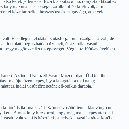
t hátsó kerék jellemezte. Ez a kialakítás a mozdony stabilitását és
mozdony maximális sebessége körülbelül 40 km/h volt, ami
méretei közé tartozik a hosszúsága és magassága, amelyek
vált. Elsődleges feladata az utasforgalom kiszolgálása volt, de
ti idő alatt megbízhatóan üzemelt, és az indiai vasúti
esett, hogy megőrizze üzemképességét. Végül az 1990-es években
ismert. Az indiai Nemzeti Vasúti Múzeumban, Új-Delhiben
jítása óta újra üzemképes, így a látogatók a mai napig
iatt az indiai vasút történetének ikonikus darabja.
 kulturális ikonná is vált. Számos vasúttörténeti kiadványban
yaként. A mozdony híres arról, hogy még ma is képes utasokat
lvasúti változatai is készültek, amelyek a vasútbarátok körében