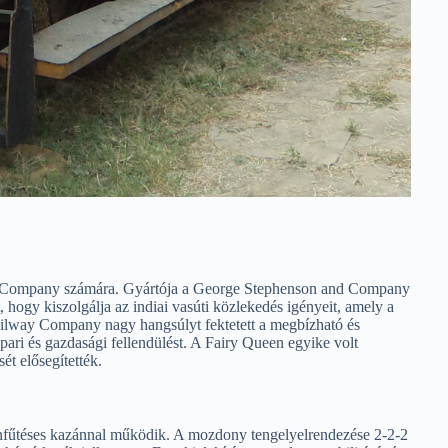
y Company számára. Gyártója a George Stephenson and Company
t, hogy kiszolgálja az indiai vasúti közlekedés igényeit, amely a
ailway Company nagy hangsúlyt fektetett a megbízható és
ari és gazdasági fellendülést. A Fairy Queen egyike volt
t elősegítették.
űtéses kazánnal működik. A mozdony tengelyelrendezése 2-2-2