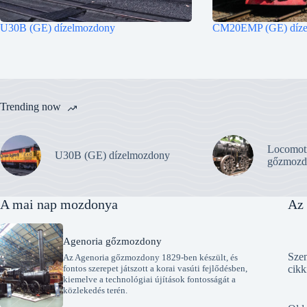
U30B (GE) dízelmozdony
CM20EMP (GE) díze
Trending now
Locomot
U30B (GE) dízelmozdony
gőzmozd
A mai nap mozdonya
Az 
Agenoria gőzmozdony
Szen
Az Agenoria gőzmozdony 1829-ben készült, és
fontos szerepet játszott a korai vasúti fejlődésben,
cikk
kiemelve a technológiai újítások fontosságát a
közlekedés terén.