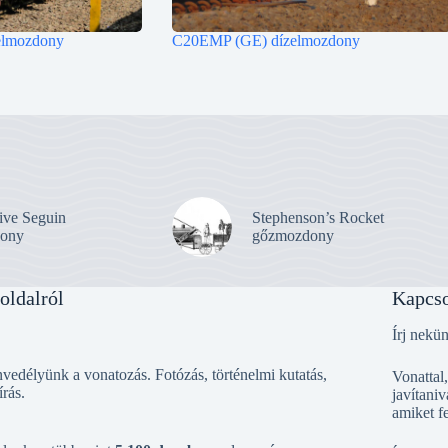
lmozdony
C20EMP (GE) dízelmozdony
ive Seguin
Stephenson’s Rocket
ony
gőzmozdony
oldalról
Kapcso
Írj nekü
vedélyünk a vonatozás. Fotózás, történelmi kutatás,
Vonattal
írás.
javítaniv
amiket f