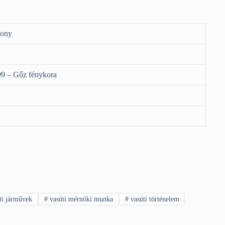
ony
9 – Gőz fénykora
ti járművek
#
vasúti mérnöki munka
#
vasúti történelem