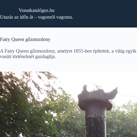
Skip
to
Vonatkatalógus.hu
content
Utazás az időn át – vagonról vagonra.
Fairy Queen gőzmozdony
A Fairy Queen gőzmozdony, amelyet 1855-ben építettek, a világ egy
vasúti történelmét gazdagítja.