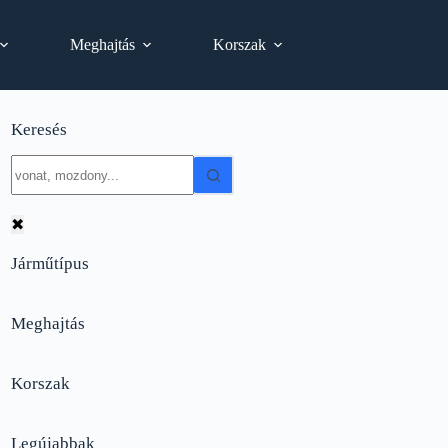
Meghajtás
Korszak
Keresés
No
results
✖
Járműtípus
Meghajtás
Korszak
Legújabbak