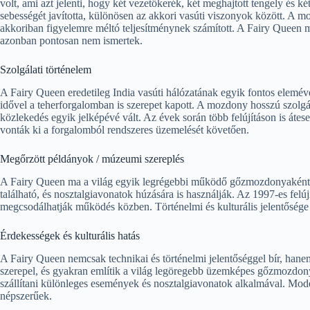
volt, ami azt jelenti, hogy két vezetőkerék, két meghajtott tengely és ké
sebességét javította, különösen az akkori vasúti viszonyok között. A 
akkoriban figyelemre méltó teljesítménynek számított. A Fairy Queen 
azonban pontosan nem ismertek.
Szolgálati történelem
A Fairy Queen eredetileg India vasúti hálózatának egyik fontos elemévé 
idővel a teherforgalomban is szerepet kapott. A mozdony hosszú szolgála
közlekedés egyik jelképévé vált. Az évek során több felújításon is át
vonták ki a forgalomból rendszeres üzemelését követően.
Megőrzött példányok / múzeumi szereplés
A Fairy Queen ma a világ egyik legrégebbi működő gőzmozdonyaként 
található, és nosztalgiavonatok húzására is használják. Az 1997-es felú
megcsodálhatják működés közben. Történelmi és kulturális jelentősége m
Érdekességek és kulturális hatás
A Fairy Queen nemcsak technikai és történelmi jelentőséggel bír, hanem
szerepel, és gyakran említik a világ legöregebb üzemképes gőzmozdon
szállítani különleges események és nosztalgiavonatok alkalmával. Model
népszerűek.