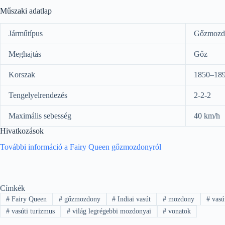
Műszaki adatlap
Járműtípus
Gőzmozd
Meghajtás
Gőz
Korszak
1850–189
Tengelyelrendezés
2-2-2
Maximális sebesség
40 km/h
Hivatkozások
További információ a Fairy Queen gőzmozdonyról
Címkék
#
Fairy Queen
#
gőzmozdony
#
Indiai vasút
#
mozdony
#
vasú
#
vasúti turizmus
#
világ legrégebbi mozdonyai
#
vonatok