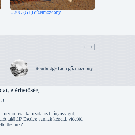
U20C (GE) dízelmozdony
Stourbridge Lion gőzmozdony
lat, elérhetőség
nk!
, mozdonnyal kapcsolatos hiányosságot,
alót találtál? Esetleg vannak képeid, videóid
eltölthetünk?