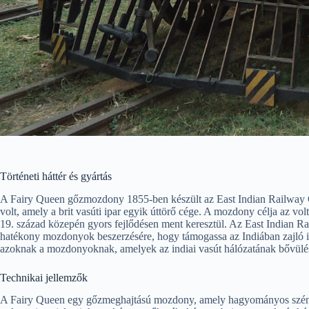
Történeti háttér és gyártás
A Fairy Queen gőzmozdony 1855-ben készült az East Indian Railwa
volt, amely a brit vasúti ipar egyik úttörő cége. A mozdony célja az vol
19. század közepén gyors fejlődésen ment keresztül. Az East Indian R
hatékony mozdonyok beszerzésére, hogy támogassa az Indiában zajló ip
azoknak a mozdonyoknak, amelyek az indiai vasút hálózatának bővülésé
Technikai jellemzők
A Fairy Queen egy gőzmeghajtású mozdony, amely hagyományos szénf