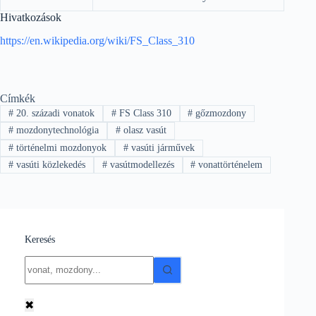
Hivatkozások
https://en.wikipedia.org/wiki/FS_Class_310
Címkék
#
20. századi vonatok
#
FS Class 310
#
gőzmozdony
#
mozdonytechnológia
#
olasz vasút
#
történelmi mozdonyok
#
vasúti járművek
#
vasúti közlekedés
#
vasútmodellezés
#
vonattörténelem
Keresés
No
results
✖