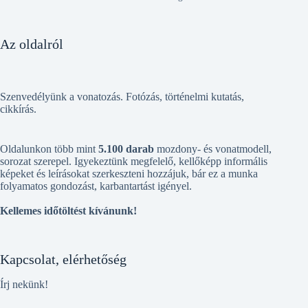
Az oldalról
Szenvedélyünk a vonatozás. Fotózás, történelmi kutatás,
cikkírás.
Oldalunkon több mint
5.100 darab
mozdony- és vonatmodell,
sorozat szerepel. Igyekeztünk megfelelő, kellőképp informális
képeket és leírásokat szerkeszteni hozzájuk, bár ez a munka
folyamatos gondozást, karbantartást igényel.
Kellemes időtöltést kívánunk!
Kapcsolat, elérhetőség
Írj nekünk!