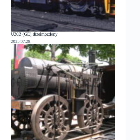
U30B (GE) dízelmozdony
2025.07.28.