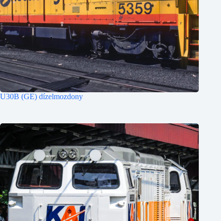
U30B (GE) dízelmozdony