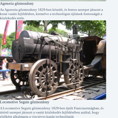
Agenoria gőzmozdony
Az Agenoria gőzmozdony 1829-ben készült, és fontos szerepet játszott a
korai vasúti fejlődésben, kiemelve a technológiai újítások fontosságát a
közlekedés terén.
Locomotive Seguin gőzmozdony
A Locomotive Seguin gőzmozdony 1829-ben épült Franciaországban, és
úttörő szerepet játszott a vasúti közlekedés fejlődésében azáltal, hogy
elsőként alkalmazta a vízcsöves kazán technológiát.