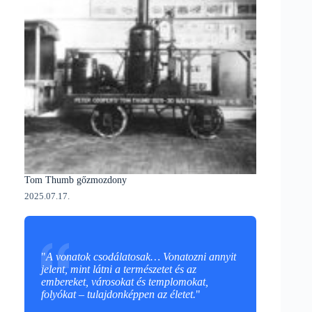
Tom Thumb gőzmozdony
2025.07.17.
"
A vonatok csodálatosak… Vonatozni annyit
jelent, mint látni a természetet és az
embereket, városokat és templomokat,
folyókat – tulajdonképpen az életet.
"