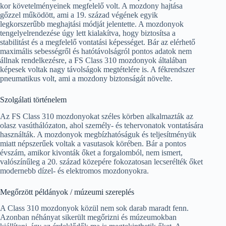
kor követelményeinek megfelelő volt. A mozdony hajtása
gőzzel működött, ami a 19. század végének egyik
legkorszerűbb meghajtási módját jelentette. A mozdonyok
tengelyelrendezése úgy lett kialakítva, hogy biztosítsa a
stabilitást és a megfelelő vontatási képességet. Bár az elérhető
maximális sebességről és hatótávolságról pontos adatok nem
állnak rendelkezésre, a FS Class 310 mozdonyok általában
képesek voltak nagy távolságok megtételére is. A fékrendszer
pneumatikus volt, ami a mozdony biztonságát növelte.
Szolgálati történelem
Az FS Class 310 mozdonyokat széles körben alkalmazták az
olasz vasúthálózaton, ahol személy- és tehervonatok vontatására
használták. A mozdonyok megbízhatóságuk és teljesítményük
miatt népszerűek voltak a vasutasok körében. Bár a pontos
évszám, amikor kivonták őket a forgalomból, nem ismert,
valószínűleg a 20. század közepére fokozatosan lecserélték őket
modernebb dízel- és elektromos mozdonyokra.
Megőrzött példányok / múzeumi szereplés
A Class 310 mozdonyok közül nem sok darab maradt fenn.
Azonban néhányat sikerült megőrizni és múzeumokban