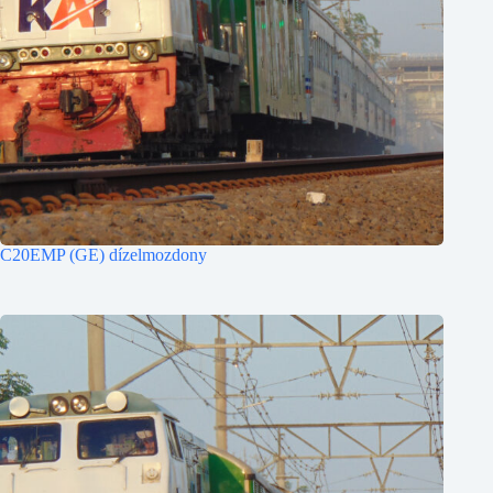
C20EMP (GE) dízelmozdony