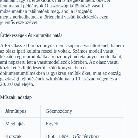
kiállítani, így az érdeklődők ma is megtekinthetik őket. A
fennmaradt példányok Olaszország különböző vasúti
múzeumaiban találhatóak meg, ahol a látogatók
megismerkedhetnek a történelmi vasúti közlekedés ezen
jelentős eszközével.
Érdekességek és kulturális hatás
A FS Class 310 mozdonyok nem csupán a vasúttörténet, hanem
az olasz ipari kultúra részei is voltak. Számos modell vasút
készítő cég reprodukálta a mozdonyt méretarányos modellként,
ami népszerű lett a vasútmodellezők körében. Az olasz vasúti
közlekedés fejlődéséről szóló könyvekben és
dokumentumfilmekben is gyakran említik őket, mint az ország
gazdasági fejlődésének szimbólumát a 19. század végén és a
20. század elején.
Műszaki adatlap
Járműtípus
Gőzmozdony
Meghajtás
Egyéb
Korszak
1850–1899 – Gőz fénykora