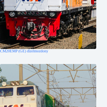
CM20EMP (GE) dízelmozdony