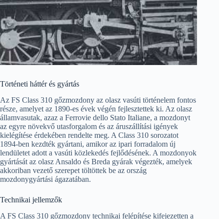
Történeti háttér és gyártás
Az FS Class 310 gőzmozdony az olasz vasúti történelem fontos
része, amelyet az 1890-es évek végén fejlesztettek ki. Az olasz
államvasutak, azaz a Ferrovie dello Stato Italiane, a mozdonyt
az egyre növekvő utasforgalom és az áruszállítási igények
kielégítése érdekében rendelte meg. A Class 310 sorozatot
1894-ben kezdték gyártani, amikor az ipari forradalom új
lendületet adott a vasúti közlekedés fejlődésének. A mozdonyok
gyártását az olasz Ansaldo és Breda gyárak végezték, amelyek
akkoriban vezető szerepet töltöttek be az ország
mozdonygyártási ágazatában.
Technikai jellemzők
A FS Class 310 gőzmozdony technikai felépítése kifejezetten a