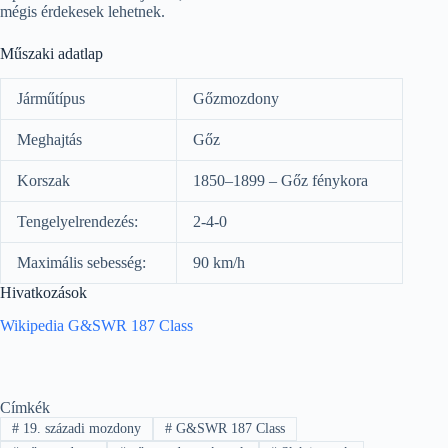
mégis érdekesek lehetnek.
Műszaki adatlap
Járműtípus
Gőzmozdony
Meghajtás
Gőz
Korszak
1850–1899 – Gőz fénykora
Tengelyelrendezés:
2-4-0
Maximális sebesség:
90 km/h
Hivatkozások
Wikipedia G&SWR 187 Class
Címkék
#
19. századi mozdony
#
G&SWR 187 Class