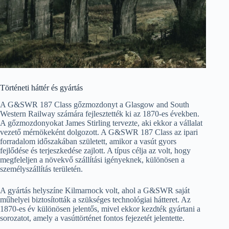
Történeti háttér és gyártás
A G&SWR 187 Class gőzmozdonyt a Glasgow and South
Western Railway számára fejlesztették ki az 1870-es években.
A gőzmozdonyokat James Stirling tervezte, aki ekkor a vállalat
vezető mérnökeként dolgozott. A G&SWR 187 Class az ipari
forradalom időszakában született, amikor a vasút gyors
fejlődése és terjeszkedése zajlott. A típus célja az volt, hogy
megfeleljen a növekvő szállítási igényeknek, különösen a
személyszállítás területén.
A gyártás helyszíne Kilmarnock volt, ahol a G&SWR saját
műhelyei biztosították a szükséges technológiai hátteret. Az
1870-es év különösen jelentős, mivel ekkor kezdték gyártani a
sorozatot, amely a vasúttörténet fontos fejezetét jelentette.