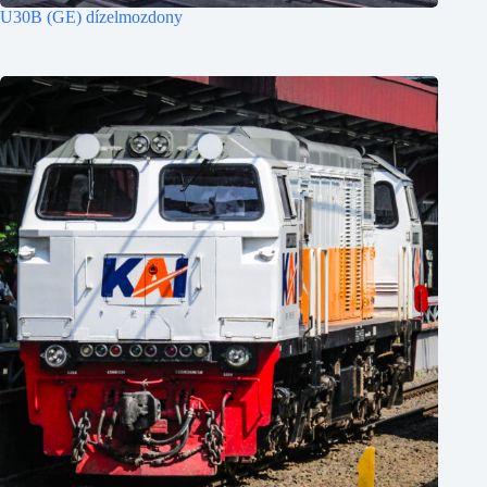
U30B (GE) dízelmozdony