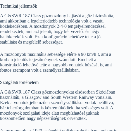
Technikai jellemzők
A G&SWR 187 Class gőzmozdony hajtását a gőz biztosította,
ami akkoriban a legelterjedtebb technológia volt a vasúti
közlekedésben. A mozdonyok 2-4-0 tengelyelrendezéssel
rendelkeztek, ami azt jelenti, hogy két vezető- és négy
hajtókerekük volt. Ez a konfiguráció lehetővé tette a jó
stabilitást és megfelelő sebességet.
A mozdonyok maximális sebessége elérte a 90 km/h-t, ami a
korban jelentős teljesítménynek számított. Emellett a
konstrukció lehetővé tette a nagyobb vonatok húzását is, ami
fontos szempont volt a személyszállításban.
Szolgálati történelem
A G&SWR 187 Class gőzmozdonyokat elsősorban Skóciában
használták, a Glasgow and South Western Railway vonalain.
Ezek a vonatok jellemzően személyszállításra voltak beállítva,
bár teherforgalomban is közreműködtek, ha szükséges volt. A
mozdonyok szolgálati ideje alatt megbízhatóságuknak
köszönhetően nagy népszerűségnek örvendtek.
A mozdonyok az 1920-as évekig voltak szolgálatban, amikor is