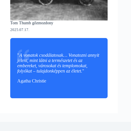
Tom Thumb gőzmozdony
2025.07.17.
"
A vonatok csodálatosak… Vonatozni annyit
jelent, mint látni a természetet és az
embereket, városokat és templomokat,
folyókat – tulajdonképpen az életet.
"
Agatha Christie