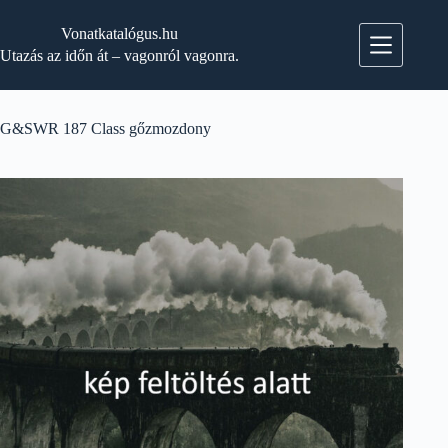
Skip
to
Vonatkatalógus.hu
content
Utazás az időn át – vagonról vagonra.
G&SWR 187 Class gőzmozdony