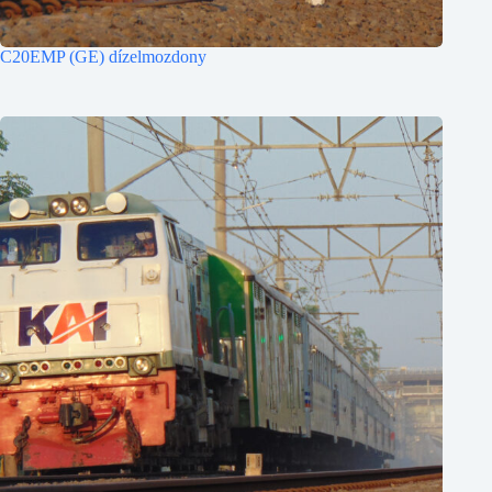
C20EMP (GE) dízelmozdony