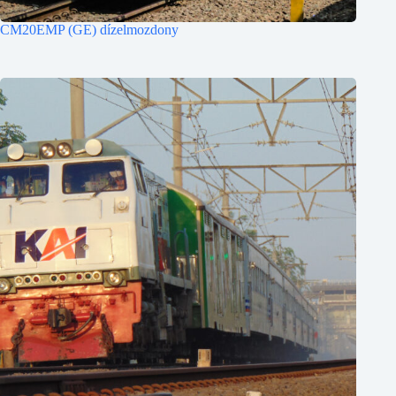
CM20EMP (GE) dízelmozdony