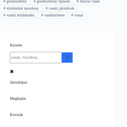
#
gőzmozdony
#
gőzmozdony típusok
#
Skócia vasút
#
történelmi mozdony
#
vasúti járművek
#
vasúti közlekedés
#
vasúttörténet
#
vonat
Keresés
No
results
✖
Járműtípus
Meghajtás
Korszak