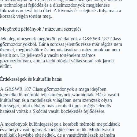
a technológiai fejlődés és a dízelmozdonyok megjelenése
fokozatosan leváltotta őket. A kivonás és selejtezés folyamata a
korszak végén történt meg.
Megőrzött példányok / múzeumi szereplés
Jelenleg nincsenek megőrzött példányok a G&SWR 187 Class
gőzmozdonyokból. Bár a sorozat jelentős része már régóta nem
üzemel, megőrzésükre és bemutatásukra a múzeumokban nem
került sor. Ez jellemző a vasúti történelem számos
gőzmozdonyára, ahol a technológiai váltás során sok jármű
eltűnt.
Érdekességek és kulturális hatás
A G&SWR 187 Class gőzmozdonyok a maga idejében
kiemelkedő mérnöki teljesítménynek számítottak. Bár a vasúti
kultúrában és a modellezés világában nem szereztek olyan
hírességet, mint néhány más korabeli típus, mégis jelentős
hatással voltak a Skóciai vasúti közlekedés fejlődésére.
A mozdonyok különlegessége a korabeli mérnöki megoldások
és a helyi vasúti igények kielégítésében rejlik. Modellvasúti
replikáik kevésbé elterjedtek, de a vasúttörténészek számára