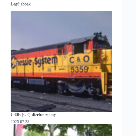
Legújabbak
U30B (GE) dízelmozdony
2025.07.28.