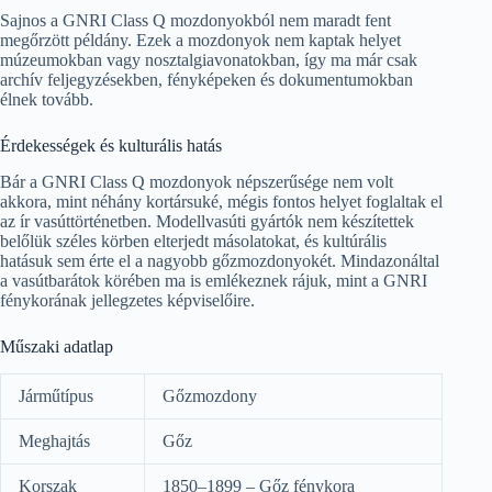
Sajnos a GNRI Class Q mozdonyokból nem maradt fent
megőrzött példány. Ezek a mozdonyok nem kaptak helyet
múzeumokban vagy nosztalgiavonatokban, így ma már csak
archív feljegyzésekben, fényképeken és dokumentumokban
élnek tovább.
Érdekességek és kulturális hatás
Bár a GNRI Class Q mozdonyok népszerűsége nem volt
akkora, mint néhány kortársuké, mégis fontos helyet foglaltak el
az ír vasúttörténetben. Modellvasúti gyártók nem készítettek
belőlük széles körben elterjedt másolatokat, és kultúrális
hatásuk sem érte el a nagyobb gőzmozdonyokét. Mindazonáltal
a vasútbarátok körében ma is emlékeznek rájuk, mint a GNRI
fénykorának jellegzetes képviselőire.
Műszaki adatlap
Járműtípus
Gőzmozdony
Meghajtás
Gőz
Korszak
1850–1899 – Gőz fénykora