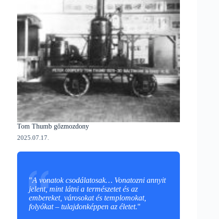
Tom Thumb gőzmozdony
2025.07.17.
"
A vonatok csodálatosak… Vonatozni annyit
jelent, mint látni a természetet és az
embereket, városokat és templomokat,
folyókat – tulajdonképpen az életet.
"