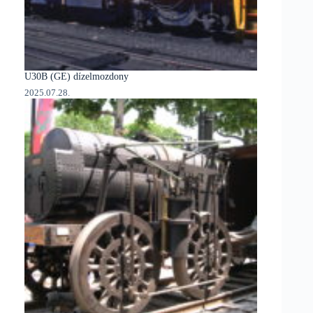
U30B (GE) dízelmozdony
2025.07.28.