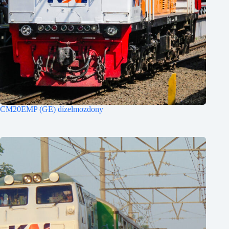
CM20EMP (GE) dízelmozdony