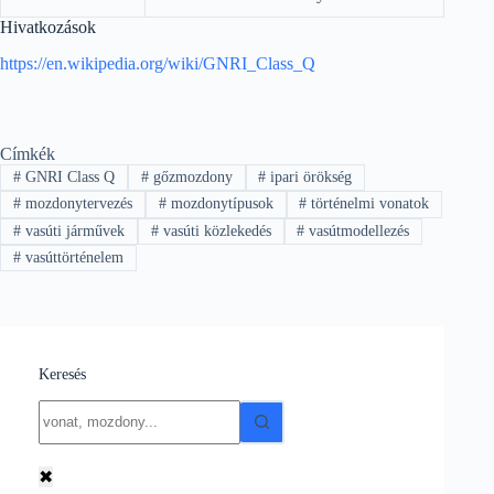
Hivatkozások
https://en.wikipedia.org/wiki/GNRI_Class_Q
Címkék
#
GNRI Class Q
#
gőzmozdony
#
ipari örökség
#
mozdonytervezés
#
mozdonytípusok
#
történelmi vonatok
#
vasúti járművek
#
vasúti közlekedés
#
vasútmodellezés
#
vasúttörténelem
Keresés
No
results
✖