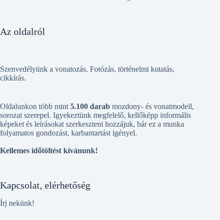
Az oldalról
Szenvedélyünk a vonatozás. Fotózás, történelmi kutatás,
cikkírás.
Oldalunkon több mint
5.100 darab
mozdony- és vonatmodell,
sorozat szerepel. Igyekeztünk megfelelő, kellőképp informális
képeket és leírásokat szerkeszteni hozzájuk, bár ez a munka
folyamatos gondozást, karbantartást igényel.
Kellemes időtöltést kívánunk!
Kapcsolat, elérhetőség
Írj nekünk!