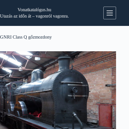
Skip
to
Vonatkatalógus.hu
content
Utazás az időn át – vagonról vagonra.
GNRI Class Q gőzmozdony