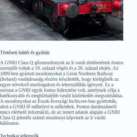
Történeti háttér és gyártás
A GNRI Class Q gőzmozdonyok az ír vasút történetének fontos
szereplői voltak a 19. század végén és a 20. század elején. Az
1899-ben gyártott mozdonyokat a Great Northern Railway
(Ireland) vasúttársaság részére készítették, hogy kielégítsék az
egyre növekvő utasforgalom és teherszállítás igényeit. Ez a
sorozat a GNRI egyik fontos fejlesztése volt, amelynek célja a
hatékonyabb és megbízhatóbb vasúti közlekedés megvalósítása.
A mozdonyokat az Észak-Írországi Inchicore-ban gyártották,
ahol a GNRI fő műhelyei is működtek. Pontos darabszámról
nincs elérhető információ, de az ismert adatok alapján a GNRI
Class Q jelentős számú mozdonyt képviselt az ír vasúti
hálózaton.
Technikai jellemzők