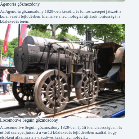
Agenoria gőzmozdony
Az Agenoria gőzmozdony 1829-ben készült, és fontos szerepet játszott a
korai vasúti fejlődésben, kiemelve a technológiai újítások fontosságát a
közlekedés terén.
Locomotive Seguin gőzmozdony
A Locomotive Seguin gőzmozdony 1829-ben épült Franciaországban, és
úttörő szerepet játszott a vasúti közlekedés fejlődésében azáltal, hogy
elsőként alkalmazta a vízcsöves kazán technológiát.