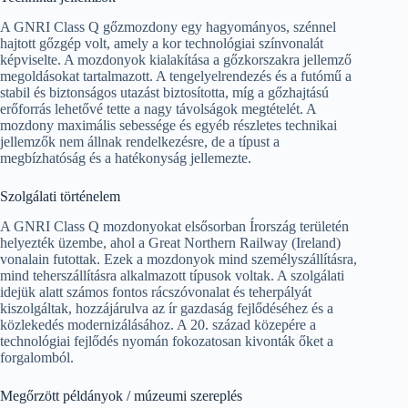
A GNRI Class Q gőzmozdony egy hagyományos, szénnel
hajtott gőzgép volt, amely a kor technológiai színvonalát
képviselte. A mozdonyok kialakítása a gőzkorszakra jellemző
megoldásokat tartalmazott. A tengelyelrendezés és a futómű a
stabil és biztonságos utazást biztosította, míg a gőzhajtású
erőforrás lehetővé tette a nagy távolságok megtételét. A
mozdony maximális sebessége és egyéb részletes technikai
jellemzők nem állnak rendelkezésre, de a típust a
megbízhatóság és a hatékonyság jellemezte.
Szolgálati történelem
A GNRI Class Q mozdonyokat elsősorban Írország területén
helyezték üzembe, ahol a Great Northern Railway (Ireland)
vonalain futottak. Ezek a mozdonyok mind személyszállításra,
mind teherszállításra alkalmazott típusok voltak. A szolgálati
idejük alatt számos fontos rácszóvonalat és teherpályát
kiszolgáltak, hozzájárulva az ír gazdaság fejlődéséhez és a
közlekedés modernizálásához. A 20. század közepére a
technológiai fejlődés nyomán fokozatosan kivonták őket a
forgalomból.
Megőrzött példányok / múzeumi szereplés