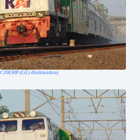
C20EMP (GE) dízelmozdony