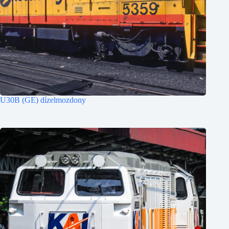
U30B (GE) dízelmozdony