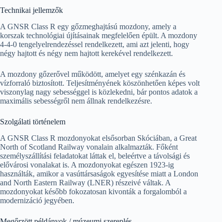
Technikai jellemzők
A GNSR Class R egy gőzmeghajtású mozdony, amely a
korszak technológiai újításainak megfelelően épült. A mozdony
4-4-0 tengelyelrendezéssel rendelkezett, ami azt jelenti, hogy
négy hajtott és négy nem hajtott kerekével rendelkezett.
A mozdony gőzerővel működött, amelyet egy szénkazán és
vízforraló biztosított. Teljesítményének köszönhetően képes volt
viszonylag nagy sebességgel is közlekedni, bár pontos adatok a
maximális sebességről nem állnak rendelkezésre.
Szolgálati történelem
A GNSR Class R mozdonyokat elsősorban Skóciában, a Great
North of Scotland Railway vonalain alkalmazták. Főként
személyszállítási feladatokat láttak el, beleértve a távolsági és
elővárosi vonalakat is. A mozdonyokat egészen 1923-ig
használták, amikor a vasúttársaságok egyesítése miatt a London
and North Eastern Railway (LNER) részeivé váltak. A
mozdonyokat később fokozatosan kivonták a forgalomból a
modernizáció jegyében.
Megőrzött példányok / múzeumi szereplés