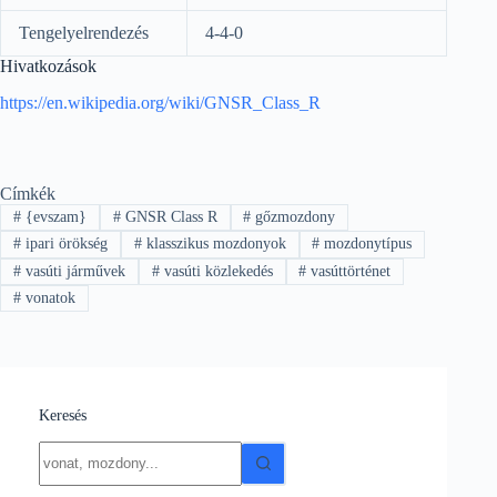
Tengelyelrendezés
4-4-0
Hivatkozások
https://en.wikipedia.org/wiki/GNSR_Class_R
Címkék
#
{evszam}
#
GNSR Class R
#
gőzmozdony
#
ipari örökség
#
klasszikus mozdonyok
#
mozdonytípus
#
vasúti járművek
#
vasúti közlekedés
#
vasúttörténet
#
vonatok
Keresés
No
results