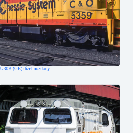
U30B (GE) dízelmozdony