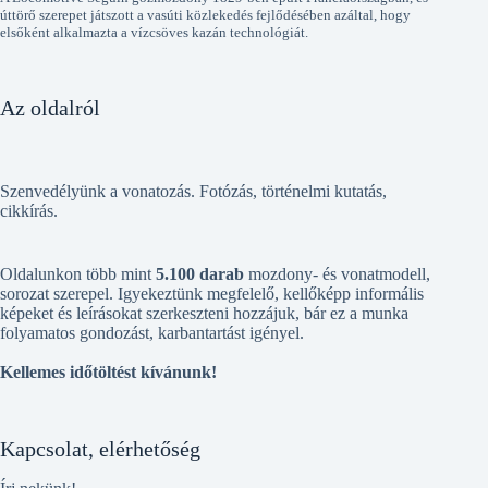
úttörő szerepet játszott a vasúti közlekedés fejlődésében azáltal, hogy
elsőként alkalmazta a vízcsöves kazán technológiát.
Az oldalról
Szenvedélyünk a vonatozás. Fotózás, történelmi kutatás,
cikkírás.
Oldalunkon több mint
5.100 darab
mozdony- és vonatmodell,
sorozat szerepel. Igyekeztünk megfelelő, kellőképp informális
képeket és leírásokat szerkeszteni hozzájuk, bár ez a munka
folyamatos gondozást, karbantartást igényel.
Kellemes időtöltést kívánunk!
Kapcsolat, elérhetőség