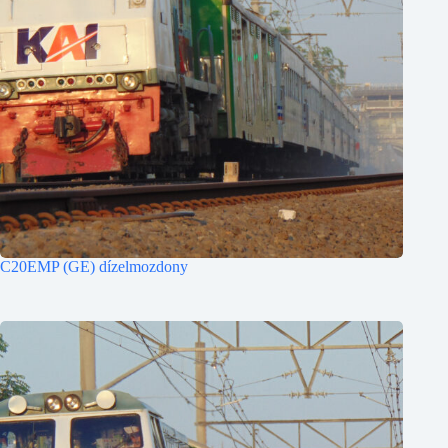
C20EMP (GE) dízelmozdony