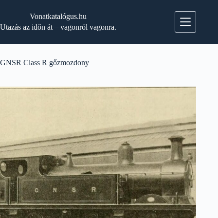
Skip
to
Vonatkatalógus.hu
content
Utazás az időn át – vagonról vagonra.
GNSR Class R gőzmozdony