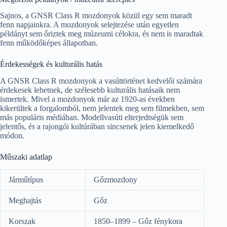
Sajnos, a GNSR Class R mozdonyok közül egy sem maradt
fenn napjainkra. A mozdonyok selejtezése után egyetlen
példányt sem őriztek meg múzeumi célokra, és nem is maradtak
fenn működőképes állapotban.
Érdekességek és kulturális hatás
A GNSR Class R mozdonyok a vasúttörténet kedvelői számára
érdekesek lehetnek, de szélesebb kulturális hatásaik nem
ismertek. Mivel a mozdonyok már az 1920-as években
kikerültek a forgalomból, nem jelentek meg sem filmekben, sem
más populáris médiában. Modellvasúti elterjedtségük sem
jelentős, és a rajongói kultúrában sincsenek jelen kiemelkedő
módon.
Műszaki adatlap
Járműtípus
Gőzmozdony
Meghajtás
Gőz
Korszak
1850–1899 – Gőz fénykora