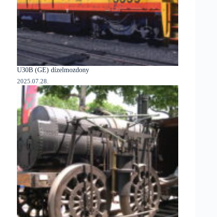
U30B (GE) dízelmozdony
2025.07.28.