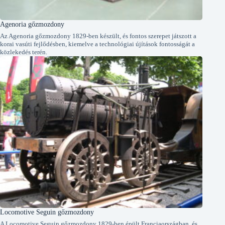
Agenoria gőzmozdony
Az Agenoria gőzmozdony 1829-ben készült, és fontos szerepet játszott a
korai vasúti fejlődésben, kiemelve a technológiai újítások fontosságát a
közlekedés terén.
Locomotive Seguin gőzmozdony
A Locomotive Seguin gőzmozdony 1829-ben épült Franciaországban, és