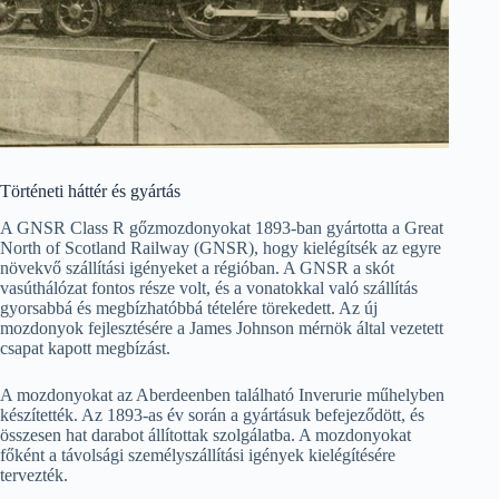
Történeti háttér és gyártás
A GNSR Class R gőzmozdonyokat 1893-ban gyártotta a Great
North of Scotland Railway (GNSR), hogy kielégítsék az egyre
növekvő szállítási igényeket a régióban. A GNSR a skót
vasúthálózat fontos része volt, és a vonatokkal való szállítás
gyorsabbá és megbízhatóbbá tételére törekedett. Az új
mozdonyok fejlesztésére a James Johnson mérnök által vezetett
csapat kapott megbízást.
A mozdonyokat az Aberdeenben található Inverurie műhelyben
készítették. Az 1893-as év során a gyártásuk befejeződött, és
összesen hat darabot állítottak szolgálatba. A mozdonyokat
főként a távolsági személyszállítási igények kielégítésére
tervezték.