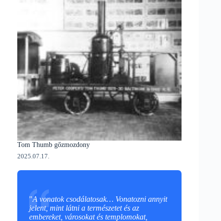
Tom Thumb gőzmozdony
2025.07.17.
"
A vonatok csodálatosak… Vonatozni annyit
jelent, mint látni a természetet és az
embereket, városokat és templomokat,