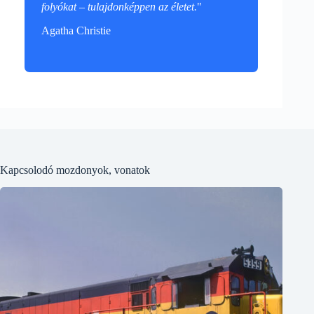
folyókat – tulajdonképpen az életet.
"
Agatha Christie
Kapcsolodó mozdonyok, vonatok