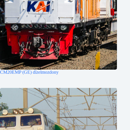
CM20EMP (GE) dízelmozdony