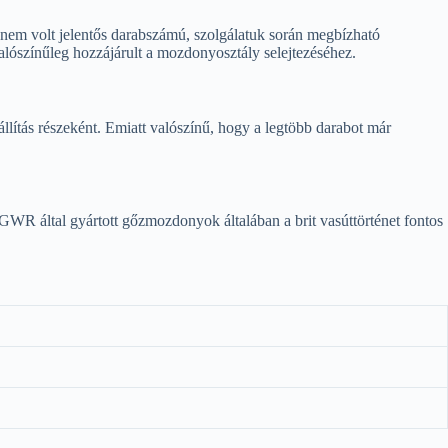
nem volt jelentős darabszámú, szolgálatuk során megbízható
lószínűleg hozzájárult a mozdonyosztály selejtezéséhez.
tás részeként. Emiatt valószínű, hogy a legtöbb darabot már
GWR által gyártott gőzmozdonyok általában a brit vasúttörténet fontos