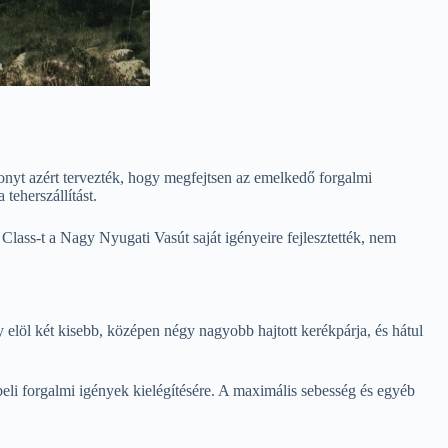
yt azért tervezték, hogy megfejtsen az emelkedő forgalmi
teherszállítást.
ass-t a Nagy Nyugati Vasút saját igényeire fejlesztették, nem
elöl két kisebb, középen négy nagyobb hajtott kerékpárja, és hátul
eli forgalmi igények kielégítésére. A maximális sebesség és egyéb