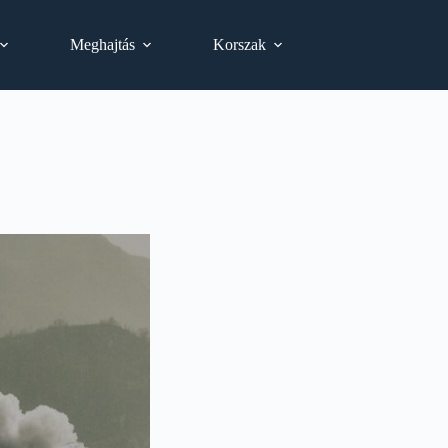
Meghajtás
Korszak