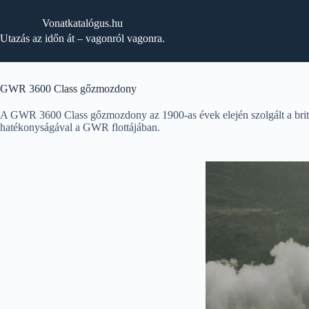
Skip
to
Vonatkatalógus.hu
content
Utazás az időn át – vagonról vagonra.
GWR 3600 Class gőzmozdony
A GWR 3600 Class gőzmozdony az 1900-as évek elején szolgált a brit
hatékonyságával a GWR flottájában.