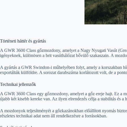
Történeti háttér és gyártás
A GWR 3600 Class gőzmozdony, amelyet a Nagy Nyugati Vasút (Great W
igényeknek, különösen a brit vasúthálózat bővülő szakaszain. A mozdon
A gyártás a GWR Swindon-i műhelyében folyt, amely a korszakban híres
exportálták külföldre. A sorozat darabszáma korlátozott volt, de a pon
Technikai jellemzők
A GWR 3600 Class egy gőzmozdony, amelyet a gőz ereje hajt. Ez a mozdo
újabb két kisebb kereke van. Az ilyen elrendezés célja a stabilitás és a h
A mozdonyok teljesítményét a gőzkazánokban előállított nyomás biztosít
részletes technikai adat nem áll rendelkezésre a forrásokban.