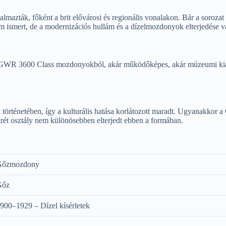
ták, főként a brit elővárosi és regionális vonalakon. Bár a sorozat 
 ismert, de a modernizációs hullám és a dízelmozdonyok elterjedése va
 GWR 3600 Class mozdonyokból, akár működőképes, akár múzeumi kiállí
rténetében, így a kulturális hatása korlátozott maradt. Ugyanakkor a 
rét osztály nem különösebben elterjedt ebben a formában.
Gőzmozdony
Gőz
900–1929 – Dízel kísérletek