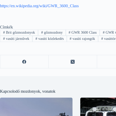
https://en.wikipedia.org/wiki/GWR_3600_Class
Címkék
#
Brit gőzmozdonyok
#
gőzmozdony
#
GWR 3600 Class
#
GWR v
#
vasúti járművek
#
vasúti közlekedés
#
vasúti rajongók
#
vasúttör
Kapcsolodó mozdonyok, vonatok