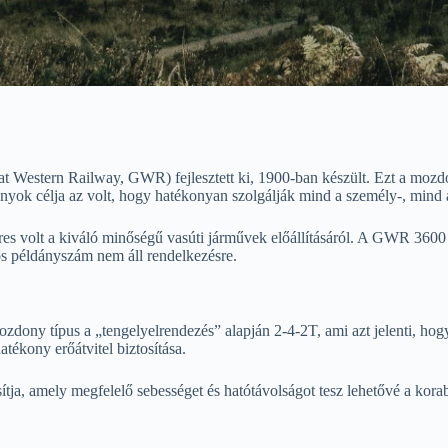
estern Railway, GWR) fejlesztett ki, 1900-ban készült. Ezt a mozdon
yok célja az volt, hogy hatékonyan szolgálják mind a személy-, mind a 
 volt a kiváló minőségű vasúti járművek előállításáról. A GWR 3600 Cl
tos példányszám nem áll rendelkezésre.
ny típus a „tengelyelrendezés” alapján 2-4-2T, ami azt jelenti, hogy 
atékony erőátvitel biztosítása.
ja, amely megfelelő sebességet és hatótávolságot tesz lehetővé a korab