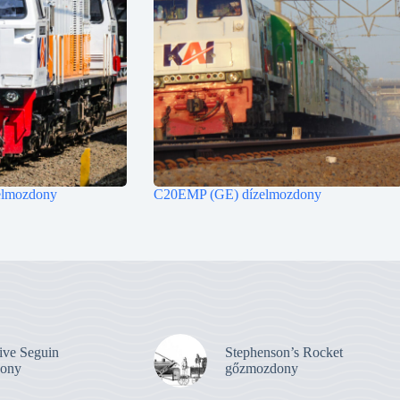
lmozdony
C20EMP (GE) dízelmozdony
ive Seguin
Stephenson’s Rocket
ony
gőzmozdony