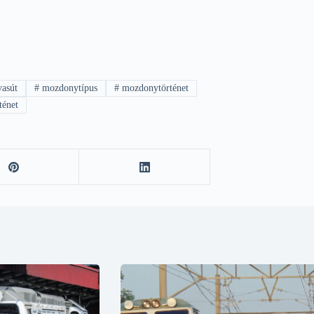
asút
#
mozdonytípus
#
mozdonytörténet
ténet