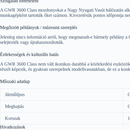
Szolgálati történelem
A GWR 3600 Class mozdonyokat a Nagy Nyugati Vasút hálózatán alkalmaz
munkagépként tartották őket számon. Kivezetésük pontos időpontja nem
Megőrzött példányok / múzeumi szereplés
Jelenleg nincs információ arról, hogy megmaradt-e bármely példány a
selejtezték vagy újrahasznosították.
Érdekességek és kulturális hatás
A GWR 3600 Class nem vált ikonikus darabbá a közlekedési eszközök tö
részét képezik, és gyakran szerepelnek modellvasutakban, de ez a konk
Műszaki adatlap
Járműtípus
Meghajtás
Korszak
1
Hivatkozások