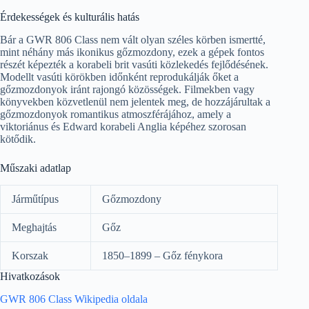
Érdekességek és kulturális hatás
Bár a GWR 806 Class nem vált olyan széles körben ismertté,
mint néhány más ikonikus gőzmozdony, ezek a gépek fontos
részét képezték a korabeli brit vasúti közlekedés fejlődésének.
Modellt vasúti körökben időnként reprodukálják őket a
gőzmozdonyok iránt rajongó közösségek. Filmekben vagy
könyvekben közvetlenül nem jelentek meg, de hozzájárultak a
gőzmozdonyok romantikus atmoszférájához, amely a
viktoriánus és Edward korabeli Anglia képéhez szorosan
kötődik.
Műszaki adatlap
Járműtípus
Gőzmozdony
Meghajtás
Gőz
Korszak
1850–1899 – Gőz fénykora
Hivatkozások
GWR 806 Class Wikipedia oldala