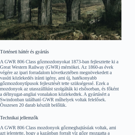
Történeti háttér és gyártás
A GWR 806 Class gőzmozdonyokat 1873-ban fejlesztette ki a
Great Western Railway (GWR) mérnökei. Az 1860-as évek
végére az ipari forradalom következtében megnövekedett a
vasúti közlekedés iránti igény, ami új, hatékonyabb
gőzmozdonytípusok fejlesztését tette szükségessé. Ezek a
mozdonyok az utasszállítást szolgálták ki elsősorban, és főként
a délnyugat-angliai vonalakon közlekedtek. A gyártásért a
Swindonban található GWR műhelyek voltak felelősek.
Összesen 20 darab készült belőlük.
Technikai jellemzők
A GWR 806 Class mozdonyok gőzmeghajtásúak voltak, ami
azt jelentette, hogy a kazánban forralt víz gőze mozgatta a