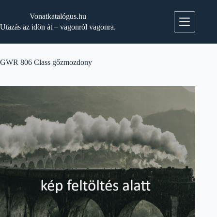
Skip
to
Vonatkatalógus.hu
content
Utazás az időn át – vagonról vagonra.
GWR 806 Class gőzmozdony