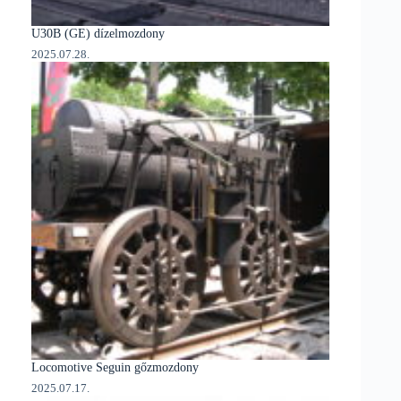
U30B (GE) dízelmozdony
2025.07.28.
Locomotive Seguin gőzmozdony
2025.07.17.