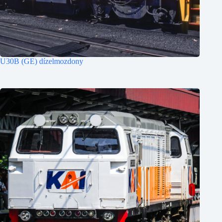
U30B (GE) dízelmozdony