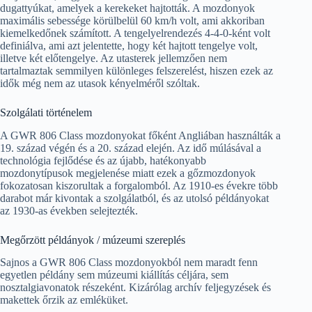
dugattyúkat, amelyek a kerekeket hajtották. A mozdonyok
maximális sebessége körülbelül 60 km/h volt, ami akkoriban
kiemelkedőnek számított. A tengelyelrendezés 4-4-0-ként volt
definiálva, ami azt jelentette, hogy két hajtott tengelye volt,
illetve két előtengelye. Az utasterek jellemzően nem
tartalmaztak semmilyen különleges felszerelést, hiszen ezek az
idők még nem az utasok kényelméről szóltak.
Szolgálati történelem
A GWR 806 Class mozdonyokat főként Angliában használták a
19. század végén és a 20. század elején. Az idő múlásával a
technológia fejlődése és az újabb, hatékonyabb
mozdonytípusok megjelenése miatt ezek a gőzmozdonyok
fokozatosan kiszorultak a forgalomból. Az 1910-es évekre több
darabot már kivontak a szolgálatból, és az utolsó példányokat
az 1930-as években selejtezték.
Megőrzött példányok / múzeumi szereplés
Sajnos a GWR 806 Class mozdonyokból nem maradt fenn
egyetlen példány sem múzeumi kiállítás céljára, sem
nosztalgiavonatok részeként. Kizárólag archív feljegyzések és
makettek őrzik az emléküket.