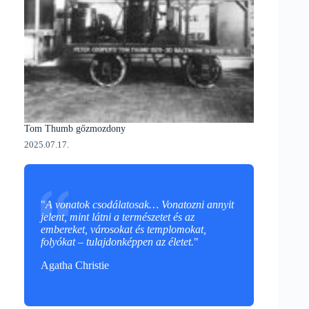
Tom Thumb gőzmozdony
2025.07.17.
"
A vonatok csodálatosak… Vonatozni annyit
jelent, mint látni a természetet és az
embereket, városokat és templomokat,
folyókat – tulajdonképpen az életet.
"
Agatha Christie