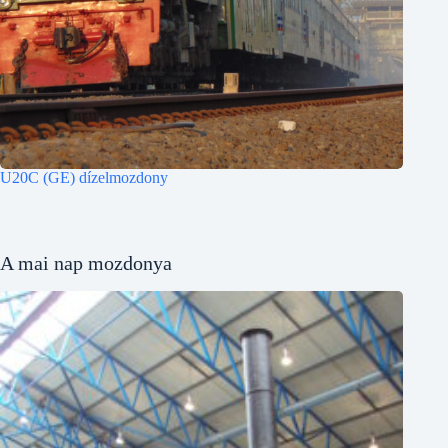
U20C (GE) dízelmozdony
A mai nap mozdonya