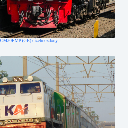
CM20EMP (GE) dízelmozdony