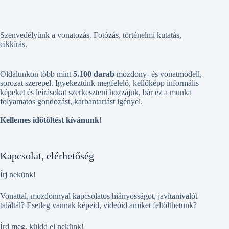
Szenvedélyünk a vonatozás. Fotózás, történelmi kutatás,
cikkírás.
Oldalunkon több mint
5.100 darab
mozdony- és vonatmodell,
sorozat szerepel. Igyekeztünk megfelelő, kellőképp informális
képeket és leírásokat szerkeszteni hozzájuk, bár ez a munka
folyamatos gondozást, karbantartást igényel.
Kellemes időtöltést kívánunk!
Kapcsolat, elérhetőség
Írj nekünk!
Vonattal, mozdonnyal kapcsolatos hiányosságot, javítanivalót
találtál? Esetleg vannak képeid, videóid amiket feltölthetünk?
Írd meg, küldd el nekünk!