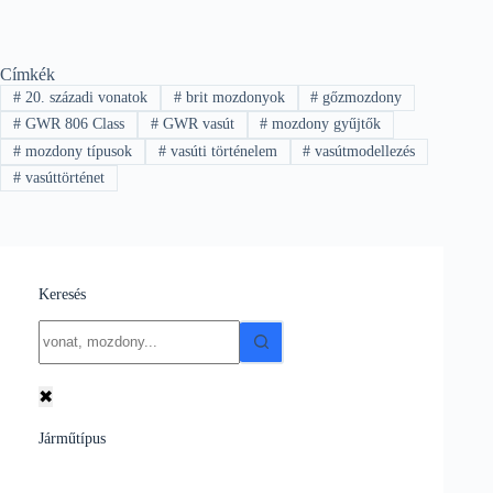
Címkék
#
20. századi vonatok
#
brit mozdonyok
#
gőzmozdony
#
GWR 806 Class
#
GWR vasút
#
mozdony gyűjtők
#
mozdony típusok
#
vasúti történelem
#
vasútmodellezés
#
vasúttörténet
Keresés
No
results
✖
Járműtípus