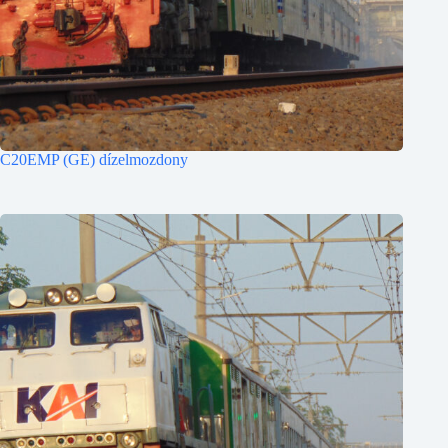
C20EMP (GE) dízelmozdony