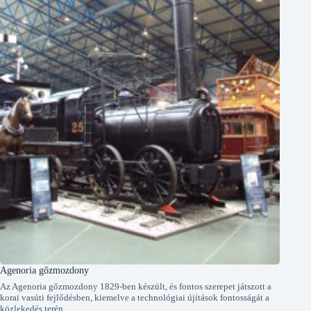
Agenoria gőzmozdony
Az Agenoria gőzmozdony 1829-ben készült, és fontos szerepet játszott a
korai vasúti fejlődésben, kiemelve a technológiai újítások fontosságát a
közlekedés terén.