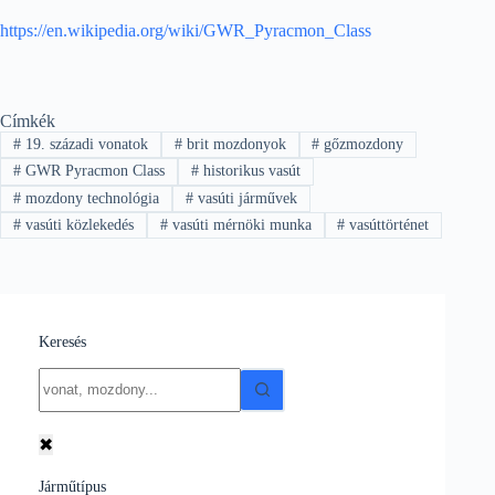
https://en.wikipedia.org/wiki/GWR_Pyracmon_Class
Címkék
#
19. századi vonatok
#
brit mozdonyok
#
gőzmozdony
#
GWR Pyracmon Class
#
historikus vasút
#
mozdony technológia
#
vasúti járművek
#
vasúti közlekedés
#
vasúti mérnöki munka
#
vasúttörténet
Keresés
No
results
✖
Járműtípus