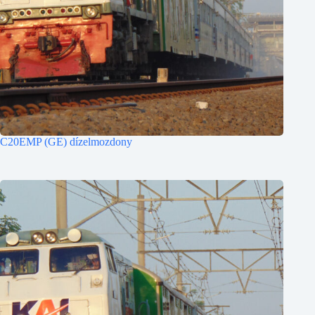
C20EMP (GE) dízelmozdony