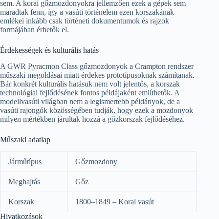
sem. A korai gőzmozdonyokra jellemzően ezek a gépek sem
maradtak fenn, így a vasúti történelem ezen korszakának
emlékei inkább csak történeti dokumentumok és rajzok
formájában érhetők el.
Érdekességek és kulturális hatás
A GWR Pyracmon Class gőzmozdonyok a Crampton rendszer
műszaki megoldásai miatt érdekes prototípusoknak számítanak.
Bár konkrét kulturális hatásuk nem volt jelentős, a korszak
technológiai fejlődésének fontos példájaként említhetők. A
modellvasúti világban nem a legismertebb példányok, de a
vasúti rajongók közösségében tudják, hogy ezek a mozdonyok
milyen mértékben járultak hozzá a gőzkorszak fejlődéséhez.
Műszaki adatlap
Járműtípus
Gőzmozdony
Meghajtás
Gőz
Korszak
1800–1849 – Korai vasút
Hivatkozások