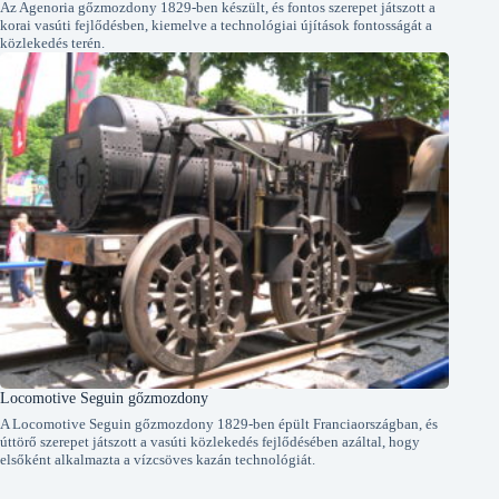
Az Agenoria gőzmozdony 1829-ben készült, és fontos szerepet játszott a
korai vasúti fejlődésben, kiemelve a technológiai újítások fontosságát a
közlekedés terén.
Locomotive Seguin gőzmozdony
A Locomotive Seguin gőzmozdony 1829-ben épült Franciaországban, és
úttörő szerepet játszott a vasúti közlekedés fejlődésében azáltal, hogy
elsőként alkalmazta a vízcsöves kazán technológiát.