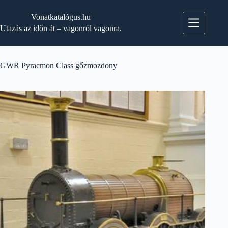
Skip
to
Vonatkatalógus.hu
content
Utazás az időn át – vagonról vagonra.
GWR Pyracmon Class gőzmozdony