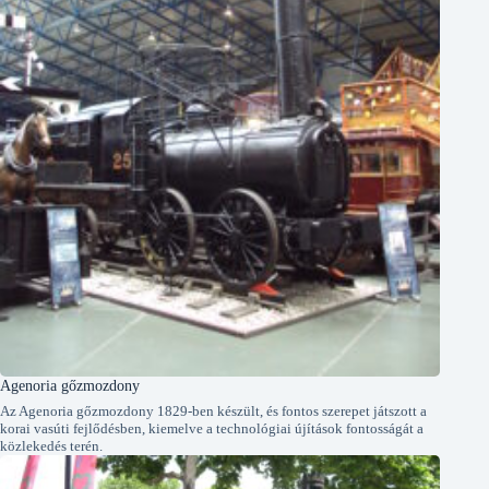
Agenoria gőzmozdony
Az Agenoria gőzmozdony 1829-ben készült, és fontos szerepet játszott a
korai vasúti fejlődésben, kiemelve a technológiai újítások fontosságát a
közlekedés terén.