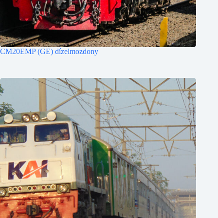
CM20EMP (GE) dízelmozdony