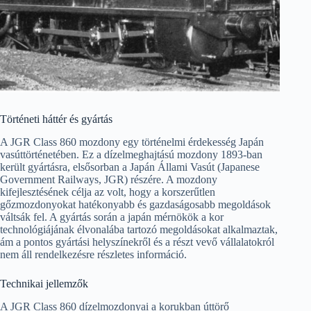
Történeti háttér és gyártás
A JGR Class 860 mozdony egy történelmi érdekesség Japán
vasúttörténetében. Ez a dízelmeghajtású mozdony 1893-ban
került gyártásra, elsősorban a Japán Állami Vasút (Japanese
Government Railways, JGR) részére. A mozdony
kifejlesztésének célja az volt, hogy a korszerűtlen
gőzmozdonyokat hatékonyabb és gazdaságosabb megoldások
váltsák fel. A gyártás során a japán mérnökök a kor
technológiájának élvonalába tartozó megoldásokat alkalmaztak,
ám a pontos gyártási helyszínekről és a részt vevő vállalatokról
nem áll rendelkezésre részletes információ.
Technikai jellemzők
A JGR Class 860 dízelmozdonyai a korukban úttörő