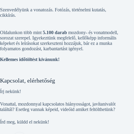
Szenvedélyünk a vonatozás. Fotózás, történelmi kutatás,
cikkírás.
Oldalunkon több mint
5.100 darab
mozdony- és vonatmodell,
sorozat szerepel. Igyekeztünk megfelelő, kellőképp informális
képeket és leírásokat szerkeszteni hozzájuk, bár ez a munka
folyamatos gondozást, karbantartást igényel.
Kellemes időtöltést kívánunk!
Kapcsolat, elérhetőség
Írj nekünk!
Vonattal, mozdonnyal kapcsolatos hiányosságot, javítanivalót
találtál? Esetleg vannak képeid, videóid amiket feltölthetünk?
Írd meg, küldd el nekünk!