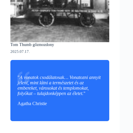
Tom Thumb gőzmozdony
2025.07.17.
"
A vonatok csodálatosak… Vonatozni annyit
jelent, mint látni a természetet és az
embereket, városokat és templomokat,
folyókat – tulajdonképpen az életet.
"
Agatha Christie