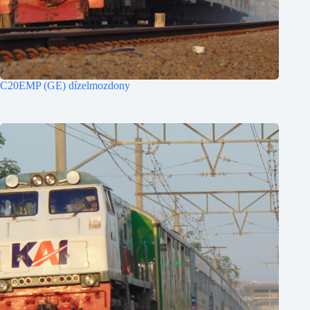
C20EMP (GE) dízelmozdony