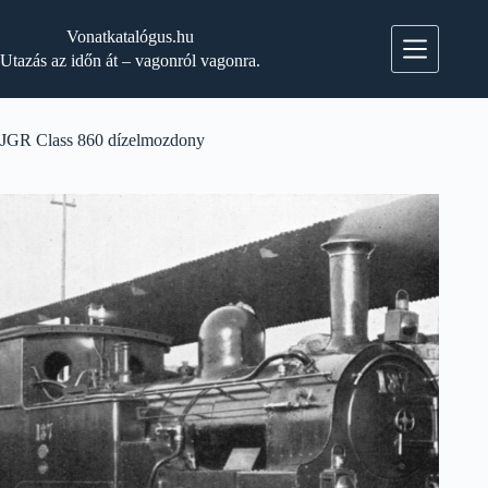
Skip
to
Vonatkatalógus.hu
content
Utazás az időn át – vagonról vagonra.
JGR Class 860 dízelmozdony