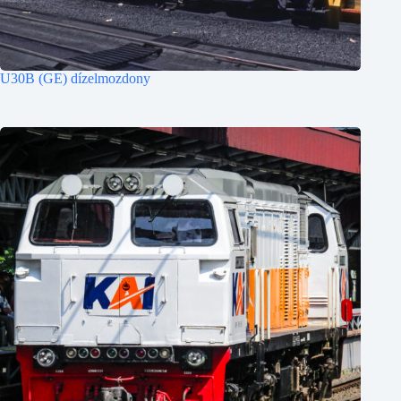
U30B (GE) dízelmozdony