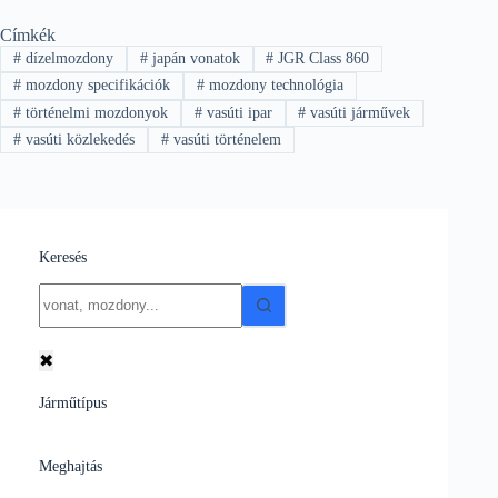
Címkék
#
dízelmozdony
#
japán vonatok
#
JGR Class 860
#
mozdony specifikációk
#
mozdony technológia
#
történelmi mozdonyok
#
vasúti ipar
#
vasúti járművek
#
vasúti közlekedés
#
vasúti történelem
Keresés
No
results
✖
Járműtípus
Meghajtás