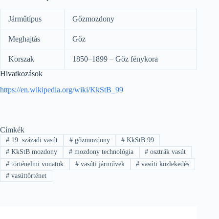
Járműtípus
Gőzmozdony
Meghajtás
Gőz
Korszak
1850–1899 – Gőz fénykora
Hivatkozások
https://en.wikipedia.org/wiki/KkStB_99
Címkék
#
19. századi vasút
#
gőzmozdony
#
KkStB 99
#
KkStB mozdony
#
mozdony technológia
#
osztrák vasút
#
történelmi vonatok
#
vasúti járművek
#
vasúti közlekedés
#
vasúttörténet