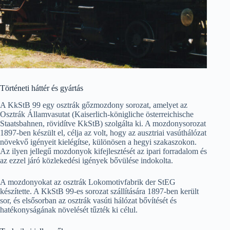
Történeti háttér és gyártás
A KkStB 99 egy osztrák gőzmozdony sorozat, amelyet az
Osztrák Államvasutat (Kaiserlich-königliche österreichische
Staatsbahnen, rövidítve KkStB) szolgálta ki. A mozdonysorozat
1897-ben készült el, célja az volt, hogy az ausztriai vasúthálózat
növekvő igényeit kielégítse, különösen a hegyi szakaszokon.
Az ilyen jellegű mozdonyok kifejlesztését az ipari forradalom és
az ezzel járó közlekedési igények bővülése indokolta.
A mozdonyokat az osztrák Lokomotivfabrik der StEG
készítette. A KkStB 99-es sorozat szállítására 1897-ben került
sor, és elsősorban az osztrák vasúti hálózat bővítését és
hatékonyságának növelését tűzték ki célul.