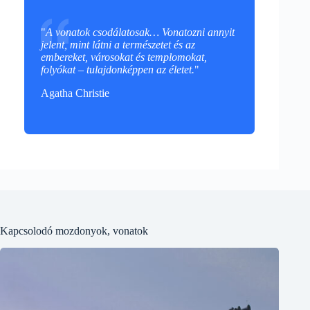
"
A vonatok csodálatosak… Vonatozni annyit
jelent, mint látni a természetet és az
embereket, városokat és templomokat,
folyókat – tulajdonképpen az életet.
"
Agatha Christie
Kapcsolodó mozdonyok, vonatok