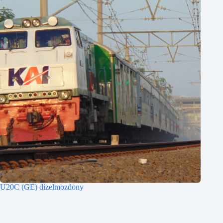
U20C (GE) dízelmozdony