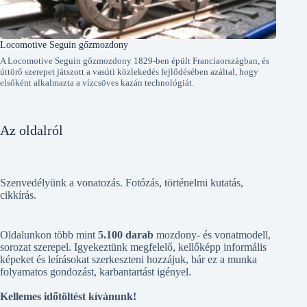
Locomotive Seguin gőzmozdony
A Locomotive Seguin gőzmozdony 1829-ben épült Franciaországban, és
úttörő szerepet játszott a vasúti közlekedés fejlődésében azáltal, hogy
elsőként alkalmazta a vízcsöves kazán technológiát.
Az oldalról
Szenvedélyünk a vonatozás. Fotózás, történelmi kutatás,
cikkírás.
Oldalunkon több mint
5.100 darab
mozdony- és vonatmodell,
sorozat szerepel. Igyekeztünk megfelelő, kellőképp informális
képeket és leírásokat szerkeszteni hozzájuk, bár ez a munka
folyamatos gondozást, karbantartást igényel.
Kellemes időtöltést kívánunk!