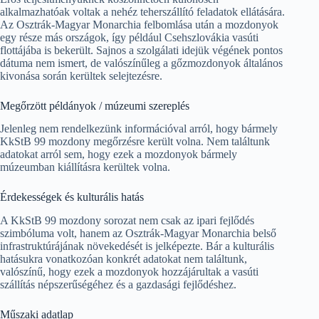
alkalmazhatóak voltak a nehéz teherszállító feladatok ellátására.
Az Osztrák-Magyar Monarchia felbomlása után a mozdonyok
egy része más országok, így például Csehszlovákia vasúti
flottájába is bekerült. Sajnos a szolgálati idejük végének pontos
dátuma nem ismert, de valószínűleg a gőzmozdonyok általános
kivonása során kerültek selejtezésre.
Megőrzött példányok / múzeumi szereplés
Jelenleg nem rendelkezünk információval arról, hogy bármely
KkStB 99 mozdony megőrzésre került volna. Nem találtunk
adatokat arról sem, hogy ezek a mozdonyok bármely
múzeumban kiállításra kerültek volna.
Érdekességek és kulturális hatás
A KkStB 99 mozdony sorozat nem csak az ipari fejlődés
szimbóluma volt, hanem az Osztrák-Magyar Monarchia belső
infrastruktúrájának növekedését is jelképezte. Bár a kulturális
hatásukra vonatkozóan konkrét adatokat nem találtunk,
valószínű, hogy ezek a mozdonyok hozzájárultak a vasúti
szállítás népszerűségéhez és a gazdasági fejlődéshez.
Műszaki adatlap