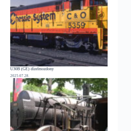
U30B (GE) dízelmozdony
2025.07.28.