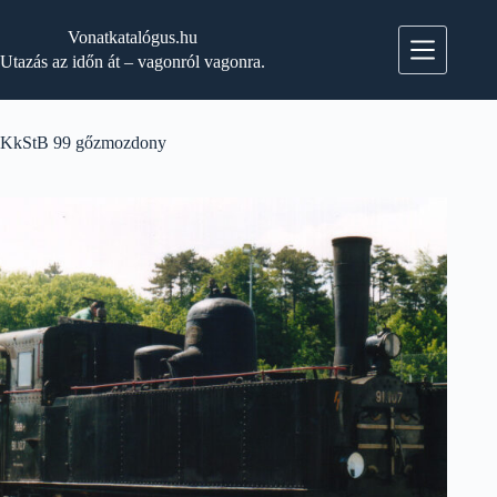
Skip
to
Vonatkatalógus.hu
content
Utazás az időn át – vagonról vagonra.
KkStB 99 gőzmozdony