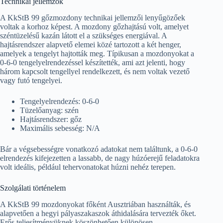
Technikai jellemzők
A KkStB 99 gőzmozdony technikai jellemzői lenyűgözőek
voltak a korhoz képest. A mozdony gőzhajtású volt, amelyet
széntüzelésű kazán látott el a szükséges energiával. A
hajtásrendszer alapvető elemei közé tartozott a két henger,
amelyek a tengelyt hajtották meg. Típikusan a mozdonyokat a
0-6-0 tengelyelrendezéssel készítették, ami azt jelenti, hogy
három kapcsolt tengellyel rendelkezett, és nem voltak vezető
vagy futó tengelyei.
Tengelyelrendezés: 0-6-0
Tüzelőanyag: szén
Hajtásrendszer: gőz
Maximális sebesség: N/A
Bár a végsebességre vonatkozó adatokat nem találtunk, a 0-6-0
elrendezés kifejezetten a lassabb, de nagy húzóerejű feladatokra
volt ideális, például tehervonatokat húzni nehéz terepen.
Szolgálati történelem
A KkStB 99 mozdonyokat főként Ausztriában használták, és
alapvetően a hegyi pályaszakaszok áthidalására tervezték őket.
Erős teljesítményüknek köszönhetően különösen