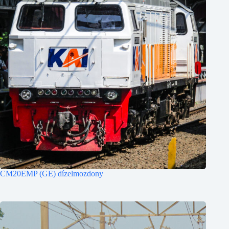
CM20EMP (GE) dízelmozdony