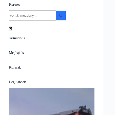
Keresés
No
results
✖
Járműtípus
Meghajtás
Korszak
Legújabbak