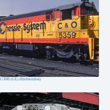
U30B (GE) dízelmozdony