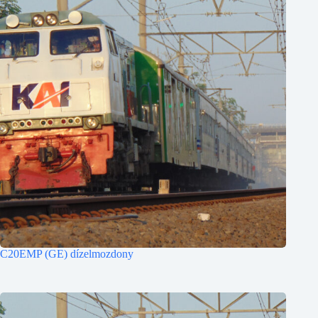
C20EMP (GE) dízelmozdony