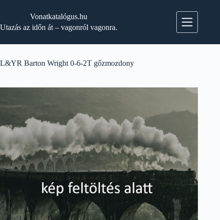
Skip
to
Vonatkatalógus.hu
content
Utazás az időn át – vagonról vagonra.
L&YR Barton Wright 0-6-2T gőzmozdony