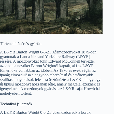
Történeti háttér és gyártás
A L&YR Barton Wright 0-6-2T gőzmozdonyokat 1879-ben
gyártották a Lancashire and Yorkshire Railway (L&YR)
részére. A mozdonyokat John Edward McConnell tervezte,
azonban a nevüket Barton Wrightról kapták, aki az L&YR
főmérnöke volt abban az időben. Az 1870-es évek végén az
iparág elmozdulása a nagyobb teherbírású és hatékonyabb
szállítási megoldások felé arra ösztönözte a L&YR-t, hogy egy
új típusú mozdonyt hozzanak létre, amely megfelel ezeknek az
igényeknek. A mozdonyok gyártása az L&YR saját Horwich-i
műhelyében történt.
Technikai jellemzők
A L&YR Barton Wright 0-6-2T gőzmozdonyok a koruk