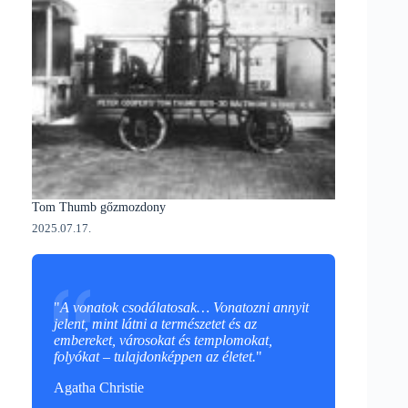
Tom Thumb gőzmozdony
2025.07.17.
"
A vonatok csodálatosak… Vonatozni annyit
jelent, mint látni a természetet és az
embereket, városokat és templomokat,
folyókat – tulajdonképpen az életet.
"
Agatha Christie