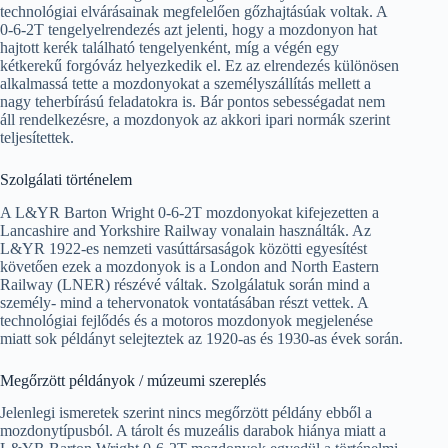
technológiai elvárásainak megfelelően gőzhajtásúak voltak. A
0-6-2T tengelyelrendezés azt jelenti, hogy a mozdonyon hat
hajtott kerék található tengelyenként, míg a végén egy
kétkerekű forgóváz helyezkedik el. Ez az elrendezés különösen
alkalmassá tette a mozdonyokat a személyszállítás mellett a
nagy teherbírású feladatokra is. Bár pontos sebességadat nem
áll rendelkezésre, a mozdonyok az akkori ipari normák szerint
teljesítettek.
Szolgálati történelem
A L&YR Barton Wright 0-6-2T mozdonyokat kifejezetten a
Lancashire and Yorkshire Railway vonalain használták. Az
L&YR 1922-es nemzeti vasúttársaságok közötti egyesítést
követően ezek a mozdonyok is a London and North Eastern
Railway (LNER) részévé váltak. Szolgálatuk során mind a
személy- mind a tehervonatok vontatásában részt vettek. A
technológiai fejlődés és a motoros mozdonyok megjelenése
miatt sok példányt selejteztek az 1920-as és 1930-as évek során.
Megőrzött példányok / múzeumi szereplés
Jelenlegi ismeretek szerint nincs megőrzött példány ebből a
mozdonytípusból. A tárolt és muzeális darabok hiánya miatt a