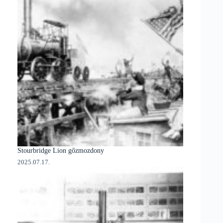
Stourbridge Lion gőzmozdony
2025.07.17.