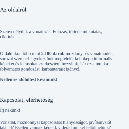
Az oldalról
Szenvedélyünk a vonatozás. Fotózás, történelmi kutatás,
cikkírás.
Oldalunkon több mint
5.100 darab
mozdony- és vonatmodell,
sorozat szerepel. Igyekeztünk megfelelő, kellőképp informális
képeket és leírásokat szerkeszteni hozzájuk, bár ez a munka
folyamatos gondozást, karbantartást igényel.
Kellemes időtöltést kívánunk!
Kapcsolat, elérhetőség
Írj nekünk!
Vonattal, mozdonnyal kapcsolatos hiányosságot, javítanivalót
találtál? Esetleg vannak képeid, videóid amiket feltölthetünk?