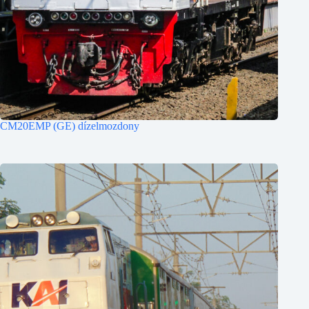
CM20EMP (GE) dízelmozdony