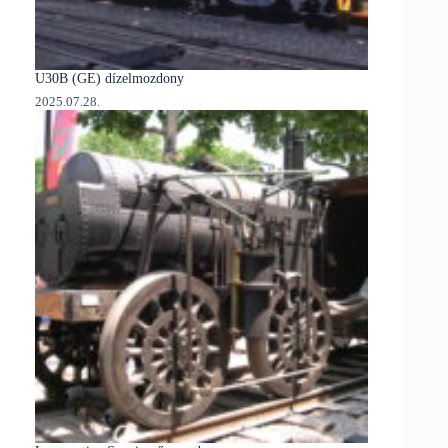
U30B (GE) dízelmozdony
2025.07.28.