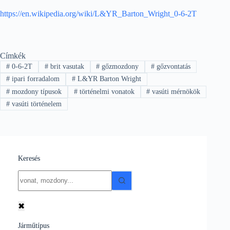
https://en.wikipedia.org/wiki/L&YR_Barton_Wright_0-6-2T
Címkék
#
0-6-2T
#
brit vasutak
#
gőzmozdony
#
gőzvontatás
#
ipari forradalom
#
L&YR Barton Wright
#
mozdony típusok
#
történelmi vonatok
#
vasúti mérnökök
#
vasúti történelem
Keresés
No
results
✖
Járműtípus