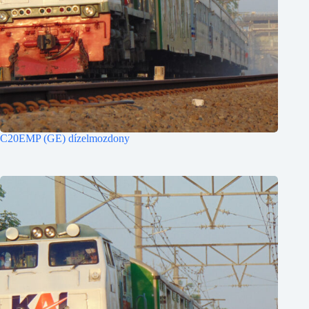
C20EMP (GE) dízelmozdony