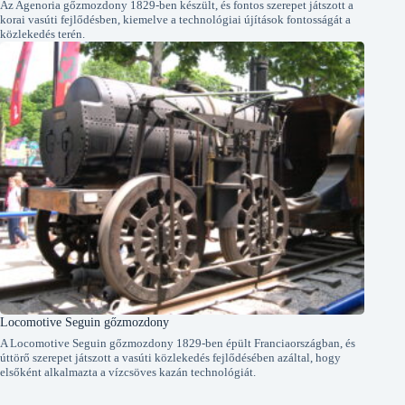
Az Agenoria gőzmozdony 1829-ben készült, és fontos szerepet játszott a
korai vasúti fejlődésben, kiemelve a technológiai újítások fontosságát a
közlekedés terén.
Locomotive Seguin gőzmozdony
A Locomotive Seguin gőzmozdony 1829-ben épült Franciaországban, és
úttörő szerepet játszott a vasúti közlekedés fejlődésében azáltal, hogy
elsőként alkalmazta a vízcsöves kazán technológiát.