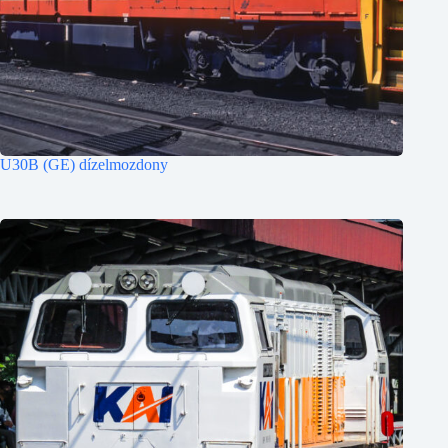
U30B (GE) dízelmozdony