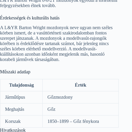
L&YR Barton Wright 0-6-2T mozdonyok egyedül a történelmi
feljegyzésekben élnek tovább.
Érdekességek és kulturális hatás
A L&YR Barton Wright mozdonyok neve ugyan nem széles
körben ismert, de a vasúttörténeti szakirodalomban fontos
szerepet játszanak. A mozdonyok a modellvasút-rajongók
körében is érdeklődésre tartanak számot, bár jelenleg nincs
széles körben elérhető modellverzió. A modellvasút-
kiállításokon azonban időnként megjelenik más, hasonló
korabeli járművek társaságában.
Műszaki adatlap
Tulajdonság
Érték
Járműtípus
Gőzmozdony
Meghajtás
Gőz
Korszak
1850–1899 – Gőz fénykora
Hivatkozások