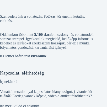
Szenvedélyünk a vonatozás. Fotózás, történelmi kutatás,
cikkírás.
Oldalunkon több mint
5.100 darab
mozdony- és vonatmodell,
sorozat szerepel. Igyekeztünk megfelelő, kellőképp informális
képeket és leírásokat szerkeszteni hozzájuk, bár ez a munka
folyamatos gondozást, karbantartást igényel.
Kellemes időtöltést kívánunk!
Kapcsolat, elérhetőség
Írj nekünk!
Vonattal, mozdonnyal kapcsolatos hiányosságot, javítanivalót
találtál? Esetleg vannak képeid, videóid amiket feltölthetünk?
Írd meg, küldd el nekünk!