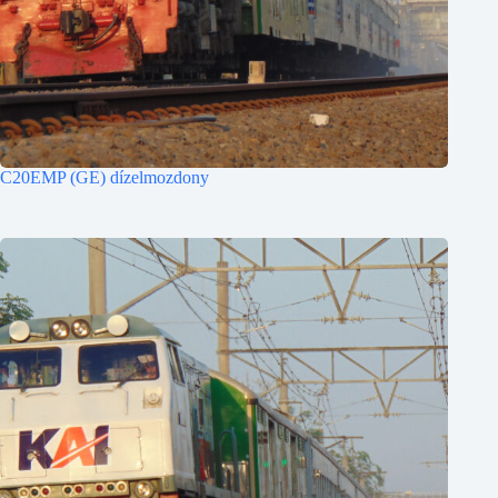
C20EMP (GE) dízelmozdony