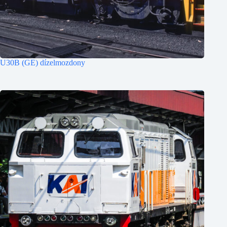
U30B (GE) dízelmozdony