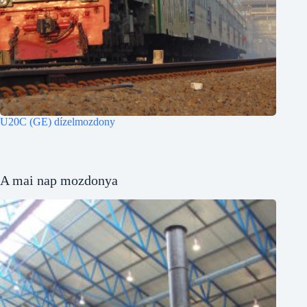
U20C (GE) dízelmozdony
A mai nap mozdonya