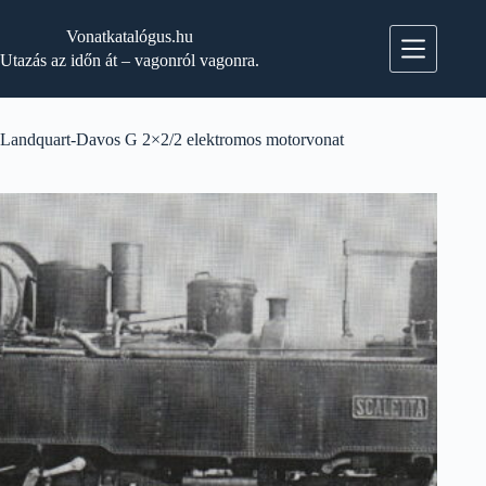
Skip
to
Vonatkatalógus.hu
content
Utazás az időn át – vagonról vagonra.
Landquart-Davos G 2×2/2 elektromos motorvonat