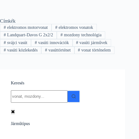
Címkék
#
elektromos motorvonat
#
elektromos vonatok
#
Landquart-Davos G 2x2/2
#
mozdony technológia
#
svájci vasút
#
vasúti innovációk
#
vasúti járművek
#
vasúti közlekedés
#
vasúttörténet
#
vonat történelem
Keresés
No
results
✖
Járműtípus