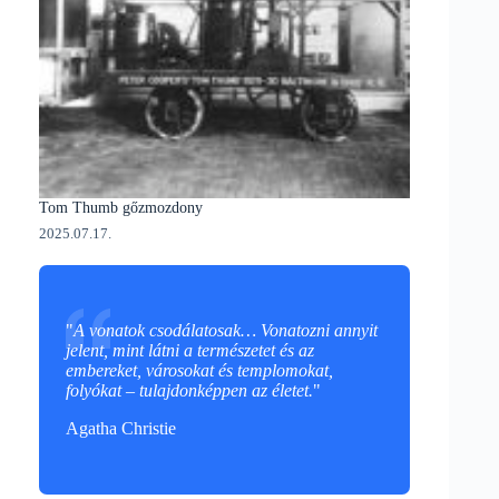
Tom Thumb gőzmozdony
2025.07.17.
"
A vonatok csodálatosak… Vonatozni annyit
jelent, mint látni a természetet és az
embereket, városokat és templomokat,
folyókat – tulajdonképpen az életet.
"
Agatha Christie