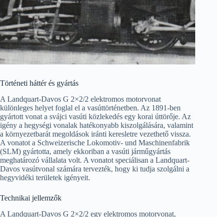
Történeti háttér és gyártás
A Landquart-Davos G 2×2/2 elektromos motorvonat
különleges helyet foglal el a vasúttörténetben. Az 1891-ben
gyártott vonat a svájci vasúti közlekedés egy korai úttörője. Az
igény a hegységi vonalak hatékonyabb kiszolgálására, valamint
a környezetbarát megoldások iránti keresletre vezethető vissza.
A vonatot a Schweizerische Lokomotiv- und Maschinenfabrik
(SLM) gyártotta, amely ekkoriban a vasúti járműgyártás
meghatározó vállalata volt. A vonatot speciálisan a Landquart-
Davos vasútvonal számára tervezték, hogy ki tudja szolgálni a
hegyvidéki területek igényeit.
Technikai jellemzők
A Landquart-Davos G 2×2/2 egy elektromos motorvonat,