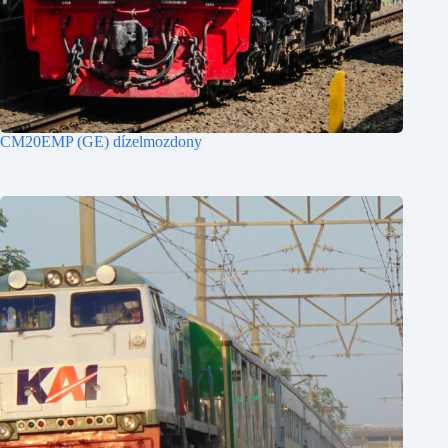
CM20EMP (GE) dízelmozdony