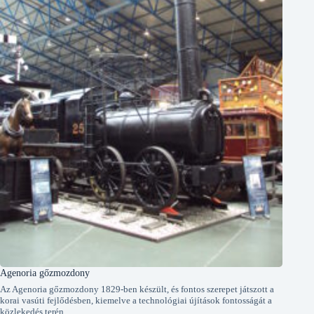
Agenoria gőzmozdony
Az Agenoria gőzmozdony 1829-ben készült, és fontos szerepet játszott a
korai vasúti fejlődésben, kiemelve a technológiai újítások fontosságát a
közlekedés terén.