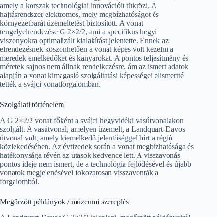
amely a korszak technológiai innovációit tükrözi. A
hajtásrendszer elektromos, mely megbízhatóságot és
környezetbarát üzemeltetést biztosított. A vonat
tengelyelrendezése G 2×2/2, ami a specifikus hegyi
viszonyokra optimalizált kialakítást jelentette. Ennek az
elrendezésnek köszönhetően a vonat képes volt kezelni a
meredek emelkedőket és kanyarokat. A pontos teljesítmény és
méretek sajnos nem állnak rendelkezésre, ám az ismert adatok
alapján a vonat kimagasló szolgáltatási képességei elismertté
tették a svájci vonatforgalomban.
Szolgálati történelem
A G 2×2/2 vonat főként a svájci hegyvidéki vasútvonalakon
szolgált. A vasútvonal, amelyen üzemelt, a Landquart-Davos
útvonal volt, amely kiemelkedő jelentőséggel bírt a régió
közlekedésében. Az évtizedek során a vonat megbízhatósága és
hatékonysága révén az utasok kedvence lett. A visszavonás
pontos ideje nem ismert, de a technológia fejlődésével és újabb
vonatok megjelenésével fokozatosan visszavonták a
forgalomból.
Megőrzött példányok / múzeumi szereplés