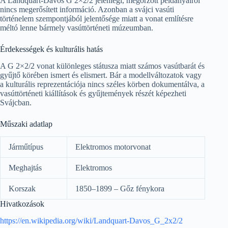
A Landquart-Davos G 2×2/2 jelenlegi, megőrzött példányairól
nincs megerősített információ. Azonban a svájci vasúti
történelem szempontjából jelentősége miatt a vonat említésre
méltó lenne bármely vasúttörténeti múzeumban.
Érdekességek és kulturális hatás
A G 2×2/2 vonat különleges státusza miatt számos vasútbarát és
gyűjtő körében ismert és elismert. Bár a modellváltozatok vagy
a kulturális reprezentációja nincs széles körben dokumentálva, a
vasúttörténeti kiállítások és gyűjtemények részét képezheti
Svájcban.
Műszaki adatlap
Járműtípus
Elektromos motorvonat
Meghajtás
Elektromos
Korszak
1850–1899 – Gőz fénykora
Hivatkozások
https://en.wikipedia.org/wiki/Landquart-Davos_G_2x2/2