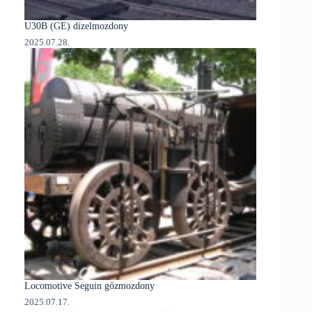
U30B (GE) dízelmozdony
2025.07.28.
Locomotive Seguin gőzmozdony
2025.07.17.