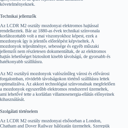
követelményeknek.
Technikai jellemzők
Az LCDR M2 osztály mozdonyai elektromos hajtással
rendelkeztek. Bár az 1880-as évek technikai színvonala
korlátozottabb volt a mai viszonyokhoz képest, ezek a
mozdonyok így is jelentős előrelépést képviseltek. A
mozdonyok teljesítménye, sebessége és egyéb műszaki
jellemzői nem részletesen dokumentáltak, de az elektromos
hajtás lehetőséget biztosított kisebb távolságú, de gyorsabb és
hatékonyabb szállításra.
Az M2 osztályú mozdonyok valószínűleg városi és elővárosi
forgalomban, rövidebb távolságokon történő szállításra lettek
optimalizálva. Az akkori technológiai színvonalnak megfelelően
a mozdonyok egyszerűbb elektromos rendszerrel üzemeltek,
ami lehetővé tette a korlátlan villamosenergia-ellátás előnyeinek
kihasználását.
Szolgálati történelem
Az LCDR M2 osztály mozdonyai elsősorban a London,
Chatham and Dover Railway hálózatán üzemeltek. Szerepük