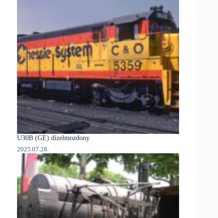
U30B (GE) dízelmozdony
2025.07.28.