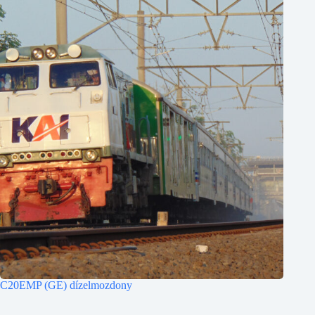
C20EMP (GE) dízelmozdony