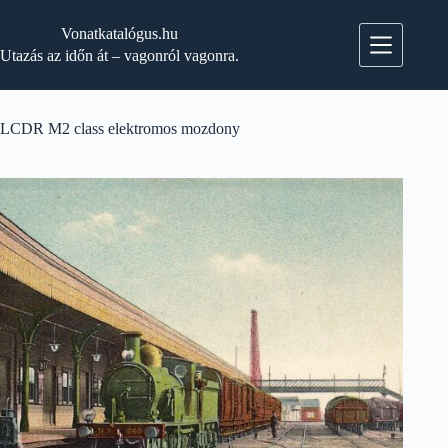
Skip
to
Vonatkatalógus.hu
content
Utazás az időn át – vagonról vagonra.
LCDR M2 class elektromos mozdony