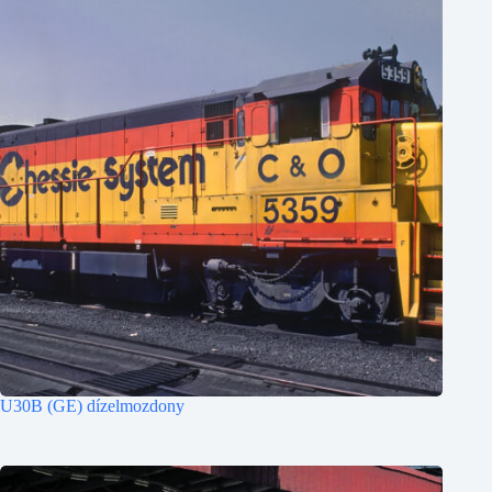
U30B (GE) dízelmozdony