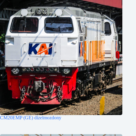
CM20EMP (GE) dízelmozdony