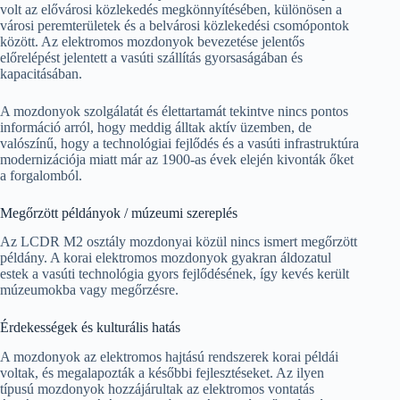
volt az elővárosi közlekedés megkönnyítésében, különösen a
városi peremterületek és a belvárosi közlekedési csomópontok
között. Az elektromos mozdonyok bevezetése jelentős
előrelépést jelentett a vasúti szállítás gyorsaságában és
kapacitásában.
A mozdonyok szolgálatát és élettartamát tekintve nincs pontos
információ arról, hogy meddig álltak aktív üzemben, de
valószínű, hogy a technológiai fejlődés és a vasúti infrastruktúra
modernizációja miatt már az 1900-as évek elején kivonták őket
a forgalomból.
Megőrzött példányok / múzeumi szereplés
Az LCDR M2 osztály mozdonyai közül nincs ismert megőrzött
példány. A korai elektromos mozdonyok gyakran áldozatul
estek a vasúti technológia gyors fejlődésének, így kevés került
múzeumokba vagy megőrzésre.
Érdekességek és kulturális hatás
A mozdonyok az elektromos hajtású rendszerek korai példái
voltak, és megalapozták a későbbi fejlesztéseket. Az ilyen
típusú mozdonyok hozzájárultak az elektromos vontatás