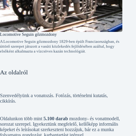
Locomotive Seguin gőzmozdony
A Locomotive Seguin gőzmozdony 1829-ben épült Franciaországban, és
úttörő szerepet játszott a vasúti közlekedés fejlődésében azáltal, hogy
elsőként alkalmazta a vízcsöves kazán technológiát.
Az oldalról
Szenvedélyünk a vonatozás. Fotózás, történelmi kutatás,
cikkírás.
Oldalunkon több mint
5.100 darab
mozdony- és vonatmodell,
sorozat szerepel. Igyekeztünk megfelelő, kellőképp informális
képeket és leírásokat szerkeszteni hozzájuk, bár ez a munka
folyamatos gondozást, karbantartást igényel.