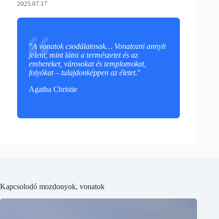
2025.07.17.
"
A vonatok csodálatosak… Vonatozni annyit
jelent, mint látni a természetet és az
embereket, városokat és templomokat,
folyókat – tulajdonképpen az életet.
"
Agatha Christie
Kapcsolodó mozdonyok, vonatok