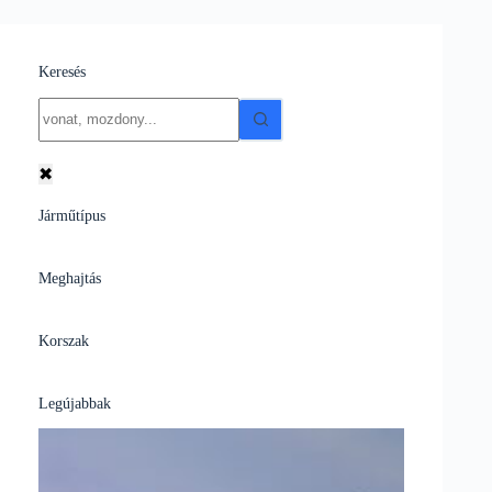
Keresés
No
results
✖
Járműtípus
Meghajtás
Korszak
Legújabbak