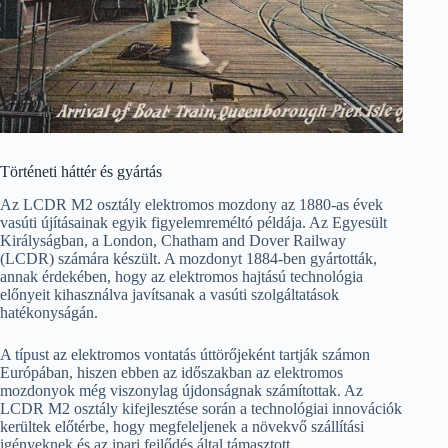
Történeti háttér és gyártás
Az LCDR M2 osztály elektromos mozdony az 1880-as évek
vasúti újításainak egyik figyelemreméltó példája. Az Egyesült
Királyságban, a London, Chatham and Dover Railway
(LCDR) számára készült. A mozdonyt 1884-ben gyártották,
annak érdekében, hogy az elektromos hajtású technológia
előnyeit kihasználva javítsanak a vasúti szolgáltatások
hatékonyságán.
A típust az elektromos vontatás úttörőjeként tartják számon
Európában, hiszen ebben az időszakban az elektromos
mozdonyok még viszonylag újdonságnak számítottak. Az
LCDR M2 osztály kifejlesztése során a technológiai innovációk
kerültek előtérbe, hogy megfeleljenek a növekvő szállítási
igényeknek és az ipari fejlődés által támasztott