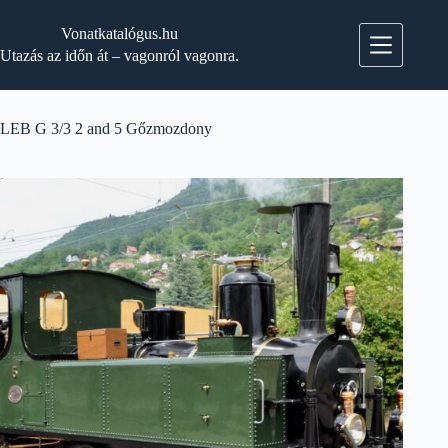
Skip
to
Vonatkatalógus.hu
content
Utazás az időn át – vagonról vagonra.
LEB G 3/3 2 and 5 Gőzmozdony