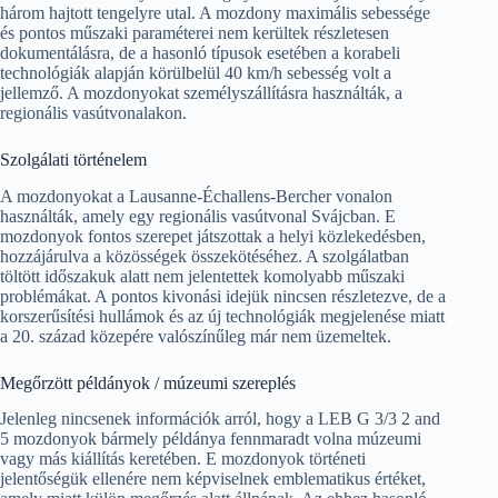
három hajtott tengelyre utal. A mozdony maximális sebessége
és pontos műszaki paraméterei nem kerültek részletesen
dokumentálásra, de a hasonló típusok esetében a korabeli
technológiák alapján körülbelül 40 km/h sebesség volt a
jellemző. A mozdonyokat személyszállításra használták, a
regionális vasútvonalakon.
Szolgálati történelem
A mozdonyokat a Lausanne-Échallens-Bercher vonalon
használták, amely egy regionális vasútvonal Svájcban. E
mozdonyok fontos szerepet játszottak a helyi közlekedésben,
hozzájárulva a közösségek összekötéséhez. A szolgálatban
töltött időszakuk alatt nem jelentettek komolyabb műszaki
problémákat. A pontos kivonási idejük nincsen részletezve, de a
korszerűsítési hullámok és az új technológiák megjelenése miatt
a 20. század közepére valószínűleg már nem üzemeltek.
Megőrzött példányok / múzeumi szereplés
Jelenleg nincsenek információk arról, hogy a LEB G 3/3 2 and
5 mozdonyok bármely példánya fennmaradt volna múzeumi
vagy más kiállítás keretében. E mozdonyok történeti
jelentőségük ellenére nem képviselnek emblematikus értéket,