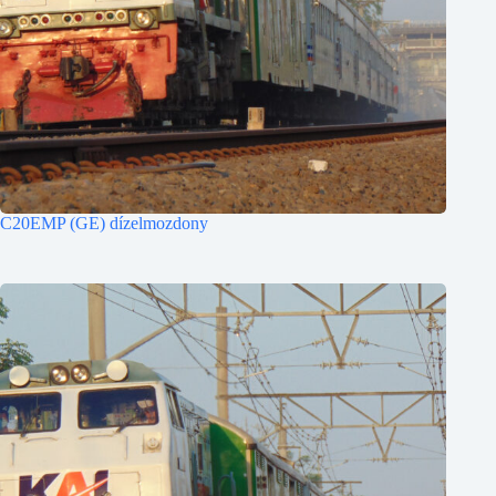
C20EMP (GE) dízelmozdony