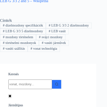
LEB G 3/3 2 and 5 – Wikipédia
Címkék
#
dízelmozdony specifikációk
#
LEB G 3/3 2 dízelmozdony
#
LEB G 3/3 5 dízelmozdony
#
LEB vasút
#
mozdony történelem
#
svájci mozdony
#
történelmi mozdonyok
#
vasúti járművek
#
vasúti szállítás
#
vonat technológia
Keresés
No
results
✖
Járműtípus