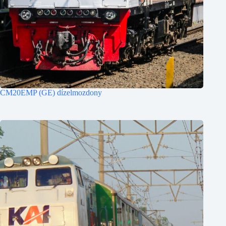
CM20EMP (GE) dízelmozdony