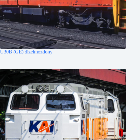
U30B (GE) dízelmozdony