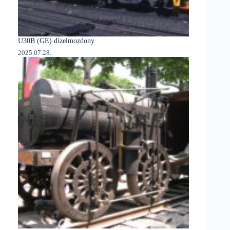
U30B (GE) dízelmozdony
2025.07.28.