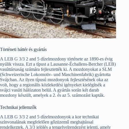
Történeti háttér és gyártás
A LEB G 3/3 2 and 5 dízelmozdony története az 1890-es évig
nyúlik vissza. Ezt a típust a Lausanne-Échallens-Bercher (LEB)
vasúttársaság számára fejlesztették ki. A mozdonyokat a SLM
(Schweizerische Lokomotiv- und Maschinenfabrik) gyártotta
Svájcban. Az ilyen típusú mozdonyok fejlesztésének oka az
volt, hogy a regionális közlekedési igényeket kielégítsék a
svájci vasúti hálózaton belül. A gyártás során két darab
mozdony készült, amelyek a 2. és az 5. számozást kapták.
Technikai jellemzők
A LEB G 3/3 2 and 5 dízelmozdonyok a kor technikai
színvonalának megfelelően gőzüzemű meghajtással
rendelkeztek. A 3/3 jelölés a tengelyelrendezést jelenti, amely