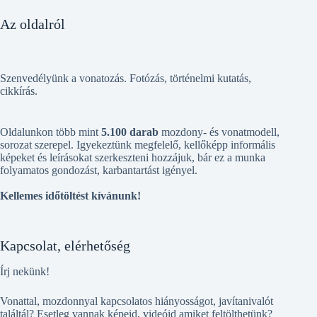
Az oldalról
Szenvedélyünk a vonatozás. Fotózás, történelmi kutatás,
cikkírás.
Oldalunkon több mint
5.100 darab
mozdony- és vonatmodell,
sorozat szerepel. Igyekeztünk megfelelő, kellőképp informális
képeket és leírásokat szerkeszteni hozzájuk, bár ez a munka
folyamatos gondozást, karbantartást igényel.
Kellemes időtöltést kívánunk!
Kapcsolat, elérhetőség
Írj nekünk!
Vonattal, mozdonnyal kapcsolatos hiányosságot, javítanivalót
találtál? Esetleg vannak képeid, videóid amiket feltölthetünk?