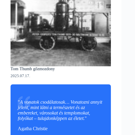
Tom Thumb gőzmozdony
2025.07.17.
"
A vonatok csodálatosak… Vonatozni annyit
jelent, mint látni a természetet és az
embereket, városokat és templomokat,
folyókat – tulajdonképpen az életet.
"
Agatha Christie