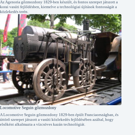
Az Agenoria gőzmozdony 1829-ben készült, és fontos szerepet játszott a
korai vasúti fejlődésben, kiemelve a technológiai újítások fontosságát a
közlekedés terén.
Locomotive Seguin gőzmozdony
A Locomotive Seguin gőzmozdony 1829-ben épült Franciaországban, és
úttörő szerepet játszott a vasúti közlekedés fejlődésében azáltal, hogy
elsőként alkalmazta a vízcsöves kazán technológiát.