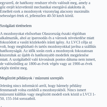
egyszerű, de hatékony rendszer révén valósult meg, amely a
gőz erejét közvetlenül mechanikai energiává alakította át.
Emellett ezek a mozdonyok viszonylag alacsony maximális
sebességet értek el, jellemzően 40-50 km/h körül.
Szolgálati történelem
A mozdonyokat elsősorban Olaszország északi régióiban
alkalmazták, ahol az iparosodás és a városok növekedése miatt
fokozódott a vasúti közlekedés iránti igény. Az LVCI célja az
volt, hogy megbízható és tartós mozdonyokkal javítsa a szállítás
hatékonyságát. Az idők során ezek a mozdonyok fokozatosan
kiszorultak az újabb és hatékonyabb modellek megjelenése
miatt. A szolgálatból való kivonásuk pontos dátuma nem ismert,
de valószínűleg az 1800-as évek végén vagy az 1900-as évek
elején történt meg.
Megőrzött példányok / múzeumi szereplés
Jelenleg nincs információ arról, hogy bármely példány
fennmaradt volna ezekből a mozdonyokból. Nincs ismert
múzeumi kiállítás vagy megőrzött modell ezek közül a LVCI 1-
50, 155-164 sorozatból.