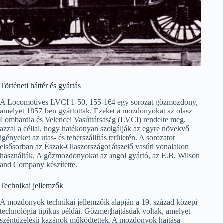
Történeti háttér és gyártás
A Locomotives LVCI 1-50, 155-164 egy sorozat gőzmozdony,
amelyet 1857-ben gyártottak. Ezeket a mozdonyokat az olasz
Lombardia és Velencei Vasúttársaság (LVCI) rendelte meg,
azzal a céllal, hogy hatékonyan szolgálják az egyre növekvő
igényeket az utas- és teherszállítás területén. A sorozatot
elsősorban az Észak-Olaszországot átszelő vasúti vonalakon
használták. A gőzmozdonyokat az angol gyártó, az E.B. Wilson
and Company készítette.
Technikai jellemzők
A mozdonyok technikai jellemzőik alapján a 19. század közepi
technológia tipikus példái. Gőzmeghajtásúak voltak, amelyet
széntüzelésű kazánok működtettek. A mozdonyok hajtása