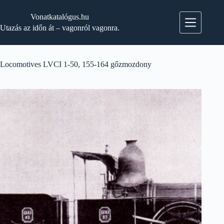
Skip
to
Vonatkatalógus.hu
content
Utazás az időn át – vagonról vagonra.
Locomotives LVCI 1-50, 155-164 gőzmozdony