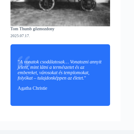
Tom Thumb gőzmozdony
2025.07.17.
"
A vonatok csodálatosak… Vonatozni annyit
jelent, mint látni a természetet és az
embereket, városokat és templomokat,
folyókat – tulajdonképpen az életet.
"
Agatha Christie