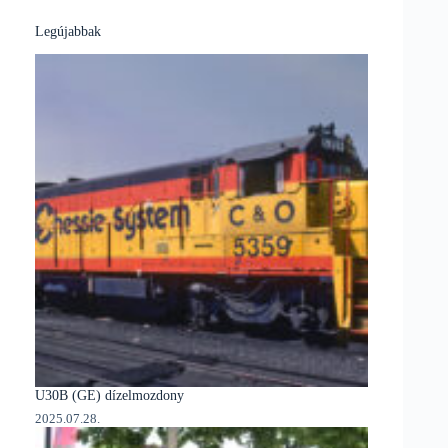
Legújabbak
U30B (GE) dízelmozdony
2025.07.28.