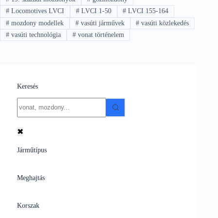
#
Locomotives LVCI
#
LVCI 1-50
#
LVCI 155-164
#
mozdony modellek
#
vasúti járművek
#
vasúti közlekedés
#
vasúti technológia
#
vonat történelem
Keresés
No
results
✖
Járműtípus
Meghajtás
Korszak