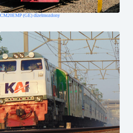
CM20EMP (GE) dízelmozdony