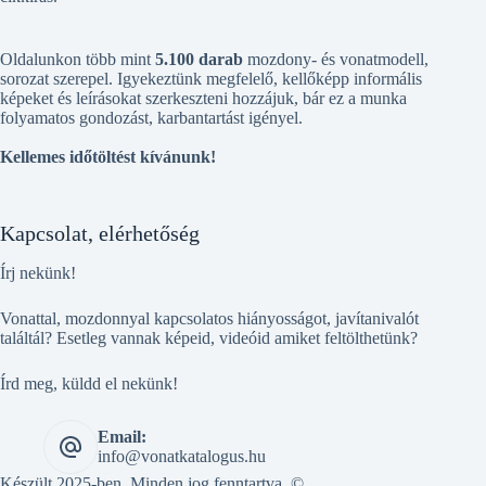
Oldalunkon több mint
5.100 darab
mozdony- és vonatmodell,
sorozat szerepel. Igyekeztünk megfelelő, kellőképp informális
képeket és leírásokat szerkeszteni hozzájuk, bár ez a munka
folyamatos gondozást, karbantartást igényel.
Kellemes időtöltést kívánunk!
Kapcsolat, elérhetőség
Írj nekünk!
Vonattal, mozdonnyal kapcsolatos hiányosságot, javítanivalót
találtál? Esetleg vannak képeid, videóid amiket feltölthetünk?
Írd meg, küldd el nekünk!
Email:
info@vonatkatalogus.hu
Készült 2025-ben. Minden jog fenntartva. ©