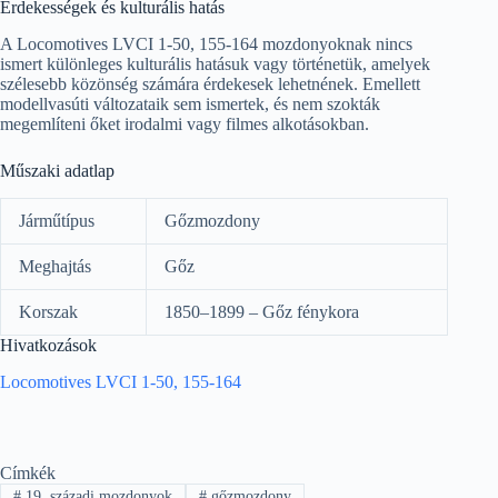
Érdekességek és kulturális hatás
A Locomotives LVCI 1-50, 155-164 mozdonyoknak nincs
ismert különleges kulturális hatásuk vagy történetük, amelyek
szélesebb közönség számára érdekesek lehetnének. Emellett
modellvasúti változataik sem ismertek, és nem szokták
megemlíteni őket irodalmi vagy filmes alkotásokban.
Műszaki adatlap
Járműtípus
Gőzmozdony
Meghajtás
Gőz
Korszak
1850–1899 – Gőz fénykora
Hivatkozások
Locomotives LVCI 1-50, 155-164
Címkék
#
19. századi mozdonyok
#
gőzmozdony