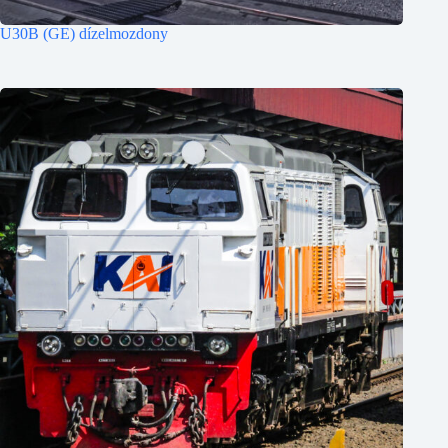
U30B (GE) dízelmozdony