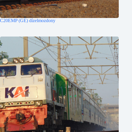
C20EMP (GE) dízelmozdony