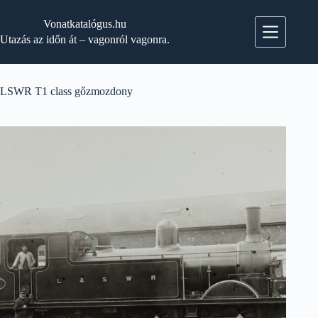
Skip
to
Vonatkatalógus.hu
content
Utazás az időn át – vagonról vagonra.
LSWR T1 class gőzmozdony