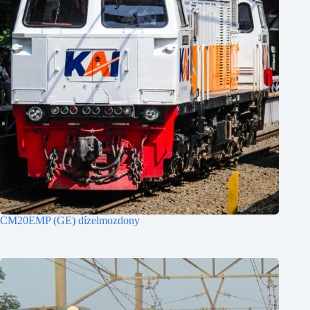
CM20EMP (GE) dízelmozdony