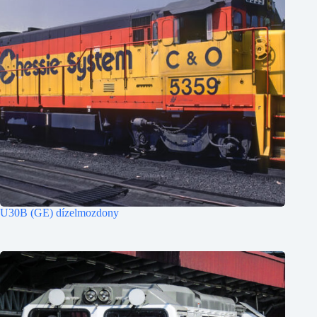
U30B (GE) dízelmozdony