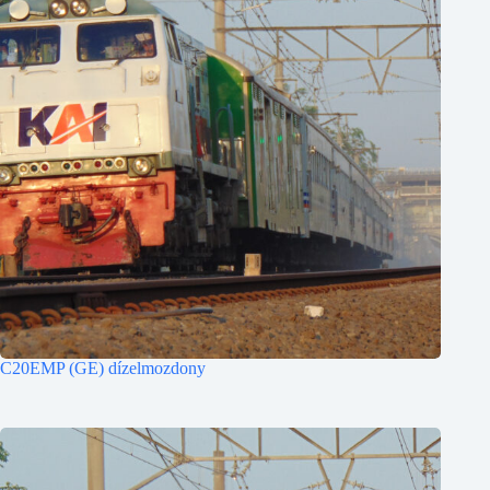
C20EMP (GE) dízelmozdony