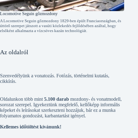
Locomotive Seguin gőzmozdony
A Locomotive Seguin gőzmozdony 1829-ben épült Franciaországban, és
úttörő szerepet játszott a vasúti közlekedés fejlődésében azáltal, hogy
elsőként alkalmazta a vízcsöves kazán technológiát.
Az oldalról
Szenvedélyünk a vonatozás. Fotózás, történelmi kutatás,
cikkírás.
Oldalunkon több mint
5.100 darab
mozdony- és vonatmodell,
sorozat szerepel. Igyekeztünk megfelelő, kellőképp informális
képeket és leírásokat szerkeszteni hozzájuk, bár ez a munka
folyamatos gondozást, karbantartást igényel.
Kellemes időtöltést kívánunk!