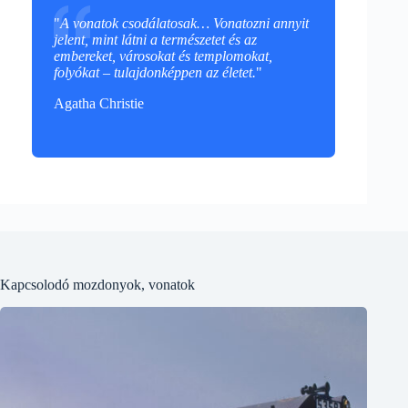
"
A vonatok csodálatosak… Vonatozni annyit
jelent, mint látni a természetet és az
embereket, városokat és templomokat,
folyókat – tulajdonképpen az életet.
"
Agatha Christie
Kapcsolodó mozdonyok, vonatok