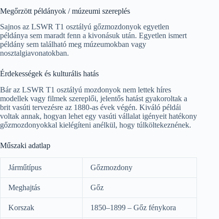
Megőrzött példányok / múzeumi szereplés
Sajnos az LSWR T1 osztályú gőzmozdonyok egyetlen
példánya sem maradt fenn a kivonásuk után. Egyetlen ismert
példány sem található meg múzeumokban vagy
nosztalgiavonatokban.
Érdekességek és kulturális hatás
Bár az LSWR T1 osztályú mozdonyok nem lettek híres
modellek vagy filmek szereplői, jelentős hatást gyakoroltak a
brit vasúti tervezésre az 1880-as évek végén. Kiváló példái
voltak annak, hogyan lehet egy vasúti vállalat igényeit hatékony
gőzmozdonyokkal kielégíteni anélkül, hogy túlköltekeznének.
Műszaki adatlap
Járműtípus
Gőzmozdony
Meghajtás
Gőz
Korszak
1850–1899 – Gőz fénykora