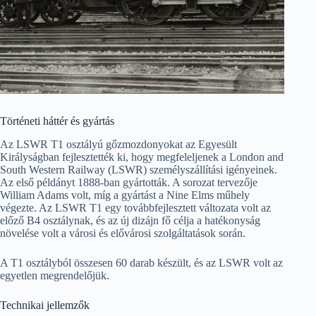
Történeti háttér és gyártás
Az LSWR T1 osztályú gőzmozdonyokat az Egyesült
Királyságban fejlesztették ki, hogy megfeleljenek a London and
South Western Railway (LSWR) személyszállítási igényeinek.
Az első példányt 1888-ban gyártották. A sorozat tervezője
William Adams volt, míg a gyártást a Nine Elms műhely
végezte. Az LSWR T1 egy továbbfejlesztett változata volt az
előző B4 osztálynak, és az új dizájn fő célja a hatékonyság
növelése volt a városi és elővárosi szolgáltatások során.
A T1 osztályból összesen 60 darab készült, és az LSWR volt az
egyetlen megrendelőjük.
Technikai jellemzők