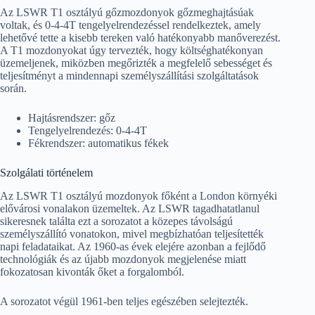
Az LSWR T1 osztályú gőzmozdonyok gőzmeghajtásúak
voltak, és 0-4-4T tengelyelrendezéssel rendelkeztek, amely
lehetővé tette a kisebb tereken való hatékonyabb manőverezést.
A T1 mozdonyokat úgy tervezték, hogy költséghatékonyan
üzemeljenek, miközben megőrizték a megfelelő sebességet és
teljesítményt a mindennapi személyszállítási szolgáltatások
során.
Hajtásrendszer: gőz
Tengelyelrendezés: 0-4-4T
Fékrendszer: automatikus fékek
Szolgálati történelem
Az LSWR T1 osztályú mozdonyok főként a London környéki
elővárosi vonalakon üzemeltek. Az LSWR tagadhatatlanul
sikeresnek találta ezt a sorozatot a közepes távolságú
személyszállító vonatokon, mivel megbízhatóan teljesítették
napi feladataikat. Az 1960-as évek elejére azonban a fejlődő
technológiák és az újabb mozdonyok megjelenése miatt
fokozatosan kivonták őket a forgalomból.
A sorozatot végül 1961-ben teljes egészében selejtezték.