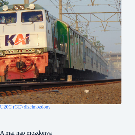
U20C (GE) dízelmozdony
A mai nap mozdonya