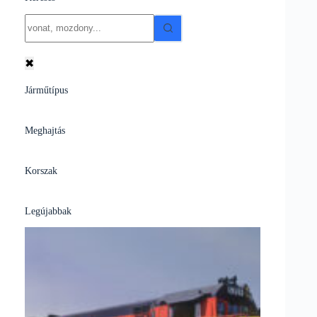
No
results
✖
Járműtípus
Meghajtás
Korszak
Legújabbak