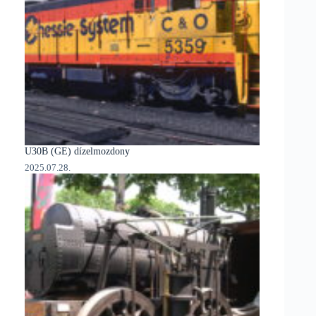
U30B (GE) dízelmozdony
2025.07.28.