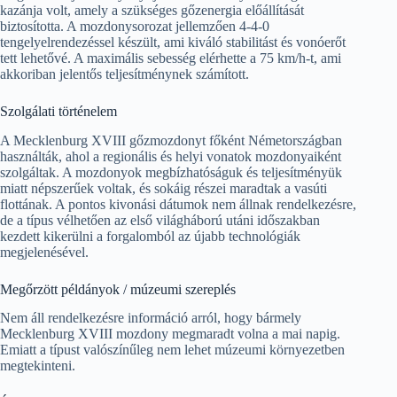
kazánja volt, amely a szükséges gőzenergia előállítását
biztosította. A mozdonysorozat jellemzően 4-4-0
tengelyelrendezéssel készült, ami kiváló stabilitást és vonóerőt
tett lehetővé. A maximális sebesség elérhette a 75 km/h-t, ami
akkoriban jelentős teljesítménynek számított.
Szolgálati történelem
A Mecklenburg XVIII gőzmozdonyt főként Németországban
használták, ahol a regionális és helyi vonatok mozdonyaiként
szolgáltak. A mozdonyok megbízhatóságuk és teljesítményük
miatt népszerűek voltak, és sokáig részei maradtak a vasúti
flottának. A pontos kivonási dátumok nem állnak rendelkezésre,
de a típus vélhetően az első világháború utáni időszakban
kezdett kikerülni a forgalomból az újabb technológiák
megjelenésével.
Megőrzött példányok / múzeumi szereplés
Nem áll rendelkezésre információ arról, hogy bármely
Mecklenburg XVIII mozdony megmaradt volna a mai napig.
Emiatt a típust valószínűleg nem lehet múzeumi környezetben
megtekinteni.