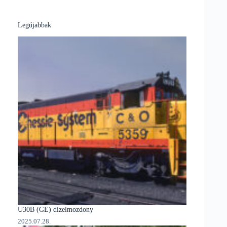
Legújabbak
U30B (GE) dízelmozdony
2025.07.28.