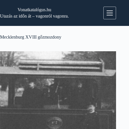
Skip
to
Vonatkatalógus.hu
content
Utazás az időn át – vagonról vagonra.
Mecklenburg XVIII gőzmozdony