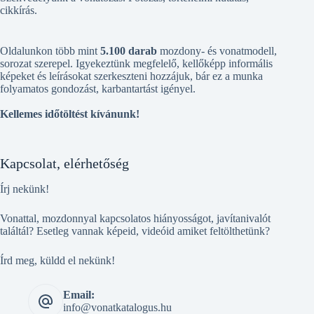
cikkírás.
Oldalunkon több mint
5.100 darab
mozdony- és vonatmodell,
sorozat szerepel. Igyekeztünk megfelelő, kellőképp informális
képeket és leírásokat szerkeszteni hozzájuk, bár ez a munka
folyamatos gondozást, karbantartást igényel.
Kellemes időtöltést kívánunk!
Kapcsolat, elérhetőség
Írj nekünk!
Vonattal, mozdonnyal kapcsolatos hiányosságot, javítanivalót
találtál? Esetleg vannak képeid, videóid amiket feltölthetünk?
Írd meg, küldd el nekünk!
Email:
info@vonatkatalogus.hu