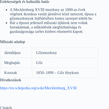
Érdekességek és kulturális hatás
A Mecklenburg XVIII mozdony az 1800-as évek
végének ikonikus vasúti járművei közé tartozott, típusa a
gőzmozdonyok fejlődésében fontos szerepet töltött be.
Bár a típusra jellemző műszaki újítások nem voltak
forradalmiak, a működésük megbízhatósága és
gazdaságossága széles körben elismerést kapott.
Műszaki adatlap
Járműtípus
Gőzmozdony
Meghajtás
Gőz
Korszak
1850–1899 – Gőz fénykora
Hivatkozások
https://en.wikipedia.org/wiki/Mecklenburg_XVIII
Címkék