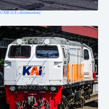
U30B (GE) dízelmozdony