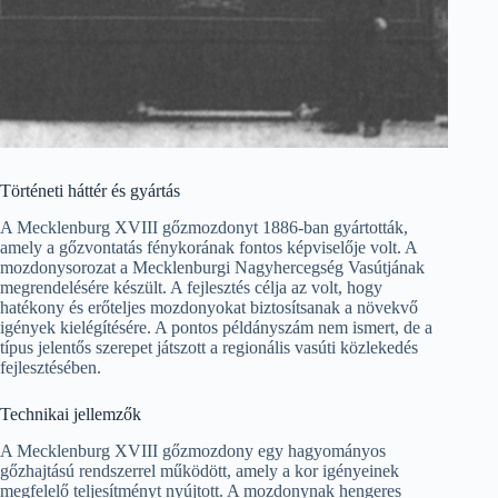
Történeti háttér és gyártás
A Mecklenburg XVIII gőzmozdonyt 1886-ban gyártották,
amely a gőzvontatás fénykorának fontos képviselője volt. A
mozdonysorozat a Mecklenburgi Nagyhercegség Vasútjának
megrendelésére készült. A fejlesztés célja az volt, hogy
hatékony és erőteljes mozdonyokat biztosítsanak a növekvő
igények kielégítésére. A pontos példányszám nem ismert, de a
típus jelentős szerepet játszott a regionális vasúti közlekedés
fejlesztésében.
Technikai jellemzők
A Mecklenburg XVIII gőzmozdony egy hagyományos
gőzhajtású rendszerrel működött, amely a kor igényeinek
megfelelő teljesítményt nyújtott. A mozdonynak hengeres