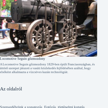
Locomotive Seguin gőzmozdony
A Locomotive Seguin gőzmozdony 1829-ben épült Franciaországban, és
úttörő szerepet játszott a vasúti közlekedés fejlődésében azáltal, hogy
elsőként alkalmazta a vízcsöves kazán technológiát.
Az oldalról
Szenvedélyünk a vonatozás. Fotózás, történelmi kutatás,