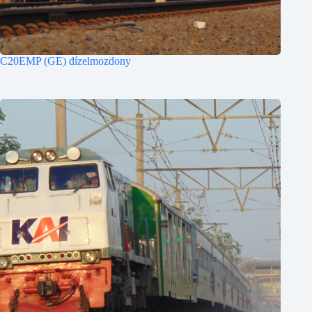
C20EMP (GE) dízelmozdony