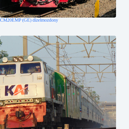
CM20EMP (GE) dízelmozdony