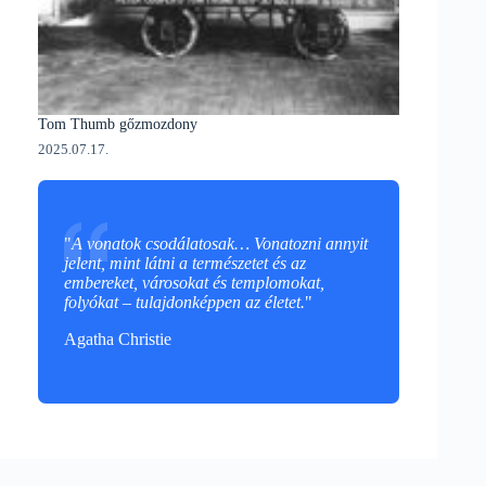
Tom Thumb gőzmozdony
2025.07.17.
"
A vonatok csodálatosak… Vonatozni annyit
jelent, mint látni a természetet és az
embereket, városokat és templomokat,
folyókat – tulajdonképpen az életet.
"
Agatha Christie