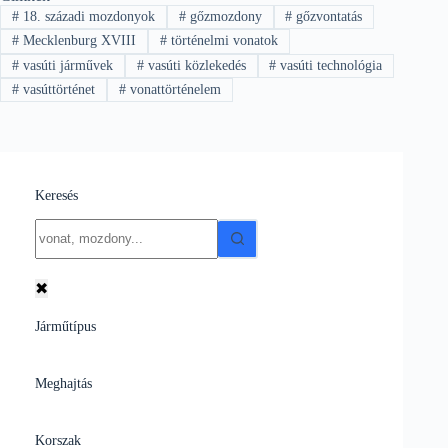
#
18. századi mozdonyok
#
gőzmozdony
#
gőzvontatás
#
Mecklenburg XVIII
#
történelmi vonatok
#
vasúti járművek
#
vasúti közlekedés
#
vasúti technológia
#
vasúttörténet
#
vonattörténelem
Keresés
No
results
✖
Járműtípus
Meghajtás
Korszak