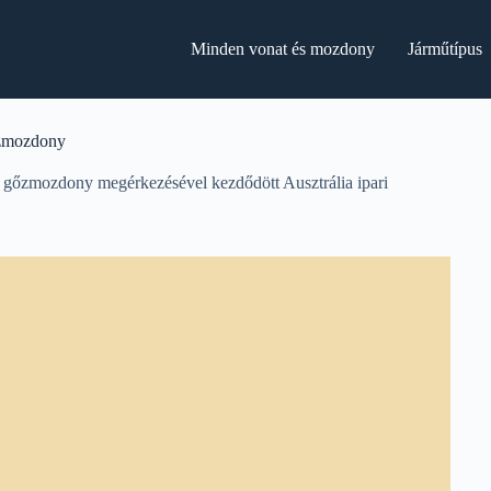
Minden vonat és mozdony
Járműtípus
őzmozdony
zmozdony megérkezésével kezdődött Ausztrália ipari