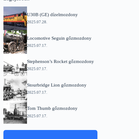
U30B (GE) dízelmozdony
2025.07.28.
Locomotive Seguin gőzmozdony
2025.07.17.
Stephenson’s Rocket gőzmozdony
2025.07.17.
Stourbridge Lion gőzmozdony
2025.07.17.
Tom Thumb gőzmozdony
2025.07.17.