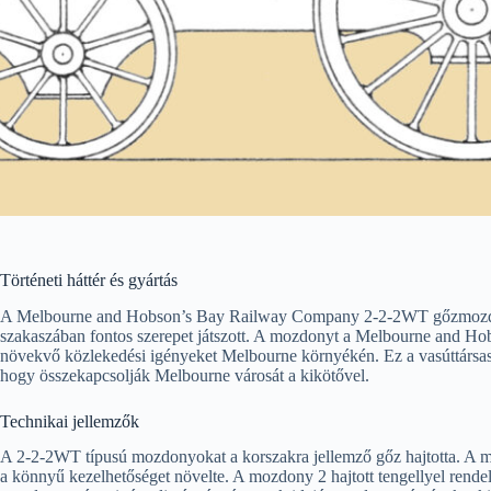
Történeti háttér és gyártás
A Melbourne and Hobson’s Bay Railway Company 2-2-2WT gőzmozdony 1
szakaszában fontos szerepet játszott. A mozdonyt a Melbourne and H
növekvő közlekedési igényeket Melbourne környékén. Ez a vasúttársaság
hogy összekapcsolják Melbourne városát a kikötővel.
Technikai jellemzők
A 2-2-2WT típusú mozdonyokat a korszakra jellemző gőz hajtotta. A mo
a könnyű kezelhetőséget növelte. A mozdony 2 hajtott tengellyel rendelk