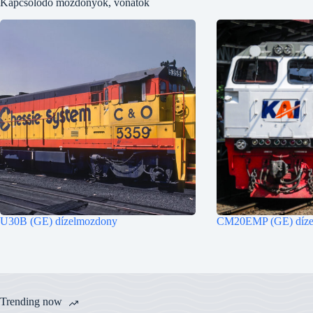
Kapcsolodó mozdonyok, vonatok
U30B (GE) dízelmozdony
CM20EMP (GE) díze
Trending now