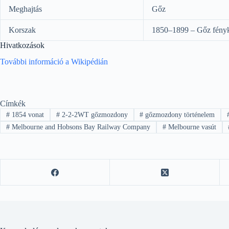
Meghajtás
Gőz
Korszak
1850–1899 – Gőz fény
Hivatkozások
További információ a Wikipédián
Címkék
#
1854 vonat
#
2-2-2WT gőzmozdony
#
gőzmozdony történelem
#
Melbourne and Hobsons Bay Railway Company
#
Melbourne vasút