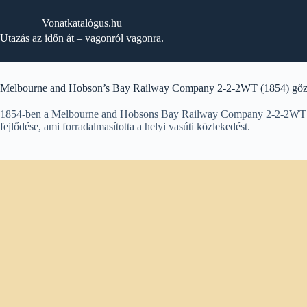
Skip
to
Vonatkatalógus.hu
content
Utazás az időn át – vagonról vagonra.
Melbourne and Hobson’s Bay Railway Company 2-2-2WT (1854) g
1854-ben a Melbourne and Hobsons Bay Railway Company 2-2-2WT gő
fejlődése, ami forradalmasította a helyi vasúti közlekedést.