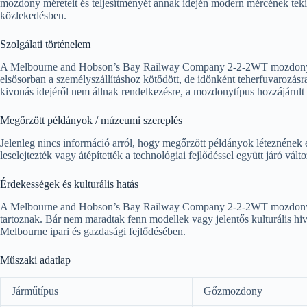
mozdony méreteit és teljesítményét annak idején modern mércének tekinte
közlekedésben.
Szolgálati történelem
A Melbourne and Hobson’s Bay Railway Company 2-2-2WT mozdonyai
elsősorban a személyszállításhoz kötődött, de időnként teherfuvarozásr
kivonás idejéről nem állnak rendelkezésre, a mozdonytípus hozzájárult a
Megőrzött példányok / múzeumi szereplés
Jelenleg nincs információ arról, hogy megőrzött példányok léteznének
leselejtezték vagy átépítették a technológiai fejlődéssel együtt járó vált
Érdekességek és kulturális hatás
A Melbourne and Hobson’s Bay Railway Company 2-2-2WT mozdonyai a 
tartoznak. Bár nem maradtak fenn modellek vagy jelentős kulturális hi
Melbourne ipari és gazdasági fejlődésében.
Műszaki adatlap
Járműtípus
Gőzmozdony