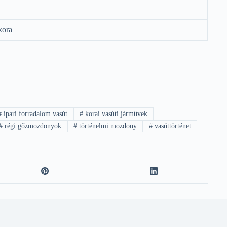
kora
#
ipari forradalom vasút
#
korai vasúti járművek
#
régi gőzmozdonyok
#
történelmi mozdony
#
vasúttörténet