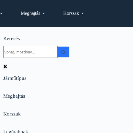
Meghajtás
Korszak
Keresés
No
results
✖
Járműtípus
Meghajtás
Korszak
Legújabbak