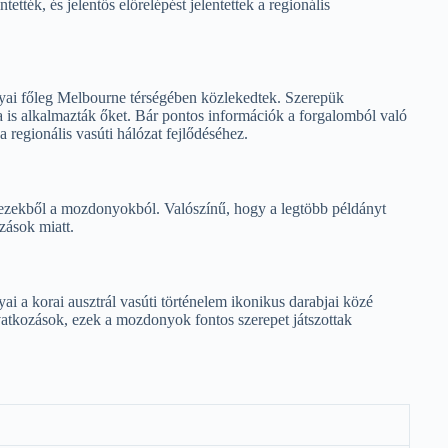
tték, és jelentős előrelépést jelentettek a regionális
 főleg Melbourne térségében közlekedtek. Szerepük
a is alkalmazták őket. Bár pontos információk a forgalomból való
 regionális vasúti hálózat fejlődéséhez.
 ezekből a mozdonyokból. Valószínű, hogy a legtöbb példányt
ozások miatt.
korai ausztrál vasúti történelem ikonikus darabjai közé
vatkozások, ezek a mozdonyok fontos szerepet játszottak