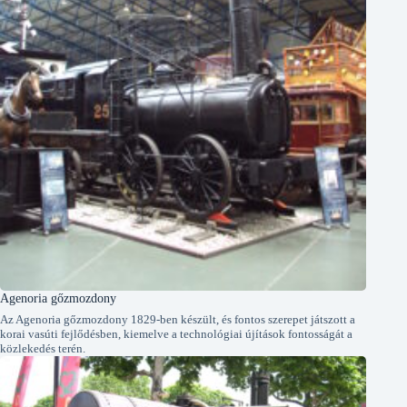
Agenoria gőzmozdony
Az Agenoria gőzmozdony 1829-ben készült, és fontos szerepet játszott a
korai vasúti fejlődésben, kiemelve a technológiai újítások fontosságát a
közlekedés terén.