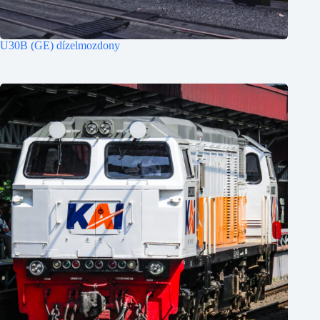
U30B (GE) dízelmozdony