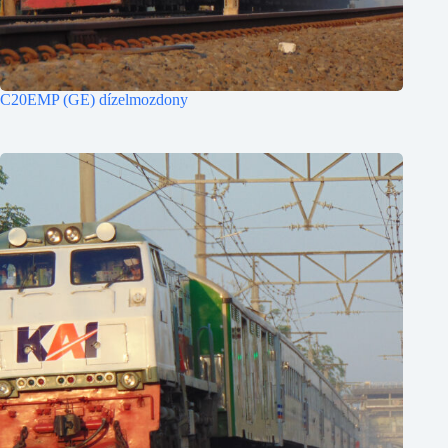
C20EMP (GE) dízelmozdony