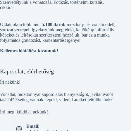
Szenvedélyünk a vonatozás. Fotózás, történelmi kutatás,
cikkírás.
Oldalunkon több mint
5.100 darab
mozdony- és vonatmodell,
sorozat szerepel. Igyekeztünk megfelelő, kellőképp informális
képeket és leírásokat szerkeszteni hozzájuk, bár ez a munka
folyamatos gondozást, karbantartást igényel.
Kellemes időtöltést kívánunk!
Kapcsolat, elérhetőség
Írj nekünk!
Vonattal, mozdonnyal kapcsolatos hiányosságot, javítanivalót
találtál? Esetleg vannak képeid, videóid amiket feltölthetünk?
Írd meg, küldd el nekünk!
Email: