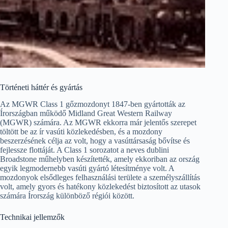
Történeti háttér és gyártás
Az MGWR Class 1 gőzmozdonyt 1847-ben gyártották az
Írországban működő Midland Great Western Railway
(MGWR) számára. Az MGWR ekkorra már jelentős szerepet
töltött be az ír vasúti közlekedésben, és a mozdony
beszerzésének célja az volt, hogy a vasúttársaság bővítse és
fejlessze flottáját. A Class 1 sorozatot a neves dublini
Broadstone műhelyben készítették, amely ekkoriban az ország
egyik legmodernebb vasúti gyártó létesítménye volt. A
mozdonyok elsődleges felhasználási területe a személyszállítás
volt, amely gyors és hatékony közlekedést biztosított az utasok
számára Írország különböző régiói között.
Technikai jellemzők