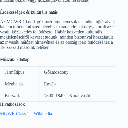
múzeumokban vagy nosztalgiavonatok részeként.
Érdekességek és kulturális hatás
Az MGWR Class 1 gőzmozdony nemcsak technikai újításaival,
hanem történelmi szerepével is maradandó hatást gyakorolt az ír
vasúti közlekedés fejlődésére. Habár közvetlen kulturális
megjelenésekről keveset tudunk, minden bizonnyal hozzájárult
az ír vasúti hálózat hírnevéhez és az ország ipari fejlődéséhez a
19. század második felében.
Műszaki adatlap
Járműtípus
Gőzmozdony
Meghajtás
Egyéb
Korszak
1800–1849 – Korai vasút
Hivatkozások
MGWR Class 1 – Wikipedia