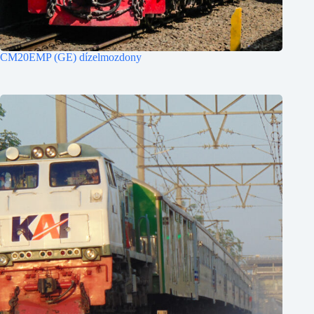
CM20EMP (GE) dízelmozdony