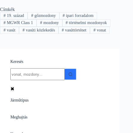
Címkék
#
19. század
#
gőzmozdony
#
ipari forradalom
#
MGWR Class 1
#
mozdony
#
történelmi mozdonyok
#
vasút
#
vasúti közlekedés
#
vasúttörténet
#
vonat
Keresés
No
results
✖
Járműtípus
Meghajtás