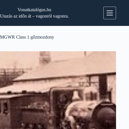
Skip
to
Vonatkatalógus.hu
content
Utazás az időn át – vagonról vagonra.
MGWR Class 1 gőzmozdony