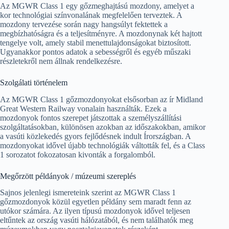
Az MGWR Class 1 egy gőzmeghajtású mozdony, amelyet a
kor technológiai színvonalának megfelelően terveztek. A
mozdony tervezése során nagy hangsúlyt fektettek a
megbízhatóságra és a teljesítményre. A mozdonynak két hajtott
tengelye volt, amely stabil menettulajdonságokat biztosított.
Ugyanakkor pontos adatok a sebességről és egyéb műszaki
részletekről nem állnak rendelkezésre.
Szolgálati történelem
Az MGWR Class 1 gőzmozdonyokat elsősorban az ír Midland
Great Western Railway vonalain használták. Ezek a
mozdonyok fontos szerepet játszottak a személyszállítási
szolgáltatásokban, különösen azokban az időszakokban, amikor
a vasúti közlekedés gyors fejlődésnek indult Írországban. A
mozdonyokat idővel újabb technológiák váltották fel, és a Class
1 sorozatot fokozatosan kivonták a forgalomból.
Megőrzött példányok / múzeumi szereplés
Sajnos jelenlegi ismereteink szerint az MGWR Class 1
gőzmozdonyok közül egyetlen példány sem maradt fenn az
utókor számára. Az ilyen típusú mozdonyok idővel teljesen
eltűntek az ország vasúti hálózatából, és nem találhatók meg