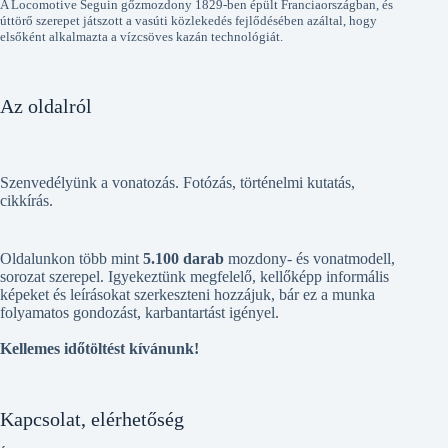
A Locomotive Seguin gőzmozdony 1829-ben épült Franciaországban, és
úttörő szerepet játszott a vasúti közlekedés fejlődésében azáltal, hogy
elsőként alkalmazta a vízcsöves kazán technológiát.
Az oldalról
Szenvedélyünk a vonatozás. Fotózás, történelmi kutatás,
cikkírás.
Oldalunkon több mint
5.100 darab
mozdony- és vonatmodell,
sorozat szerepel. Igyekeztünk megfelelő, kellőképp informális
képeket és leírásokat szerkeszteni hozzájuk, bár ez a munka
folyamatos gondozást, karbantartást igényel.
Kellemes időtöltést kívánunk!
Kapcsolat, elérhetőség