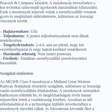
Peacock & Company készített. A mozdonyok tervezésekor a
kor technikai színvonalát igyekeztek maximálisan kihasználni.
Ezek a mozdonyok képesek voltak a személyszállító vonatok
gyors és megbízható működtetésére, különösen az írországi
viszonyok között.
–
Hajtásrendszer
: Gőz
–
Teljesítmény
: A pontos teljesítményadatok nem állnak
rendelkezésre.
–
Tengelyelrendezés
: 2-4-0, ami azt jelenti, hogy két
vezetőkerékpárral és négy hajtott kerékkel rendelkezett.
–
Maximális sebesség
: Nem ismert pontosan.
–
Férőhely
: Általában személyszállító szerelvényekhez
használták.
Szolgálati történelem
Az MGWR Class 9 mozdonyai a Midland Great Western
Railway flottájának részeként szolgáltak, különösen az írországi
vasúti személyszállítási feladatokban. A mozdonyok szerepüket
hatékonyan töltötték be, és megbízhatóságuk révén hamar
népszerűek lettek a vasúttársaság körében. Azonban az idő
előrehaladtával és a technológiai fejlődés következtében a
mozdonyok elavulttá váltak, és fokozatosan kivonták őket a