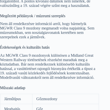
forgalomból. A pontos kivonási dátumok nem ismertek, de
valószínűleg a 19. század végére szűnt meg a használatuk.
Megőrzött példányok / múzeumi szereplés
Nem áll rendelkezésre információ arról, hogy bármelyik
MGWR Class 9 mozdony megmaradt volna napjainkig. Sem
múzeumokban, sem nosztalgiavonatok keretében nem
szerepelnek ezek a járművek.
Érdekességek és kulturális hatás
Az MGWR Class 9 mozdonyok különösen a Midland Great
Western Railway történetének részeként maradtak meg a
köztudatban. Bár nem rendelkeznek különösebb kulturális
hatással, a vasúttörténet rajongói bizonyára értékelik a típust a
19. századi vasúti közlekedés fejlődésének kontextusában.
Modellvasúti változatokról nem áll rendelkezésre információ.
Műszaki adatlap
Járműtípus
Gőzmozdony
Meghajtás
Gőz