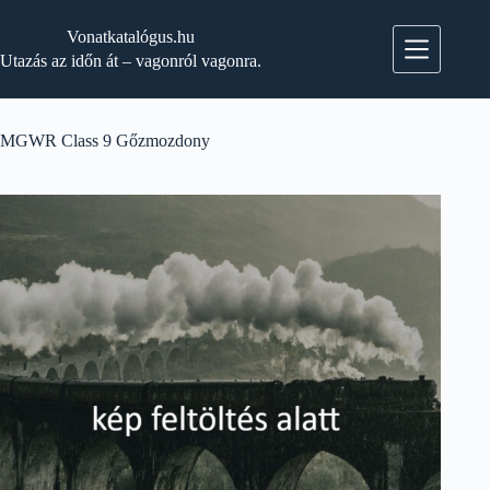
Skip
to
Vonatkatalógus.hu
content
Utazás az időn át – vagonról vagonra.
MGWR Class 9 Gőzmozdony