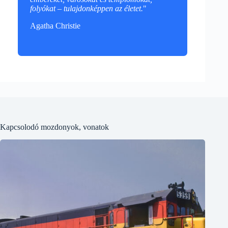
folyókat – tulajdonképpen az életet.
"
Agatha Christie
Kapcsolodó mozdonyok, vonatok