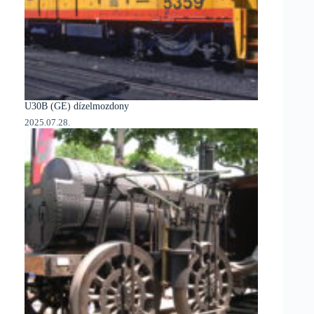
U30B (GE) dízelmozdony
2025.07.28.