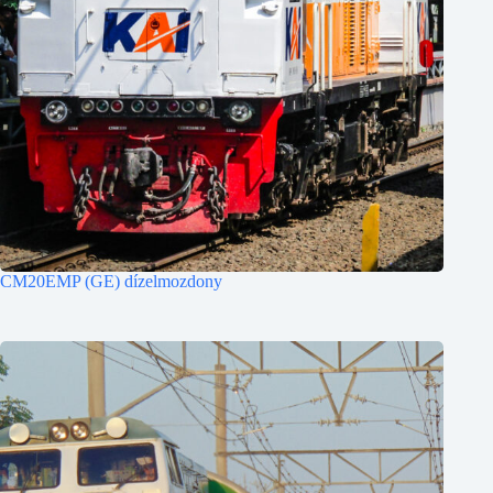
CM20EMP (GE) dízelmozdony