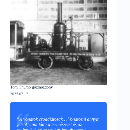
Tom Thumb gőzmozdony
2025.07.17.
"
A vonatok csodálatosak… Vonatozni annyit
jelent, mint látni a természetet és az
embereket, városokat és templomokat,