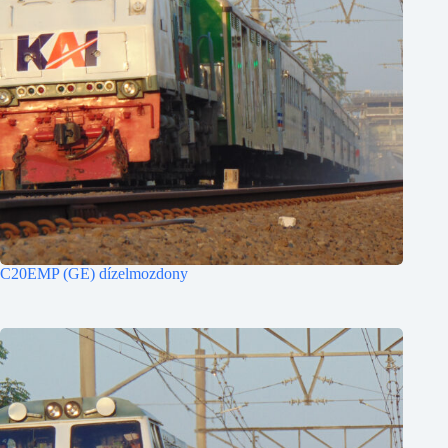
C20EMP (GE) dízelmozdony