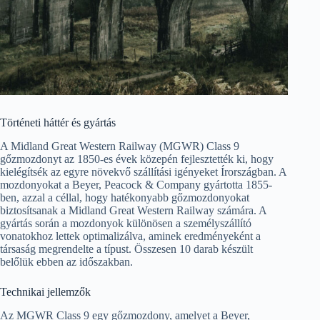
Történeti háttér és gyártás
A Midland Great Western Railway (MGWR) Class 9
gőzmozdonyt az 1850-es évek közepén fejlesztették ki, hogy
kielégítsék az egyre növekvő szállítási igényeket Írországban. A
mozdonyokat a Beyer, Peacock & Company gyártotta 1855-
ben, azzal a céllal, hogy hatékonyabb gőzmozdonyokat
biztosítsanak a Midland Great Western Railway számára. A
gyártás során a mozdonyok különösen a személyszállító
vonatokhoz lettek optimalizálva, aminek eredményeként a
társaság megrendelte a típust. Összesen 10 darab készült
belőlük ebben az időszakban.
Technikai jellemzők
Az MGWR Class 9 egy gőzmozdony, amelyet a Beyer,