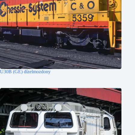
U30B (GE) dízelmozdony