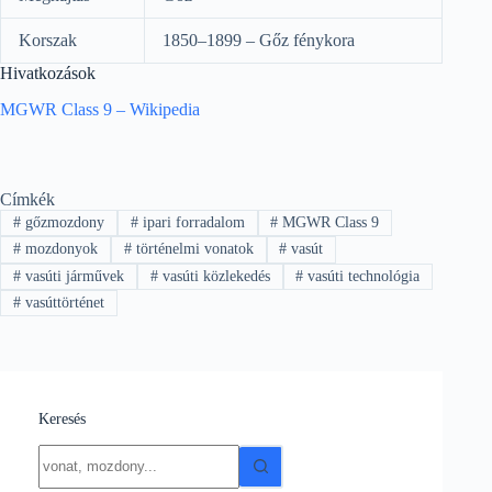
Korszak
1850–1899 – Gőz fénykora
Hivatkozások
MGWR Class 9 – Wikipedia
Címkék
#
gőzmozdony
#
ipari forradalom
#
MGWR Class 9
#
mozdonyok
#
történelmi vonatok
#
vasút
#
vasúti járművek
#
vasúti közlekedés
#
vasúti technológia
#
vasúttörténet
Keresés
No
results