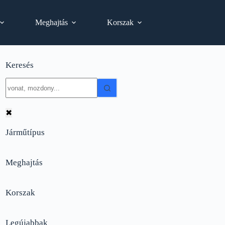
Meghajtás
Korszak
Keresés
No
results
✖
Járműtípus
Meghajtás
Korszak
Legújabbak