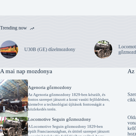
Trending now
Locomot
U30B (GE) dízelmozdony
gőzmozd
A mai nap mozdonya
Az 
Agenoria gőzmozdony
Szen
Az Agenoria gőzmozdony 1829-ben készült, és
fontos szerepet játszott a korai vasúti fejlődésben,
cikk
kiemelve a technológiai újítások fontosságát a
közlekedés terén.
Old
Locomotive Seguin gőzmozdony
vona
A Locomotive Seguin gőzmozdony 1829-ben
kell
épült Franciaországban, és úttörő szerepet játszott
hozz