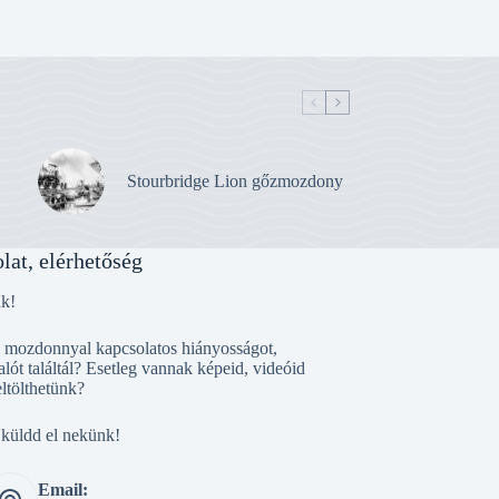
Stourbridge Lion gőzmozdony
lat, elérhetőség
nk!
, mozdonnyal kapcsolatos hiányosságot,
alót találtál? Esetleg vannak képeid, videóid
eltölthetünk?
 küldd el nekünk!
Email: