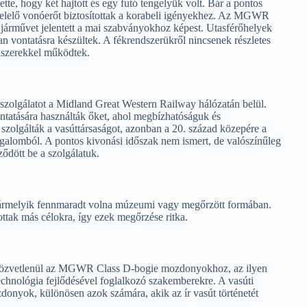
te, hogy két hajtott és egy futó tengelyük volt. Bár a pontos
elelő vonóerőt biztosítottak a korabeli igényekhez. Az MGWR
járművet jelentett a mai szabványokhoz képest. Utasférőhelyek
n vontatásra készültek. A fékrendszerükről nincsenek részletes
dszerekkel működtek.
zolgálatot a Midland Great Western Railway hálózatán belül.
ntatására használták őket, ahol megbízhatóságuk és
szolgálták a vasúttársaságot, azonban a 20. század közepére a
rgalomból. A pontos kivonási időszak nem ismert, de valószínűleg
ődött be a szolgálatuk.
rmelyik fennmaradt volna múzeumi vagy megőrzött formában.
ttak más célokra, így ezek megőrzése ritka.
 közvetlenül az MGWR Class D-bogie mozdonyokhoz, az ilyen
chnológia fejlődésével foglalkozó szakemberekre. A vasúti
donyok, különösen azok számára, akik az ír vasút történetét