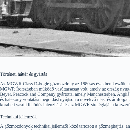
Történeti háttér és gyártás
Az MGWR Class D-bogie gőzmozdony az 1880-as években készült, a 
MGWR Írországban működő vasúttársaság volt, amely az ország nyugati
Beyer, Peacock and Company gyártotta, amely Manchesterben, Angliában 
és hatékony vontatási megoldást nyújtson a növekvő utas- és áruforgal
korabeli vasúti fejlődés intenzitását és az MGWR stratégiáját a korszerű
Technikai jellemzők
A gőzmozdonyok technikai jellemzői közé tartozott a gőzmeghajtás, ame