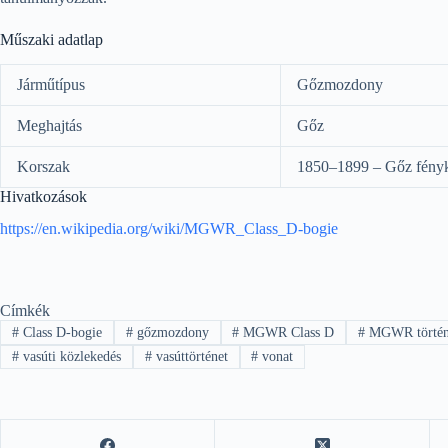
Műszaki adatlap
Járműtípus
Gőzmozdony
Meghajtás
Gőz
Korszak
1850–1899 – Gőz fény
Hivatkozások
https://en.wikipedia.org/wiki/MGWR_Class_D-bogie
Címkék
#
Class D-bogie
#
gőzmozdony
#
MGWR Class D
#
MGWR történ
#
vasúti közlekedés
#
vasúttörténet
#
vonat