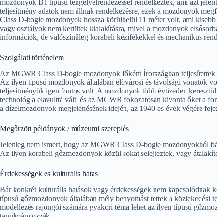
mozdonyok B1 típusú tengelyelrendezéssel rendelkeztek, ami azt jelentet
teljesítmény adatok nem állnak rendelkezésre, ezek a mozdonyok megf
Class D-bogie mozdonyok hossza körülbelül 11 méter volt, ami kisebb 
vagy osztályok nem kerültek kialakításra, mivel a mozdonyok elsősorba
információk, de valószínűleg korabeli kézifékekkel és mechanikus ren
Szolgálati történelem
Az MGWR Class D-bogie mozdonyok főként Írországban teljesítettek s
Az ilyen típusú mozdonyok általában elővárosi és távolsági vonatok vo
teljesítményük igen fontos volt. A mozdonyok több évtizeden keresztül 
technológia elavulttá vált, és az MGWR fokozatosan kivonta őket a fo
a dízelmozdonyok megjelenésének idején, az 1940-es évek végére fejez
Megőrzött példányok / múzeumi szereplés
Jelenleg nem ismert, hogy az MGWR Class D-bogie mozdonyokból bá
Az ilyen korabeli gőzmozdonyok közül sokat selejteztek, vagy átalakíto
Érdekességek és kulturális hatás
Bár konkrét kulturális hatások vagy érdekességek nem kapcsolódnak
típusú gőzmozdonyok általában mély benyomást tettek a közlekedési te
modellezés rajongói számára gyakori téma lehet az ilyen típusú gőzmoz
tanulmányozzák.