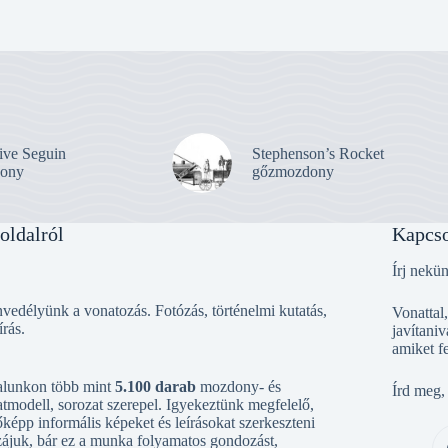
ive Seguin
Stephenson’s Rocket
ony
gőzmozdony
oldalról
Kapcso
Írj nekü
vedélyünk a vonatozás. Fotózás, történelmi kutatás,
Vonattal
írás.
javítaniv
amiket f
alunkon több mint
5.100 darab
mozdony- és
Írd meg,
tmodell, sorozat szerepel. Igyekeztünk megfelelő,
őképp informális képeket és leírásokat szerkeszteni
ájuk, bár ez a munka folyamatos gondozást,