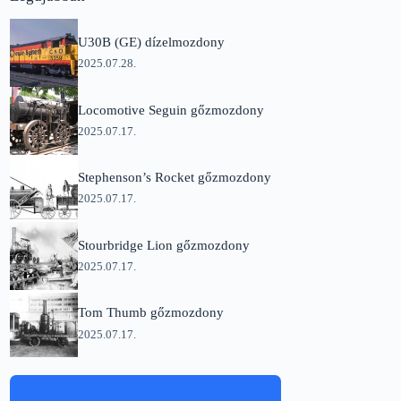
U30B (GE) dízelmozdony
2025.07.28.
Locomotive Seguin gőzmozdony
2025.07.17.
Stephenson’s Rocket gőzmozdony
2025.07.17.
Stourbridge Lion gőzmozdony
2025.07.17.
Tom Thumb gőzmozdony
2025.07.17.