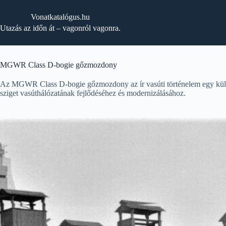
Skip
to
Vonatkatalógus.hu
content
Utazás az időn át – vagonról vagonra.
MGWR Class D-bogie gőzmozdony
Az MGWR Class D-bogie gőzmozdony az ír vasúti történelem egy különl
sziget vasúthálózatának fejlődéséhez és modernizálásához.