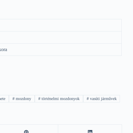
kora
ete
#
mozdony
#
történelmi mozdonyok
#
vasúti járművek