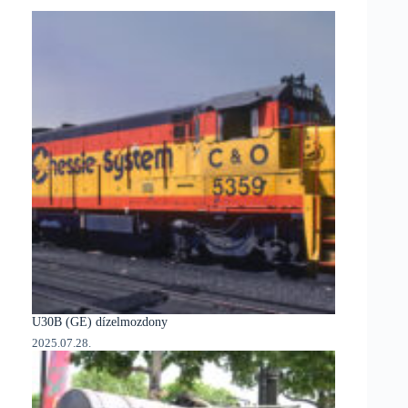
U30B (GE) dízelmozdony
2025.07.28.