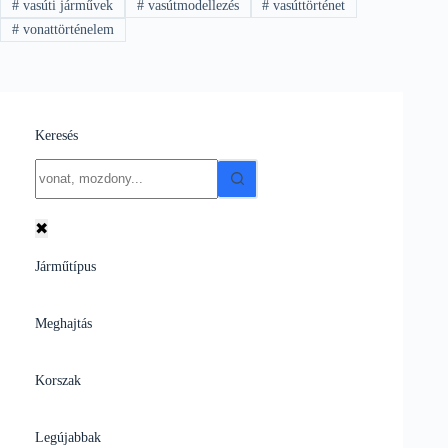
#
vasúti járművek
#
vasútmodellezés
#
vasúttörténet
#
vonattörténelem
Keresés
No
results
✖
Járműtípus
Meghajtás
Korszak
Legújabbak