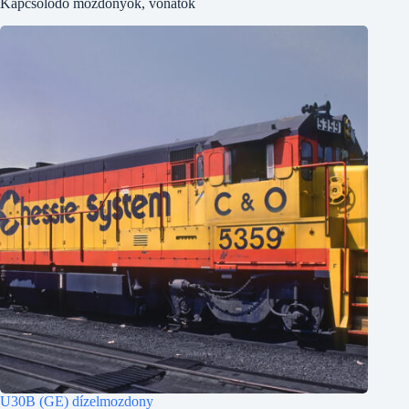
Kapcsolodó mozdonyok, vonatok
U30B (GE) dízelmozdony