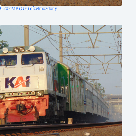
C20EMP (GE) dízelmozdony