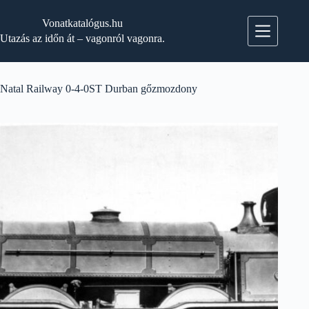
Skip
to
Vonatkatalógus.hu
content
Utazás az időn át – vagonról vagonra.
Natal Railway 0-4-0ST Durban gőzmozdony