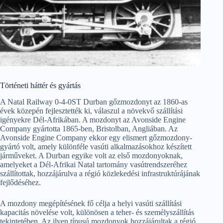
Történeti háttér és gyártás
A Natal Railway 0-4-0ST Durban gőzmozdonyt az 1860-as
évek közepén fejlesztették ki, válaszul a növekvő szállítási
igényekre Dél-Afrikában. A mozdonyt az Avonside Engine
Company gyártotta 1865-ben, Bristolban, Angliában. Az
Avonside Engine Company ekkor egy elismert gőzmozdony-
gyártó volt, amely különféle vasúti alkalmazásokhoz készített
járműveket. A Durban egyike volt az első mozdonyoknak,
amelyeket a Dél-Afrikai Natal tartomány vasútrendszeréhez
szállítottak, hozzájárulva a régió közlekedési infrastruktúrájának
fejlődéséhez.
A mozdony megépítésének fő célja a helyi vasúti szállítási
kapacitás növelése volt, különösen a teher- és személyszállítás
tekintetében. Az ilyen típusú mozdonyok hozzájárultak a régió