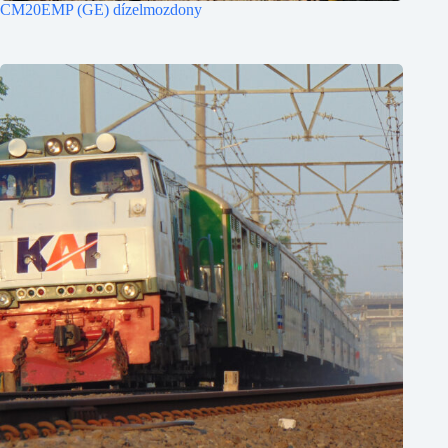
CM20EMP (GE) dízelmozdony