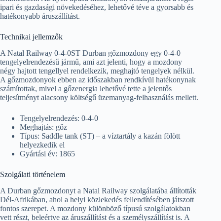
ipari és gazdasági növekedéséhez, lehetővé téve a gyorsabb és
hatékonyabb áruszállítást.
Technikai jellemzők
A Natal Railway 0-4-0ST Durban gőzmozdony egy 0-4-0
tengelyelrendezésű jármű, ami azt jelenti, hogy a mozdony
négy hajtott tengellyel rendelkezik, meghajtó tengelyek nélkül.
A gőzmozdonyok ebben az időszakban rendkívül hatékonynak
számítottak, mivel a gőzenergia lehetővé tette a jelentős
teljesítményt alacsony költségű üzemanyag-felhasználás mellett.
Tengelyelrendezés: 0-4-0
Meghajtás: gőz
Típus: Saddle tank (ST) – a víztartály a kazán fölött
helyezkedik el
Gyártási év: 1865
Szolgálati történelem
A Durban gőzmozdonyt a Natal Railway szolgálatába állították
Dél-Afrikában, ahol a helyi közlekedés fellendítésében játszott
fontos szerepet. A mozdony különböző típusú szolgálatokban
vett részt, beleértve az áruszállítást és a személyszállítást is. A