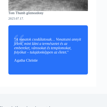
Tom Thumb gőzmozdony
2025.07.17.
"
A vonatok csodálatosak… Vonatozni annyit
jelent, mint látni a természetet és az
embereket, városokat és templomokat,
folyókat – tulajdonképpen az életet.
"
Agatha Christie