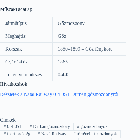
Műszaki adatlap
Járműtípus
Gőzmozdony
Meghajtás
Gőz
Korszak
1850–1899 – Gőz fénykora
Gyártási év
1865
Tengelyelrendezés
0-4-0
Hivatkozások
Részletek a Natal Railway 0-4-0ST Durban gőzmozdonyról
Címkék
#
0-4-0ST
#
Durban gőzmozdony
#
gőzmozdonyok
#
ipari örökség
#
Natal Railway
#
történelmi mozdonyok