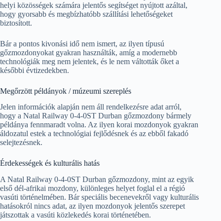
helyi közösségek számára jelentős segítséget nyújtott azáltal,
hogy gyorsabb és megbízhatóbb szállítási lehetőségeket
biztosított.
Bár a pontos kivonási idő nem ismert, az ilyen típusú
gőzmozdonyokat gyakran használták, amíg a modernebb
technológiák meg nem jelentek, és le nem váltották őket a
későbbi évtizedekben.
Megőrzött példányok / múzeumi szereplés
Jelen információk alapján nem áll rendelkezésre adat arról,
hogy a Natal Railway 0-4-0ST Durban gőzmozdony bármely
példánya fennmaradt volna. Az ilyen korai mozdonyok gyakran
áldozatul estek a technológiai fejlődésnek és az ebből fakadó
selejtezésnek.
Érdekességek és kulturális hatás
A Natal Railway 0-4-0ST Durban gőzmozdony, mint az egyik
első dél-afrikai mozdony, különleges helyet foglal el a régió
vasúti történelmében. Bár speciális becenevekről vagy kulturális
hatásokról nincs adat, az ilyen mozdonyok jelentős szerepet
játszottak a vasúti közlekedés korai történetében.