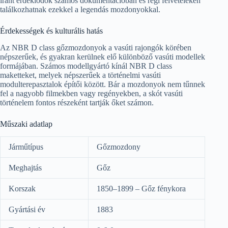
iránt érdeklődők számos dokumentációban és régi felvételeken
találkozhatnak ezekkel a legendás mozdonyokkal.
Érdekességek és kulturális hatás
Az NBR D class gőzmozdonyok a vasúti rajongók körében
népszerűek, és gyakran kerülnek elő különböző vasúti modellek
formájában. Számos modellgyártó kínál NBR D class
maketteket, melyek népszerűek a történelmi vasúti
modulterepasztalok építői között. Bár a mozdonyok nem tűnnek
fel a nagyobb filmekben vagy regényekben, a skót vasúti
történelem fontos részeként tartják őket számon.
Műszaki adatlap
Járműtípus
Gőzmozdony
Meghajtás
Gőz
Korszak
1850–1899 – Gőz fénykora
Gyártási év
1883