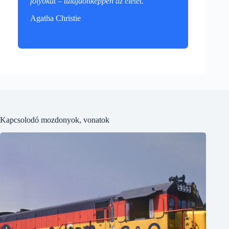
folyókat – tulajdonképpen az életet.
"
Agatha Christie
Kapcsolodó mozdonyok, vonatok