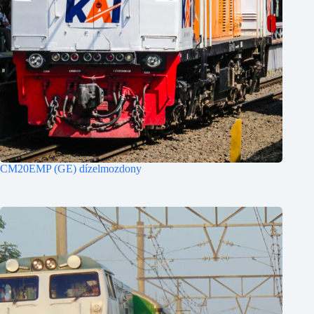
CM20EMP (GE) dízelmozdony