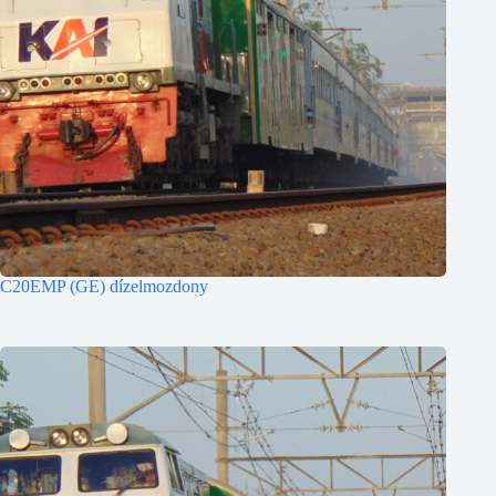
C20EMP (GE) dízelmozdony