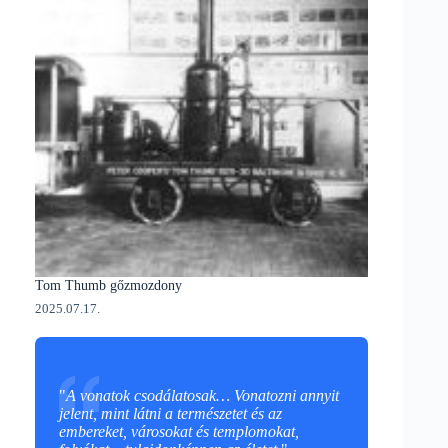
Tom Thumb gőzmozdony
2025.07.17.
"
A vonatok csodálatosak… Vonatozni annyit
jelent, mint látni a természetet és az
embereket, városokat és templomokat,