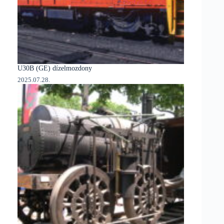
U30B (GE) dízelmozdony
2025.07.28.