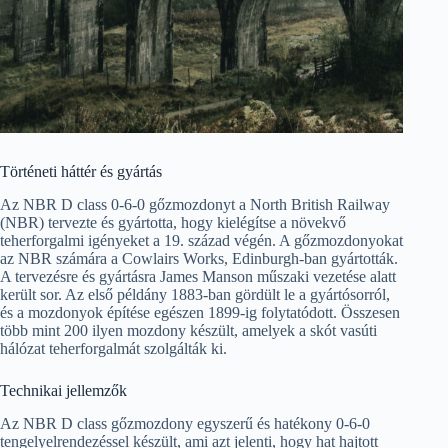
Történeti háttér és gyártás
Az NBR D class 0-6-0 gőzmozdonyt a North British Railway
(NBR) tervezte és gyártotta, hogy kielégítse a növekvő
teherforgalmi igényeket a 19. század végén. A gőzmozdonyokat
az NBR számára a Cowlairs Works, Edinburgh-ban gyártották.
A tervezésre és gyártásra James Manson műszaki vezetése alatt
került sor. Az első példány 1883-ban gördült le a gyártósorról,
és a mozdonyok építése egészen 1899-ig folytatódott. Összesen
több mint 200 ilyen mozdony készült, amelyek a skót vasúti
hálózat teherforgalmát szolgálták ki.
Technikai jellemzők
Az NBR D class gőzmozdony egyszerű és hatékony 0-6-0
tengelyelrendezéssel készült, ami azt jelenti, hogy hat hajtott