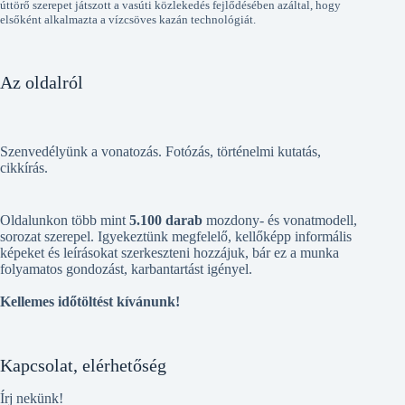
úttörő szerepet játszott a vasúti közlekedés fejlődésében azáltal, hogy
elsőként alkalmazta a vízcsöves kazán technológiát.
Az oldalról
Szenvedélyünk a vonatozás. Fotózás, történelmi kutatás,
cikkírás.
Oldalunkon több mint
5.100 darab
mozdony- és vonatmodell,
sorozat szerepel. Igyekeztünk megfelelő, kellőképp informális
képeket és leírásokat szerkeszteni hozzájuk, bár ez a munka
folyamatos gondozást, karbantartást igényel.
Kellemes időtöltést kívánunk!
Kapcsolat, elérhetőség
Írj nekünk!