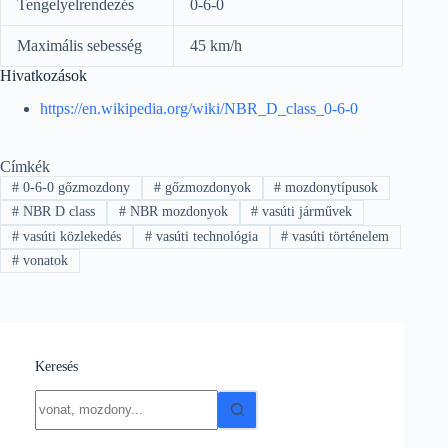
Tengelyelrendezés
0-6-0
Maximális sebesség
45 km/h
Hivatkozások
https://en.wikipedia.org/wiki/NBR_D_class_0-6-0
Címkék
#
0-6-0 gőzmozdony
#
gőzmozdonyok
#
mozdonytípusok
#
NBR D class
#
NBR mozdonyok
#
vasúti járművek
#
vasúti közlekedés
#
vasúti technológia
#
vasúti történelem
#
vonatok
Keresés
No
results