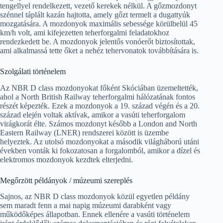
tengellyel rendelkezett, vezető kerekek nélkül. A gőzmozdonyt
szénnel táplált kazán hajtotta, amely gőzt termelt a dugattyúk
mozgatására. A mozdonyok maximális sebessége körülbelül 45
km/h volt, ami kifejezetten teherforgalmi feladatokhoz
rendezkedett be. A mozdonyok jelentős vonóerőt biztosítottak,
ami alkalmassá tette őket a nehéz tehervonatok továbbítására is.
Szolgálati történelem
Az NBR D class mozdonyokat főként Skóciában üzemeltették,
ahol a North British Railway teherforgalmi hálózatának fontos
részét képezték. Ezek a mozdonyok a 19. század végén és a 20.
század elején voltak aktívak, amikor a vasúti teherforgalom
virágkorát élte. Számos mozdonyt később a London and North
Eastern Railway (LNER) rendszerei között is üzembe
helyeztek. Az utolsó mozdonyokat a második világháború utáni
években vonták ki fokozatosan a forgalomból, amikor a dízel és
elektromos mozdonyok kezdtek elterjedni.
Megőrzött példányok / múzeumi szereplés
Sajnos, az NBR D class mozdonyok közül egyetlen példány
sem maradt fenn a mai napig múzeumi darabként vagy
működőképes állapotban. Ennek ellenére a vasúti történelem