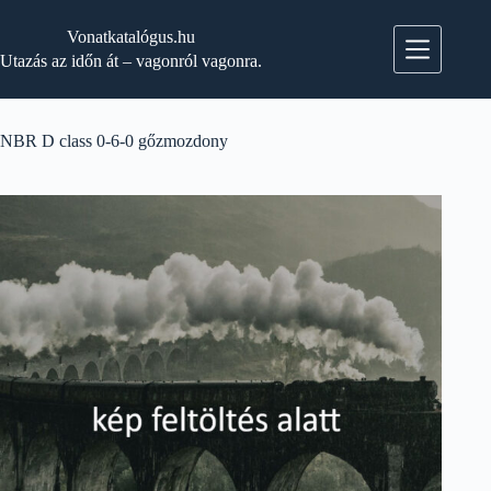
Skip
to
Vonatkatalógus.hu
content
Utazás az időn át – vagonról vagonra.
NBR D class 0-6-0 gőzmozdony