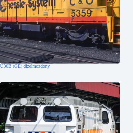
U30B (GE) dízelmozdony