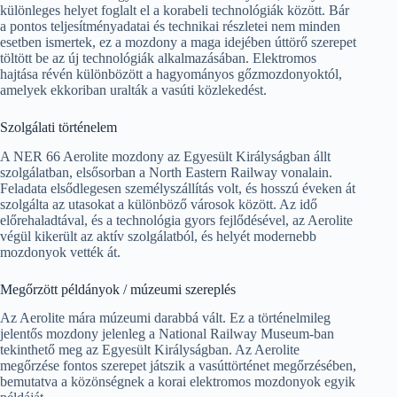
különleges helyet foglalt el a korabeli technológiák között. Bár
a pontos teljesítményadatai és technikai részletei nem minden
esetben ismertek, ez a mozdony a maga idejében úttörő szerepet
töltött be az új technológiák alkalmazásában. Elektromos
hajtása révén különbözött a hagyományos gőzmozdonyoktól,
amelyek ekkoriban uralták a vasúti közlekedést.
Szolgálati történelem
A NER 66 Aerolite mozdony az Egyesült Királyságban állt
szolgálatban, elsősorban a North Eastern Railway vonalain.
Feladata elsődlegesen személyszállítás volt, és hosszú éveken át
szolgálta az utasokat a különböző városok között. Az idő
előrehaladtával, és a technológia gyors fejlődésével, az Aerolite
végül kikerült az aktív szolgálatból, és helyét modernebb
mozdonyok vették át.
Megőrzött példányok / múzeumi szereplés
Az Aerolite mára múzeumi darabbá vált. Ez a történelmileg
jelentős mozdony jelenleg a National Railway Museum-ban
tekinthető meg az Egyesült Királyságban. Az Aerolite
megőrzése fontos szerepet játszik a vasúttörténet megőrzésében,
bemutatva a közönségnek a korai elektromos mozdonyok egyik