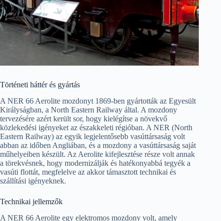
Történeti háttér és gyártás
A NER 66 Aerolite mozdonyt 1869-ben gyártották az Egyesült
Királyságban, a North Eastern Railway által. A mozdony
tervezésére azért került sor, hogy kielégítse a növekvő
közlekedési igényeket az északkeleti régióban. A NER (North
Eastern Railway) az egyik legjelentősebb vasúttársaság volt
abban az időben Angliában, és a mozdony a vasúttársaság saját
műhelyeiben készült. Az Aerolite kifejlesztése része volt annak
a törekvésnek, hogy modernizálják és hatékonyabbá tegyék a
vasúti flottát, megfelelve az akkor támasztott technikai és
szállítási igényeknek.
Technikai jellemzők
A NER 66 Aerolite egy elektromos mozdony volt, amely