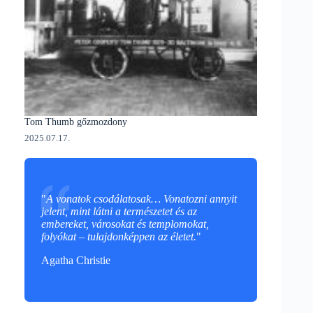
Tom Thumb gőzmozdony
2025.07.17.
"
A vonatok csodálatosak… Vonatozni annyit
jelent, mint látni a természetet és az
embereket, városokat és templomokat,
folyókat – tulajdonképpen az életet.
"
Agatha Christie