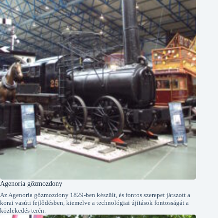
Agenoria gőzmozdony
Az Agenoria gőzmozdony 1829-ben készült, és fontos szerepet játszott a
korai vasúti fejlődésben, kiemelve a technológiai újítások fontosságát a
közlekedés terén.