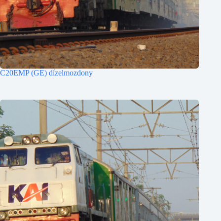
C20EMP (GE) dízelmozdony