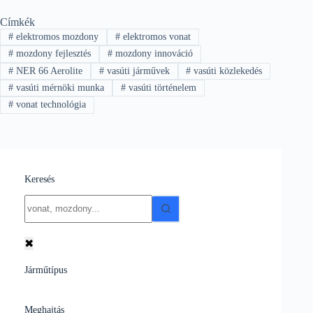
Címkék
#
elektromos mozdony
#
elektromos vonat
#
mozdony fejlesztés
#
mozdony innováció
#
NER 66 Aerolite
#
vasúti járművek
#
vasúti közlekedés
#
vasúti mérnöki munka
#
vasúti történelem
#
vonat technológia
Keresés
No
results
✖
Járműtípus
Meghajtás