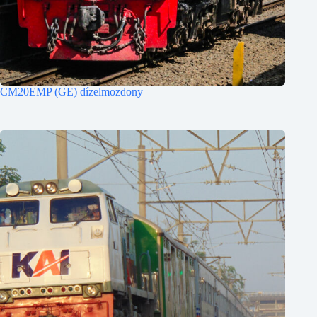
CM20EMP (GE) dízelmozdony