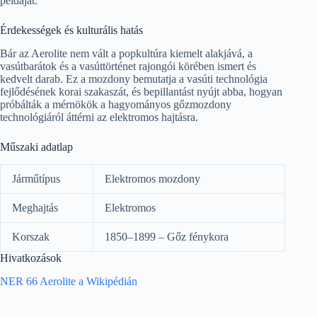
példáját.
Érdekességek és kulturális hatás
Bár az Aerolite nem vált a popkultúra kiemelt alakjává, a
vasútbarátok és a vasúttörténet rajongói körében ismert és
kedvelt darab. Ez a mozdony bemutatja a vasúti technológia
fejlődésének korai szakaszát, és bepillantást nyújt abba, hogyan
próbálták a mérnökök a hagyományos gőzmozdony
technológiáról áttérni az elektromos hajtásra.
Műszaki adatlap
Járműtípus
Elektromos mozdony
Meghajtás
Elektromos
Korszak
1850–1899 – Gőz fénykora
Hivatkozások
NER 66 Aerolite a Wikipédián