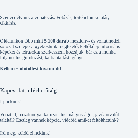
Szenvedélyünk a vonatozás. Fotózás, történelmi kutatás,
cikkírás.
Oldalunkon több mint
5.100 darab
mozdony- és vonatmodell,
sorozat szerepel. Igyekeztünk megfelelő, kellőképp informális
képeket és leírásokat szerkeszteni hozzájuk, bár ez a munka
folyamatos gondozást, karbantartást igényel.
Kellemes időtöltést kívánunk!
Kapcsolat, elérhetőség
Írj nekünk!
Vonattal, mozdonnyal kapcsolatos hiányosságot, javítanivalót
találtál? Esetleg vannak képeid, videóid amiket feltölthetünk?
Írd meg, küldd el nekünk!