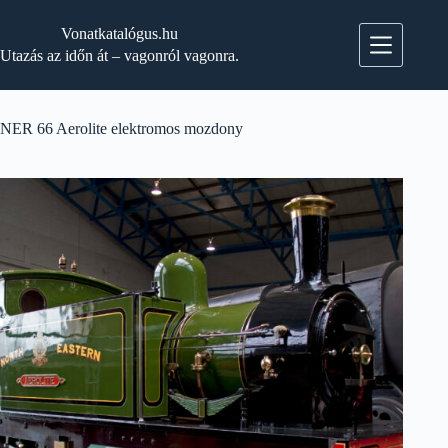
Skip
to
Vonatkatalógus.hu
content
Utazás az időn át – vagonról vagonra.
NER 66 Aerolite elektromos mozdony