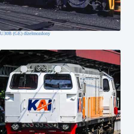
U30B (GE) dízelmozdony