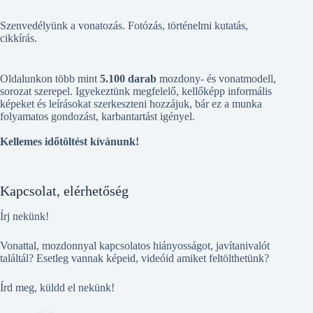
Szenvedélyünk a vonatozás. Fotózás, történelmi kutatás,
cikkírás.
Oldalunkon több mint
5.100 darab
mozdony- és vonatmodell,
sorozat szerepel. Igyekeztünk megfelelő, kellőképp informális
képeket és leírásokat szerkeszteni hozzájuk, bár ez a munka
folyamatos gondozást, karbantartást igényel.
Kellemes időtöltést kívánunk!
Kapcsolat, elérhetőség
Írj nekünk!
Vonattal, mozdonnyal kapcsolatos hiányosságot, javítanivalót
találtál? Esetleg vannak képeid, videóid amiket feltölthetünk?
Írd meg, küldd el nekünk!