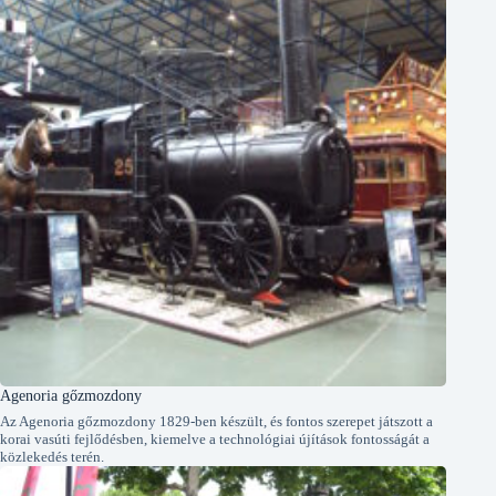
Agenoria gőzmozdony
Az Agenoria gőzmozdony 1829-ben készült, és fontos szerepet játszott a
korai vasúti fejlődésben, kiemelve a technológiai újítások fontosságát a
közlekedés terén.