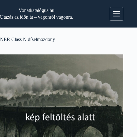
Skip
to
Vonatkatalógus.hu
content
Utazás az időn át – vagonról vagonra.
NER Class N dízelmozdony