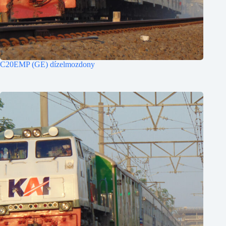
C20EMP (GE) dízelmozdony