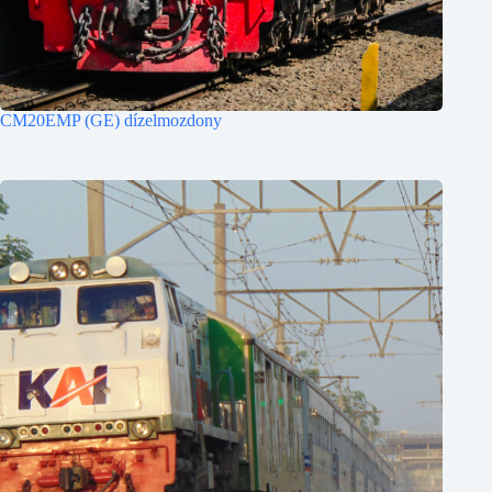
CM20EMP (GE) dízelmozdony