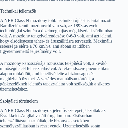
Technikai jellemzők
A NER Class N mozdony több technikai újítást is tartalmazott.
Bár dízelüzemű mozdonyról van szó, az 1893-as évek
technológiai szintjén a dízelmeghajtás még kísérleti stádiumban
volt. A mozdony tengelyelrendezése 0-6-0 volt, ami azt jelenti,
hogy elsődlegesen teher- és áruszállításra tervezték. Maximális
sebessége elérte a 70 km/h-t, ami abban az időben
figyelemreméltó teljesítmény volt.
A mozdony karosszériája robusztus felépítésű volt, a kiváló
minőségű acél felhasználásával. A fékrendszere pneumatikus
alapon működött, ami lehetővé tette a biztonságos és
megbízható üzemet. A vezérlés manuálisan történt, a
gépkezelőknek jelentős tapasztalatra volt szükségük a sikeres
üzemeltetéshez.
Szolgálati történelem
A NER Class N mozdonyok jelentős szerepet játszottak az
Északkelet-Angliai vasúti forgalomban. Elsősorban
teherszállításra használták, de bizonyos esetekben
személyszállításban is részt vettek. Üzemeltetésük során