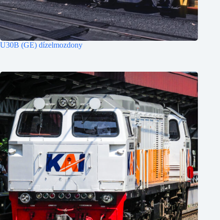
U30B (GE) dízelmozdony