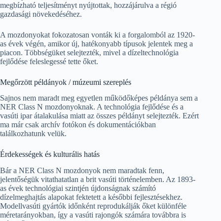
megbízható teljesítményt nyújtottak, hozzájárulva a régió
gazdasági növekedéséhez.
A mozdonyokat fokozatosan vonták ki a forgalomból az 1920-
as évek végén, amikor új, hatékonyabb típusok jelentek meg a
piacon. Többségüket selejtezték, mivel a dízeltechnológia
fejlődése feleslegessé tette őket.
Megőrzött példányok / múzeumi szereplés
Sajnos nem maradt meg egyetlen működőképes példánya sem a
NER Class N mozdonyoknak. A technológia fejlődése és a
vasúti ipar átalakulása miatt az összes példányt selejtezték. Ezért
ma már csak archív fotókon és dokumentációkban
találkozhatunk velük.
Érdekességek és kulturális hatás
Bár a NER Class N mozdonyok nem maradtak fenn,
jelentőségük vitathatatlan a brit vasúti történelemben. Az 1893-
as évek technológiai szintjén újdonságnak számító
dízelmeghajtás alapokat fektetett a későbbi fejlesztésekhez.
Modellvasúti gyártók időnként reprodukálják őket különféle
méretarányokban, így a vasúti rajongók számára továbbra is