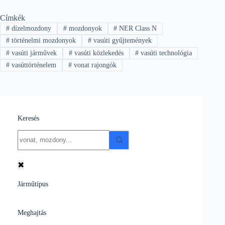
Címkék
#
dízelmozdony
#
mozdonyok
#
NER Class N
#
történelmi mozdonyok
#
vasúti gyűjtemények
#
vasúti járművek
#
vasúti közlekedés
#
vasúti technológia
#
vasúttörténelem
#
vonat rajongók
Keresés
No
results
✖
Járműtípus
Meghajtás