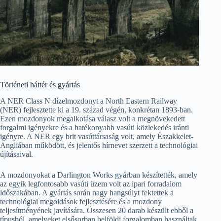
Történeti háttér és gyártás
A NER Class N dízelmozdonyt a North Eastern Railway
(NER) fejlesztette ki a 19. század végén, konkrétan 1893-ban.
Ezen mozdonyok megalkotása válasz volt a megnövekedett
forgalmi igényekre és a hatékonyabb vasúti közlekedés iránti
igényre. A NER egy brit vasúttársaság volt, amely Északkelet-
Angliában működött, és jelentős hírnevet szerzett a technológiai
újításaival.
A mozdonyokat a Darlington Works gyárban készítették, amely
az egyik legfontosabb vasúti üzem volt az ipari forradalom
időszakában. A gyártás során nagy hangsúlyt fektettek a
technológiai megoldások fejlesztésére és a mozdony
teljesítményének javítására. Összesen 20 darab készült ebből a
típusból, amelyeket elsősorban belföldi forgalomban használtak.