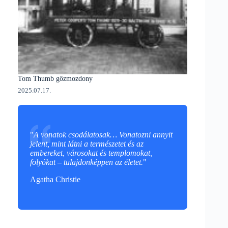
Tom Thumb gőzmozdony
2025.07.17.
"
A vonatok csodálatosak… Vonatozni annyit
jelent, mint látni a természetet és az
embereket, városokat és templomokat,
folyókat – tulajdonképpen az életet.
"
Agatha Christie