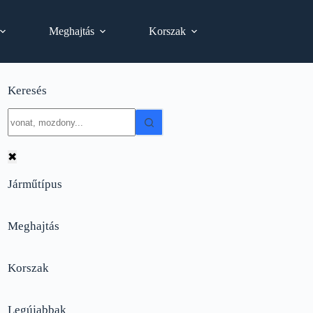
Meghajtás
Korszak
Keresés
No
results
✖
Járműtípus
Meghajtás
Korszak
Legújabbak