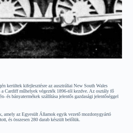
kerültek kifejlesztésre az ausztráliai New South Wales
a Cardiff műhelyek végezték 1896-tól kezdve. Az osztály fő
én- és bányatermékek szállítása jelentős gazdasági jelentőséggel
ék, amely az Egyesült Államok egyik vezető mozdonygyártó
ott, és összesen 280 darab készült belőlük.