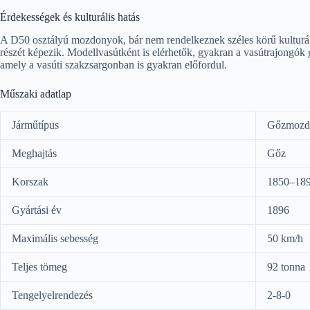
Érdekességek és kulturális hatás
A D50 osztályú mozdonyok, bár nem rendelkeznek széles körű kulturális
részét képezik. Modellvasútként is elérhetők, gyakran a vasútrajong
amely a vasúti szakzsargonban is gyakran előfordul.
Műszaki adatlap
Járműtípus
Gőzmozd
Meghajtás
Gőz
Korszak
1850–189
Gyártási év
1896
Maximális sebesség
50 km/h
Teljes tömeg
92 tonna
Tengelyelrendezés
2-8-0