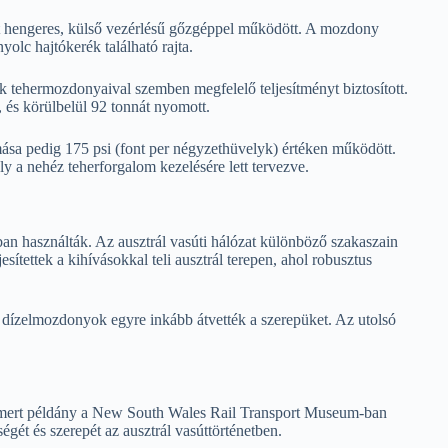
 hengeres, külső vezérlésű gőzgéppel működött. A mozdony
yolc hajtókerék található rajta.
 tehermozdonyaival szemben megfelelő teljesítményt biztosított.
és körülbelül 92 tonnát nyomott.
ása pedig 175 psi (font per négyzethüvelyk) értéken működött.
y a nehéz teherforgalom kezelésére lett tervezve.
 használták. Az ausztrál vasúti hálózat különböző szakaszain
sítettek a kihívásokkal teli ausztrál terepen, ahol robusztus
 dízelmozdonyok egyre inkább átvették a szerepüket. Az utolsó
smert példány a New South Wales Rail Transport Museum-ban
égét és szerepét az ausztrál vasúttörténetben.