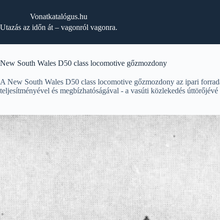
Skip
to
Vonatkatalógus.hu
content
Utazás az időn át – vagonról vagonra.
New South Wales D50 class locomotive gőzmozdony
A New South Wales D50 class locomotive gőzmozdony az ipari forradalo
teljesítményével és megbízhatóságával - a vasúti közlekedés úttörőjévé 