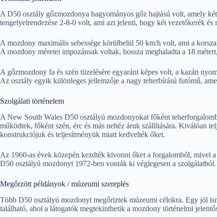
A D50 osztály gőzmozdonya hagyományos gőz hajtású volt, amely két
tengelyelrendezése 2-8-0 volt, ami azt jelenti, hogy két vezetőkerék és n
A mozdony maximális sebessége körülbelül 50 km/h volt, ami a korszak
A mozdony méretei impozánsak voltak, hossza meghaladta a 18 métert, 
A gőzmozdony fa és szén tüzelésére egyaránt képes volt, a kazán nyom
Az osztály egyik különleges jellemzője a nagy teherbírású futómű, amel
Szolgálati történelem
A New South Wales D50 osztályú mozdonyokat főként teherforgalomban
működtek, főként szén, érc és más nehéz áruk szállítására. Kiválóan telje
konstrukciójuk és teljesítményük miatt kedvelték őket.
Az 1960-as évek közepén kezdték kivonni őket a forgalomból, mivel a
D50 osztályú mozdonyt 1972-ben vonták ki véglegesen a szolgálatból.
Megőrzött példányok / múzeumi szereplés
Több D50 osztályú mozdonyt megőriztek múzeumi célokra. Egy jól i
található, ahol a látogatók megtekinthetik a mozdony történelmi jelentős