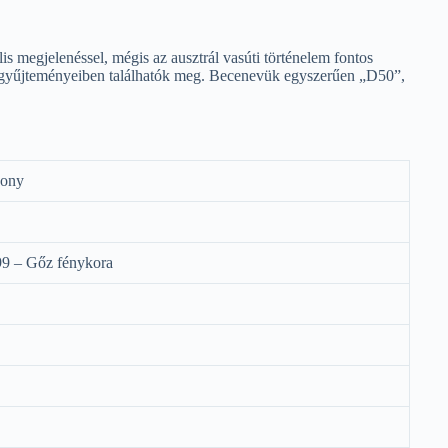
 megjelenéssel, mégis az ausztrál vasúti történelem fontos
ók gyűjteményeiben találhatók meg. Becenevük egyszerűen „D50”,
ony
9 – Gőz fénykora