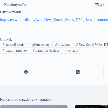
Kazánnyomás
175 psi
Hivatkozások
https://en.wikipedia.org/wiki/New_South_Wales_D50_class_locomoti
Címkék
#
ausztrál vasút
#
gőzmozdony
#
mozdony
#
New South Wales D
#
vasúti járművek
#
vasúti történelem
#
vonatok
Kapcsolodó mozdonyok, vonatok