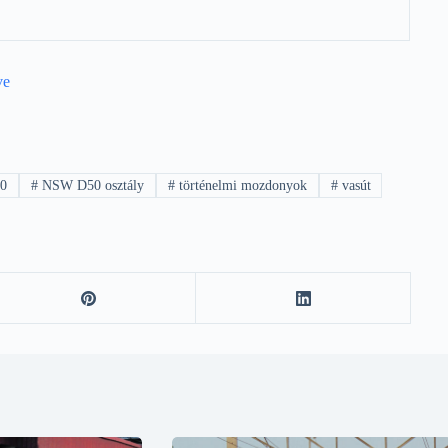
ve
50
#
NSW D50 osztály
#
történelmi mozdonyok
#
vasút