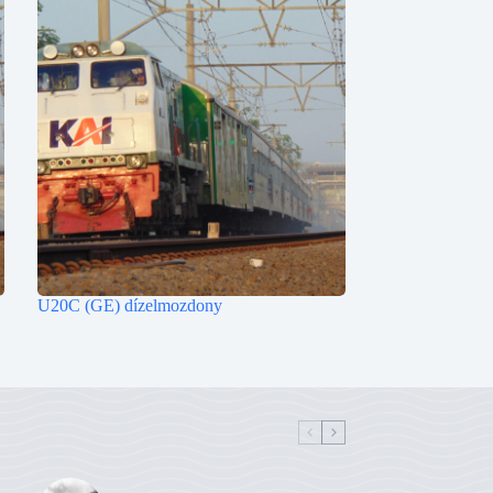
U20C (GE) dízelmozdony