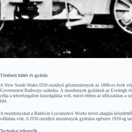
Történeti háttér és gyártás
A New South Wales D50 osztályú gőzmozdonyok az 1890-es évek végén 
Government Railways számára. A mozdonyok gyártását az Eveleigh és 
célja a teherforgalom kiszolgálása volt, mivel ebben az időszakban a sz
bírt.
A mozdonyokat a Baldwin Locomotive Works tervei alapján készített
vállalata volt. A D50 osztályú mozdonyok gyártása egészen 1910-ig tart
Technikai jellemzők