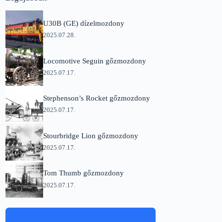
U30B (GE) dízelmozdony
2025.07.28.
Locomotive Seguin gőzmozdony
2025.07.17.
Stephenson’s Rocket gőzmozdony
2025.07.17.
Stourbridge Lion gőzmozdony
2025.07.17.
Tom Thumb gőzmozdony
2025.07.17.