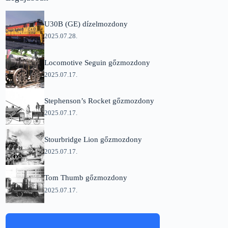
U30B (GE) dízelmozdony
2025.07.28.
Locomotive Seguin gőzmozdony
2025.07.17.
Stephenson’s Rocket gőzmozdony
2025.07.17.
Stourbridge Lion gőzmozdony
2025.07.17.
Tom Thumb gőzmozdony
2025.07.17.