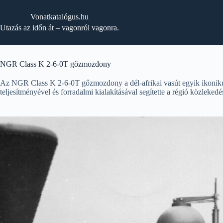
Skip
to
Vonatkatalógus.hu
content
Utazás az időn át – vagonról vagonra.
NGR Class K 2-6-0T gőzmozdony
Az NGR Class K 2-6-0T gőzmozdony a dél-afrikai vasút egyik ikonikus
teljesítményével és forradalmi kialakításával segítette a régió közlekedé