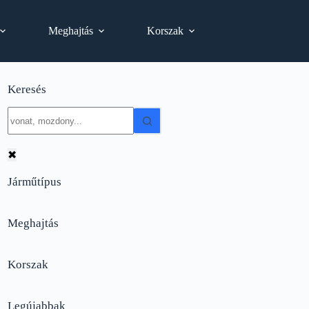
Meghajtás
Korszak
Keresés
No
results
✖
Járműtípus
Meghajtás
Korszak
Legújabbak