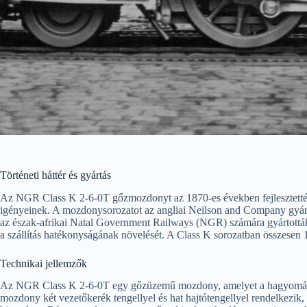
Történeti háttér és gyártás
Az NGR Class K 2-6-0T gőzmozdonyt az 1870-es években fejlesztették 
igényeinek. A mozdonysorozatot az angliai Neilson and Company gyártot
az észak-afrikai Natal Government Railways (NGR) számára gyártották, 
a szállítás hatékonyságának növelését. A Class K sorozatban összesen 1
Technikai jellemzők
Az NGR Class K 2-6-0T egy gőzüzemű mozdony, amelyet a hagyományos 
mozdony két vezetőkerék tengellyel és hat hajtótengellyel rendelkezik, 