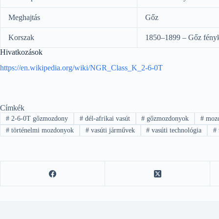
Meghajtás
Gőz
Korszak
1850–1899 – Gőz fény
Hivatkozások
https://en.wikipedia.org/wiki/NGR_Class_K_2-6-0T
Címkék
#
2-6-0T gőzmozdony
#
dél-afrikai vasút
#
gőzmozdonyok
#
mozd
#
történelmi mozdonyok
#
vasúti járművek
#
vasúti technológia
#