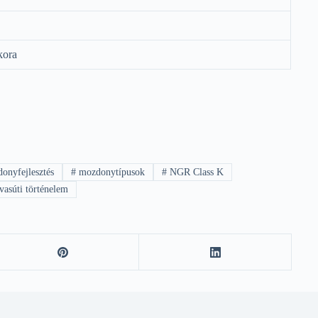
kora
onyfejlesztés
#
mozdonytípusok
#
NGR Class K
vasúti történelem