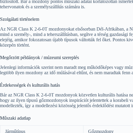
biztosított. Bár a mozdony pontos műszaki adatai korlátozottan ismertek
tehervonatok és a személyszállítás számára is.
Szolgálati történelem
Az NGR Class K 2-6-0T mozdonyokat elsősorban Dél-Afrikában, a Nat
mind a személy-, mind a teherszállításban, segítve a térség gazdasági
elejéig, amikor fokozatosan újabb típusok váltották fel őket. Pontos k
közepén történt.
Megőrzött példányok / múzeumi szereplés
Jelenlegi információk szerint nem maradt meg működőképes vagy m
legtöbb ilyen mozdony az idő múlásával eltűnt, és nem maradtak fenn 
Érdekességek és kulturális hatás
Bár az NGR Class K 2-6-0T mozdonyok közvetlen kulturális hatása ne
hogy az ilyen típusú gőzmozdonyok inspirációt jelentettek a korabeli 
modellezték, így a modellezési közösség jelentős érdeklődést mutatott i
Műszaki adatlap
Járműtípus
Gőzmozdony