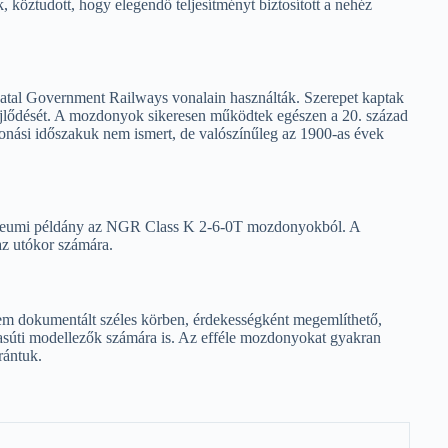
, köztudott, hogy elegendő teljesítményt biztosított a nehéz
al Government Railways vonalain használták. Szerepet kaptak
 fejlődését. A mozdonyok sikeresen működtek egészen a 20. század
ivonási időszakuk nem ismert, de valószínűleg az 1900-as évek
úzeumi példány az NGR Class K 2-6-0T mozdonyokból. A
az utókor számára.
m dokumentált széles körben, érdekességként megemlíthető,
vasúti modellezők számára is. Az efféle mozdonyokat gyakran
rántuk.